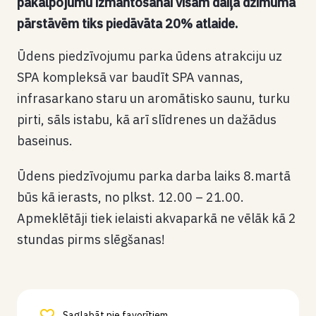
pakalpojumu izmantošanai visām daiļā dzimuma
pārstāvēm tiks piedāvāta 20% atlaide.
Ūdens piedzīvojumu parka ūdens atrakciju uz
SPA kompleksā var baudīt SPA vannas,
infrasarkano staru un aromātisko saunu, turku
pirti, sāls istabu, kā arī slīdrenes un dažādus
baseinus.
Ūdens piedzīvojumu parka darba laiks 8.martā
būs kā ierasts, no plkst. 12.00 – 21.00.
Apmeklētāji tiek ielaisti akvaparkā ne vēlāk kā 2
stundas pirms slēgšanas!
Saglabāt pie favorītiem