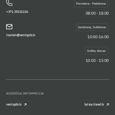
Pirmdiena - Piektdiena
+371 29232226
08:00 - 18:00
Sestdiena, Svētdiena
tourism@ventspils.lv
10:00-16:00
Svētku dienas
10:00 - 15:00
NODERĪGA INFORMĀCIJA
ventspils.lv
latvia.travel.lv