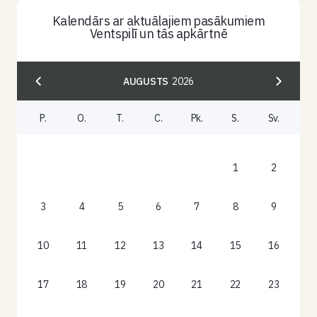
Kalendārs ar aktuālajiem pasākumiem
Ventspilī un tās apkārtnē
AUGUSTS
2026
P.
O.
T.
C.
Pk.
S.
Sv.
1
2
3
4
5
6
7
8
9
10
11
12
13
14
15
16
17
18
19
20
21
22
23