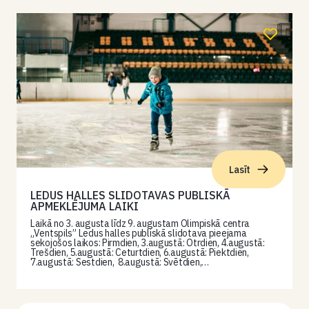
Lasīt
LEDUS HALLES SLIDOTAVAS PUBLISKĀ
APMEKLĒJUMA LAIKI
Laikā no 3. augusta līdz 9. augustam Olimpiskā centra
„Ventspils” Ledus halles publiskā slidotava pieejama
sekojošos laikos: Pirmdien, 3.augustā: Otrdien, 4.augustā:
Trešdien, 5.augustā: Ceturtdien, 6.augustā: Piektdien,
7.augustā: Sestdien, 8.augustā: Svētdien,…