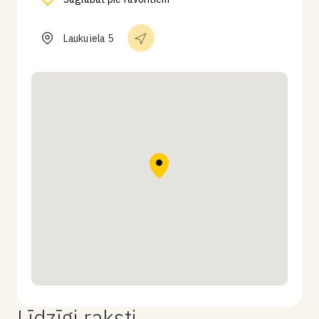
Lauku iela 5
Līdzīgi raksti