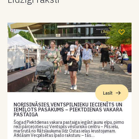
Lasīt
NORISINĀSIES VENTSPILNIEKU IECIENĪTS UN
IEMĪĻOTS PASĀKUMS – PIEKTDIENAS VAKARA
PASTAIGA
Šogad Piektdienas vakara pastaiga iegūst jaunu elpu, pirmo
reizi pārceļoties uz Ventspils vēsturisko centru – Pils ielu,
maršrutā no Rātslaukuma līdz Ostas ielas krustojumam.
Atklāsim Vecpilsētas īpašo raksturu – tās…