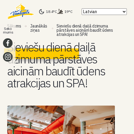
18.4°C
19°C
Sākums
Jaunākās
Sieviešu dienā daiļā dzimuma
Seko
ziņas
pārstāves aicinām baudīt ūdens
mums
atrakcijas un SPA!
Sieviešu dienā daiļā
dzimuma pārstāves
aicinām baudīt ūdens
atrakcijas un SPA!