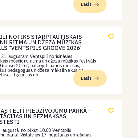
Lasīt
ILĪ NOTIKS STARPTAUTISKAIS
NU RITMA UN DŽEZA MŪZIKAS
ĀLS “VENTSPILS GROOVE 2026”
z 21. augustam Ventspilī norisināsies
skais mūsdienu ritma un džeza mūzikas festivāls
 Groove 2026”, pulcējot jaunos mūziķus,
ušus pedagogus un džeza māksliniekus no
ietuvas, Igaunijas un…
Lasīt
BAS TELTĪ PIEDZĪVOJUMU PARKĀ –
TĀCIJAS UN BEZMAKSAS
STESTI
. augustā, no plkst. 10.00 Ventspils
mu parkā, Vislatvijas 17. nūjošanas un iešanas