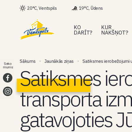
20°C, Ventspils
19°C, Ūdens
KO
KUR
DARĪT?
NAKŠŅOT?
Sākums
Jaunākās ziņas
Satiksmes ierobežojumi u
Seko
Satiksmes ier
mums
transporta iz
gatavojoties J