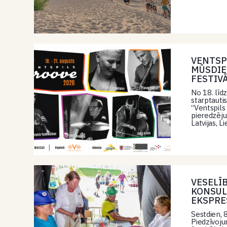
VENTSP
MŪSDIE
FESTIV
No 18. līd
starptauti
“Ventspils
pieredzēj
Latvijas, L
VESELĪ
KONSUL
EKSPRE
Sestdien, 8
Piedzīvoju