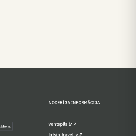
S
NODERĪGA INFORMĀCIJA
ventspils.lv
ktdiena
latvia.travel.lv