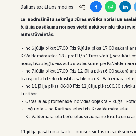
Dalīties sociālajos medijos
Lai nodrošinātu sekmīgu Jūras svētku norisi un savla
6.jūlija pasākuma norises vietā pakāpeniski tiks ievi
autostāvvietās.
no 6.jūlija plkst.17.00 līdz 9.jūlija plkst.17.00 sakarā 
Kr.Valdemāra ielas 18 ( pretī t/n “Jūras vārti”), savukārt no
norisi, tiks slēgts viss auto stāvlaukums pie Kr.Valdemāra ie
no 7.jūlija plkst.17.00 līdz 12.jūlija plkst.6.00 sakarā 
transporta līdzekļu kustība satiksmei Kr. Valdemāra ielas
no 11.jūlija plkst. 06.00 līdz 12.jūlija plkst.00.30 svētk
kustībai:
Ostas ielas promenāde no vides objekta – kuģis “Rota” l
Loču iela – no Karlīnes ielas līdz Kr.Valdemāra ielai.
Kr. Valdemāra iela Loču ielas virzienā no krustojuma ar P
11.jūlija pasākuma karti – norises vietas un satiksme