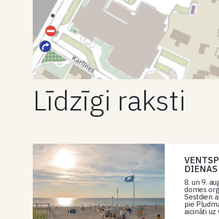
Līdzīgi raksti
VENTSP
DIENAS
8. un 9. au
domes orga
Sestdien a
pie Pludma
aicināti u