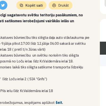
Kopēt saiti
Drukāt
icīgi sagatavotu svētku teritoriju pasākumiem, no
esti satiksmes ierobežojumi vairākās ielās un
ar skatuves būvniecību tiks slēgta daļa auto stāvlaukuma pie
 9.jūlija plkst.17.00 līdz 12.jūlija 06.00 sakarā ar svētku
las 18 ( pretī t/n Jūras vārti)
ar skatuves būvniecību un svētku norisēm tiks slēgta
 posmā no Loču ielas līdz Kr.Valdemāra ielai 18.
u norises laikā tiks slēgta satiksme transporta līdzekļu
īdz Loču ielai 2 ( SIA “Grifs”)
ils ielu līdz Kr.Valdemāra ielai 18
s ierobežojumus, iespējams aplūkot
šeit.