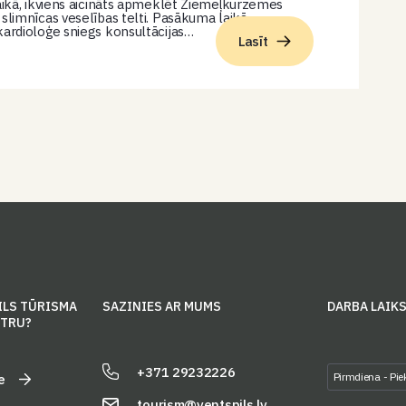
laikā, ikviens aicināts apmeklēt Ziemeļkurzemes
 slimnīcas veselības telti. Pasākuma laikā
kardioloģe sniegs konsultācijas…
Lasīt
ILS TŪRISMA
SAZINIES AR MUMS
DARBA LAIK
NTRU?
+371 29232226
Pirmdiena - Pie
e
tourism@ventspils.lv