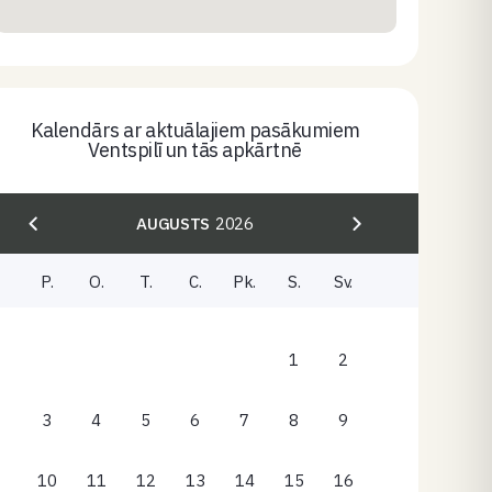
Kalendārs ar aktuālajiem pasākumiem
Ventspilī un tās apkārtnē
AUGUSTS
2026
P.
O.
T.
C.
Pk.
S.
Sv.
1
2
3
4
5
6
7
8
9
10
11
12
13
14
15
16