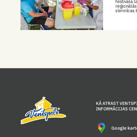
festivāla 
reģionālās
slimnīcas 
KĀ ATRAST VENTSP
INFORMĀCIJAS CE
Google kart