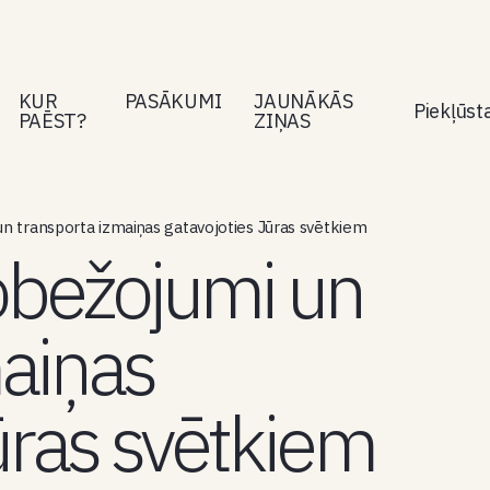
KUR
PASĀKUMI
JAUNĀKĀS
Piekļūs
PAĒST?
ZIŅAS
n transporta izmaiņas gatavojoties Jūras svētkiem
obežojumi un
maiņas
ūras svētkiem