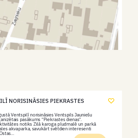
ILĪ NORISINĀSIES PIEKRASTES
gustā Ventspilī norisināsies Ventspils Jauniešu
nizētais pasākums “Piekrastes dienas”.
ktivitātes notiks Zilā karoga pludmalē un parkā
les akvaparka, savukārt svētdien interesenti
z Ostas…