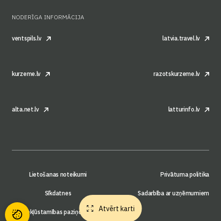
NODERĪGA INFORMĀCIJA
ventspils.lv
latvia.travel.lv
kurzeme.lv
razotskurzeme.lv
alta.net.lv
latturinfo.lv
Lietošanas noteikumi
Privātuma politika
Sīkdatnes
Sadarbība ar uzņēmumiem
Atvērt karti
Piekļūstamības paziņojums