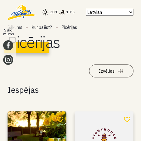
20°C
19°C
Sākums
Kur paēst?
Picērijas
Seko
mums
Picērijas
Izvēlies
Iespējas
Atlasīt