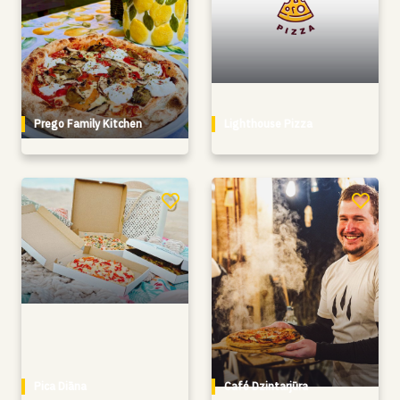
Prego Family Kitchen
Lighthouse Pizza
Pica Diāna
Café Dzintarjūra