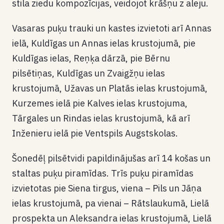
stila ziedu kompozīcijas, veidojot krāšņu z aleju.
Vasaras puķu trauki un kastes izvietoti arī Annas
ielā, Kuldīgas un Annas ielas krustojumā, pie
Kuldīgas ielas, Reņķa dārzā, pie Bērnu
pilsētiņas, Kuldīgas un Zvaigžņu ielas
krustojumā, Užavas un Platās ielas krustojumā,
Kurzemes ielā pie Kalves ielas krustojuma,
Tārgales un Rindas ielas krustojumā, kā arī
Inženieru ielā pie Ventspils Augstskolas.
Šonedēļ pilsētvidi papildinājušas arī 14 košas un
staltas puķu piramīdas. Trīs puķu piramīdas
izvietotas pie Siena tirgus, viena – Pils un Jāņa
ielas krustojumā, pa vienai – Rātslaukumā, Lielā
prospekta un Aleksandra ielas krustojumā, Lielā