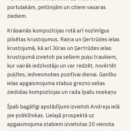
portulakām, petūnijām un citiem vasaras
ziediem.
Krāsainās kompozīcijas rotā arī nozīmīgus
pilsētas krustojumus. Raiņa un Ģertrūdes ielas
krustojumā, kā arī Jūras un Ģertrūdes ielas
krustojumā izvietoti pa sešiem puķu traukiem,
kur vairāk iedzīvotāju un var redzēt, novērtēt
puķītes, iedvesmoties pozitīvai dienai. Ganību
ielas apgaismojuma stabus grezno sešas
ziedošas kompozīcijas un rada īpašu noskaņu
Īpaši bagātīgi apstādījumi izvietoti Andreja ielā
pie poliklīnikas. Lielajā prospektā uz
apgaismojuma stabiem izvietotas 20 vienota