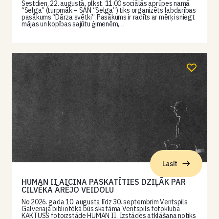
Sestdien, 22. augustā, plkst. 11.00 sociālās aprūpes namā
“Selga” (turpmāk – SAN “Selga”) tiks organizēts labdarības
pasākums “Dārza svētki”. Pasākums ir radīts ar mērķi sniegt
mājas un kopības sajūtu ģimenēm,…
Lasīt
HUMAN II AICINA PASKATĪTIES DZIĻĀK PAR
CILVĒKA ĀRĒJO VEIDOLU
No 2026. gada 10. augusta līdz 30. septembrim Ventspils
Galvenajā bibliotēkā būs skatāma Ventspils fotokluba
KAKTUSS fotoizstāde HUMAN II. Izstādes atklāšana notiks