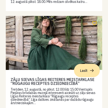
12. augustā plkst. 18.00. Mēs redzam cilvēkus katru…
Lasīt
ZĀĻU SIEVAS LĪGAS REITERES MEISTARKLASE
“RŪGAUGU RECEPTES DZIEDNIECĪBĀ”
Trešdien, 12. augustā, no plkst. 12.00 līdz 15.00 Ventspils
Piejūras brīvdabas muzejā interesenti aicināti uz zāļu sievas
Līgas Reiteres meistarklasi “Rūgaugu receptes
dziedniecībā”. Līga dalīsies zināšanās par dažādu rūgaugu
ārstnieciskajām…