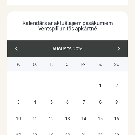
Kalendārs ar aktuālajiem pasākumiem
Ventspilī un tās apkārtnē
AUGUSTS
2026
P.
O.
T.
C.
Pk.
S.
Sv.
1
2
3
4
5
6
7
8
9
10
11
12
13
14
15
16