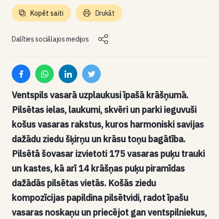
Kopēt saiti
Drukāt
Dalīties sociālajos medijos
Ventspils vasarā uzplaukusi īpašā krāšņumā.
Pilsētas ielas, laukumi, skvēri un parki ieguvuši
košus vasaras rakstus, kuros harmoniski savijas
dažādu ziedu šķirņu un krāsu toņu bagātība.
Pilsētā šovasar izvietoti 175 vasaras puķu trauki
un kastes, kā arī 14 krāšņas puķu piramīdas
dažādās pilsētas vietās. Košās ziedu
kompozīcijas papildina pilsētvidi, radot īpašu
vasaras noskaņu un priecējot gan ventspilniekus,