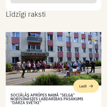
Līdzīgi raksti
Lasīt
SOCIĀLĀS APRŪPES NAMĀ “SELGA”
NORISINĀSIES LABDARĪBAS PASĀKUMS
“DĀRZA SVĒTKI”