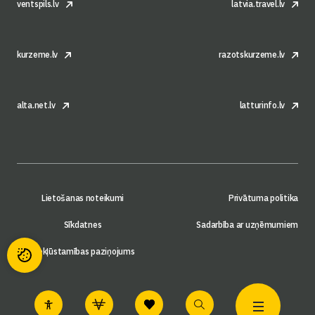
ventspils.lv
latvia.travel.lv
kurzeme.lv
razotskurzeme.lv
alta.net.lv
latturinfo.lv
Lietošanas noteikumi
Privātuma politika
Sīkdatnes
Sadarbība ar uzņēmumiem
Piekļūstamības paziņojums