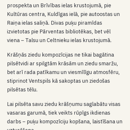
prospekta un Brīvības ielas krustojumā, pie
Kultūras centra, Kuldīgas ielā, pie autoostas un
Raiņa ielas saliņā. Divas puķu piramīdas
izvietotas pie Pārventas bibliotēkas, bet vēl
viena – Talsu un Celtnieku ielas krustojumā.
Krāšņās ziedu kompozīcijas ne tikai bagātina
pilsētvidi ar spilgtām krāsām un ziedu smaržu,
bet arī rada patīkamu un viesmīlīgu atmosfēru,
stiprinot Ventspils kā sakoptas un ziedošas
pilsētas tēlu.
Lai pilsēta savu ziedu krāšņumu saglabātu visas
vasaras garumā, tiek veikts rūpīgs ikdienas
darbs – puķu kompozīciju kopšana, laistīšana un