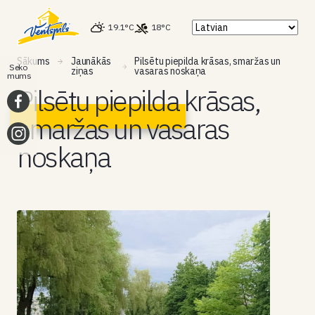
19.1°C
18°C
Sākums
Jaunākās
Pilsētu piepilda krāsas, smaržas un
Seko
ziņas
vasaras noskaņa
mums
Pilsētu piepilda krāsas,
smaržas un vasaras
noskaņa