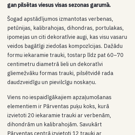
gan pilsētas viesus visas sezonas garumā.
Šogad apstādījumos izmantotas verbenas,
petūnijas, kalibrahojas, dihondras, portulakas,
ipomejas un citi dekoratīvie augi, kas visu vasaru
veidos bagātīgi ziedošas kompozīcijas. Dažādu
formu iekaramie trauki, tostarp līdz pat 60–70
centimetru diametrā lieli un dekoratīvi
gliemežvāku formas trauki, pilsētvidē rada
daudzveidīgu un pievilcīgu noskaņu.
Viens no iespaidīgākajiem apzaļumošanas
elementiem ir Pārventas puķu koks, kurā
izvietoti 20 iekaramie trauki ar verbenām,
dihondrām un kalibrahojām. Savukārt
Pārventas centrā izvietoti 12 trauki ar