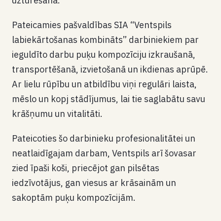
uzturēšana.
Pateicamies pašvaldības SIA “Ventspils
labiekārtošanas kombināts” darbiniekiem par
ieguldīto darbu puķu kompozīciju izkraušanā,
transportēšanā, izvietošanā un ikdienas aprūpē.
Ar lielu rūpību un atbildību viņi regulāri laista,
mēslo un kopj stādījumus, lai tie saglabātu savu
krāšņumu un vitalitāti.
Pateicoties šo darbinieku profesionalitātei un
neatlaidīgajam darbam, Ventspils arī šovasar
zied īpaši koši, priecējot gan pilsētas
iedzīvotājus, gan viesus ar krāsainām un
sakoptām puķu kompozīcijām.