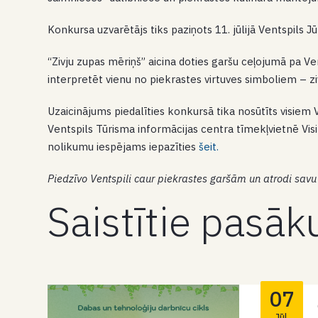
Konkursa uzvarētājs tiks paziņots 11. jūlijā Ventspils Jū
“Zivju zupas mēriņš” aicina doties garšu ceļojumā pa Ven
interpretēt vienu no piekrastes virtuves simboliem – zi
Uzaicinājums piedalīties konkursā tika nosūtīts visiem
Ventspils Tūrisma informācijas centra tīmekļvietnē Vis
nolikumu iespējams iepazīties
šeit.
Piedzīvo Ventspili caur piekrastes garšām un atrodi savu
Saistītie pasā
07
Jūl.