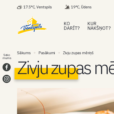
17.5°C, Ventspils
19°C, Ūdens
KO
KUR
DARĪT?
NAKŠŅOT?
Sākums
Pasākumi
Zivju zupas mēriņš
Seko
Zivju zupas mē
mums