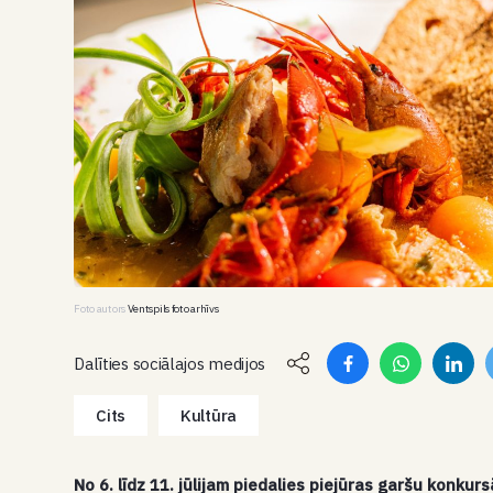
Foto autors
Ventspils foto arhīvs
Dalīties sociālajos medijos
Cits
Kultūra
No 6. līdz 11. jūlijam piedalies piejūras garšu konku