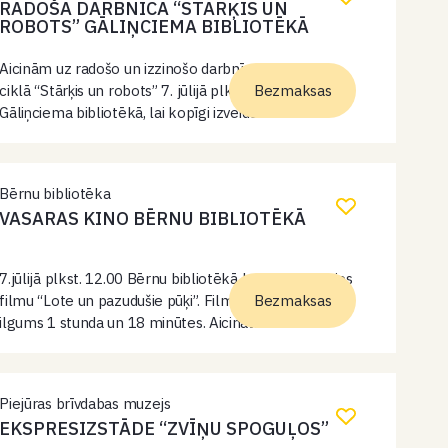
RADOŠĀ DARBNĪCA “STĀRĶIS UN
ROBOTS” GĀLIŅCIEMA BIBLIOTĒKĀ
Aicinām uz radošo un izzinošo darbnīcu pasākumu
ciklā “Stārķis un robots” 7. jūlijā plkst. 11.00
Bezmaksas
Gāliņciema bibliotēkā, lai kopīgi izveidotu
pārsteiguma kastītes draugam, par godu Pasaules
Šokolādes dienai. Pārsteiguma kastītēs ieliksim dažus
mīļus vārdus, paštaisītu sīkumiņu,…
Bērnu bibliotēka
VASARAS KINO BĒRNU BIBLIOTĒKĀ
7.jūlijā plkst. 12.00 Bērnu bibliotēkā kopā skatīsimies
filmu “Lote un pazudušie pūķi”. Filma latviešu valodā,
Bezmaksas
ilgums 1 stunda un 18 minūtes. Aicināts ikviens
interesents, pasākums bez maksas.
Piejūras brīvdabas muzejs
EKSPRESIZSTĀDE “ZVĪŅU SPOGUĻOS”