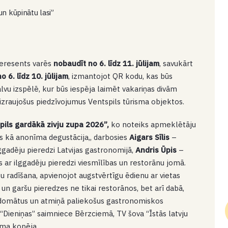
n kūpinātu lasi”
nteresents varēs
nobaudīt no 6. līdz 11. jūlijam
, savukārt
o 6. līdz 10. jūlijam
, izmantojot QR kodu, kas būs
balvu izspēlē, kur būs iespēja laimēt vakariņas divām
zraujošus piedzīvojumus Ventspils tūrisma objektos.
pils gardākā zivju zupa 2026”,
ko noteiks apmeklētāju
ks kā anonīma degustācija,, darbosies
Aigars Sīlis
–
lggadēju pieredzi Latvijas gastronomijā,
Andris Ūpis
–
 ar ilggadēju pieredzi viesmīlības un restorānu jomā.
u radīšana, apvienojot augstvērtīgu ēdienu ar vietas
 un garšu pieredzes ne tikai restorānos, bet arī dabā,
rdomātus un atmiņā paliekošus gastronomiskos
“Dieniņas” saimniece Bērzciemā, TV šova “Īstās latvju
uma kopēja.