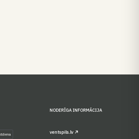
S
NODERĪGA INFORMĀCIJA
ventspils.lv
ktdiena