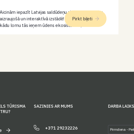
Aicinām iepazīt Latvijas saldūdeņu zivju daudzveidību
aizraujošā un interaktīvā izstādē! Uzzini, kā dzīvo zivis,
Pirkt biļeti
kādu lomu tās ieņem ūdens ekosistēmās, kā arī
izmēģini dažādas izzinošas aktivitātes – nosaki zivju
vecumu pēc zvīņām, iepazīsti barošanās tīklus…
ILS TŪRISMA
SAZINIES AR MUMS
DARBA LAIK
NTRU?
+371 29232226
Pirmdiena - Pie
e