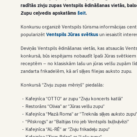
radītās zivju zupas Ventspils ēdināšanas vietās, balso
Zupu ceļvedis apskatāms
šeit
.
Konkursu organizē Ventspils tūrisma informācijas centrs
popularizēt
Ventspils Jūras svētkus
un iesaistīt inter
Deviņās Ventspils ēdināšanas vietās, kas atsaucās Vent
konkursā, būs iespējams nobaudīt īpaši Jūras svētkiem 
receptēm – no klasiskām lašu un jūras velšu zupām līd
zandarta frikadelēm, kā arī siļķes filejas auksto zupu.
Konkursā “Zivju zupas mēriņš” piedalās:
Kafejnīca “OTTO” ar zupu “Zivju koncerts katlā”
Restorāns “Olivia” ar “Jūras velšu zupu”
Kafejnīca “Mazā Roma” ar “Treknās siļķes auksto zupu
“Pilskrogs” ar “Baltijas trio jeb Ventspils buļbuļvēzi”
Kafejnīca “AL-RĒ” ar “Zivju frikadeļu zupu”
Kafejnīca “Jūras Brīze” ar “Lašu zupu”