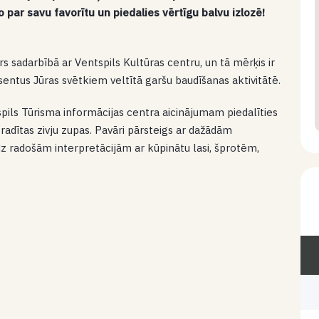
 par savu favorītu un piedalies vērtīgu balvu izlozē!
 sadarbībā ar Ventspils Kultūras centru, un tā mērķis ir
esentus Jūras svētkiem veltītā garšu baudīšanas aktivitātē.
spils Tūrisma informācijas centra aicinājumam piedalīties
radītas zivju zupas. Pavāri pārsteigs ar dažādām
z radošām interpretācijām ar kūpinātu lasi, šprotēm,
”