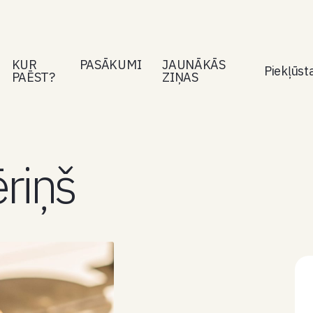
KUR
PASĀKUMI
JAUNĀKĀS
Piekļūs
PAĒST?
ZIŅAS
riņš