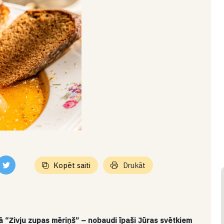
Kopēt saiti
Drukāt
rsā “Zivju zupas mēriņš” – nobaudi īpaši Jūras svētkiem