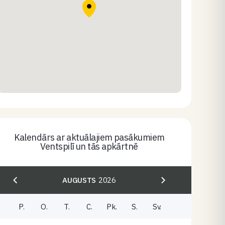
Kalendārs ar aktuālajiem pasākumiem
Ventspilī un tās apkārtnē
AUGUSTS
2026
P.
O.
T.
C.
Pk.
S.
Sv.