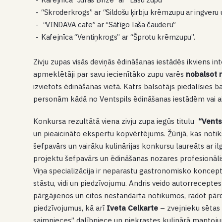
“Skroderkrogs” ar “Sildošu ķirbju krēmzupu ar ingveru u
“VINDAVA cafe” ar “Sātīgo laša čauderu”
Kafejnīca “Ventiņkrogs” ar “Šprotu krēmzupu”.
Zivju zupas visās deviņās ēdināšanas iestādēs ikviens i
apmeklētāji par savu iecienītāko zupu varēs
nobalsot n
izvietots ēdināšanas vietā. Katrs balsotājs piedalīsies 
personām kādā no Ventspils ēdināšanas iestādēm vai ai
Konkursa rezultātā viena zivju zupa iegūs titulu
“Vents
un pieaicināto ekspertu kopvērtējums. Žūrijā, kas noti
šefpavārs un vairāku kulinārijas konkursu laureāts ar i
projektu šefpavārs un ēdināšanas nozares profesionālis
Viņa specializācija ir neparastu gastronomisko koncept
stāstu, vidi un piedzīvojumu. Andris veido autorreceptes
pārgājienos un citos nestandarta notikumos, radot pā
piedzīvojumus, kā arī
Iveta Celkarte
– zvejnieku sētas 
saimnieces” dalībniece un piekrastes kulinārā mantoj