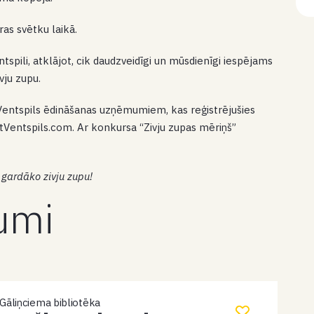
ras svētku laikā.
tspili, atklājot, cik daudzveidīgi un mūsdienīgi iespējams
vju zupu.
 Ventspils ēdināšanas uzņēmumiem, kas reģistrējušies
itVentspils.com. Ar konkursa “Zivju zupas mēriņš”
 gardāko zivju zupu!
kumi
Gāliņciema bibliotēka