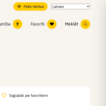
Pelni Ventus
tamība
Favorīti
Meklēt
Saglabāt pie favorītiem