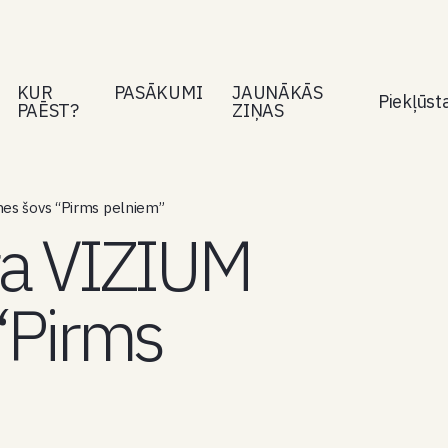
KUR
PASĀKUMI
JAUNĀKĀS
Piekļūs
PAĒST?
ZIŅAS
nes šovs “Pirms pelniem”
ra VIZIUM
“Pirms