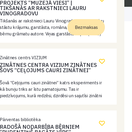
PROJEKTS “MUZEJĀ VIESI” |
TIKŠANĀS AR RAKSTNIECI LAURU
VINOGRADOVU
Tikšanās ar rakstnieci Lauru Vinogradovu. Laura ir divu
stāstu krājumu, garstāsta, romāna, kā arī vairāku
Bezmaksas
bērnu grāmatu autore. Viņas garstāsts “Upe” (2020)
apbalvots ar Eiropas Savienības Literatūras balvu.
Projektu “Muzejā viesi” atbalsta Valsts kultūrkapitāla
fonds.…
Zinātnes centrs VIZIUM
ZINĀTNES CENTRA VIZIUM ZINĀTNES
ŠOVS “CEĻOJUMS CAURI ZINĀTNEI”
Šovā “Ceļojums cauri zinātnei” katrs eksperiments ir
kā burvju triks ar īstu pamatojumu. Tas ir
piedzīvojums, kurā redzēsi, dzirdēsi un sajutīsi zinātni
visās tās krāsās. Mēs ielūkosimies pārsteidzošos
atklājumos, kas mainīja pasauli, un iedzīvināsim
eksperimentus,…
Pārventas bibliotēka
RADOŠĀ NODARBĪBA BĒRNIEM