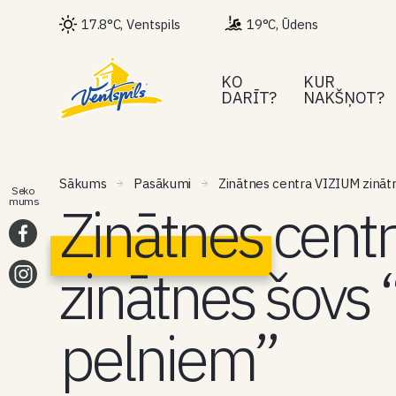
17.8°C, Ventspils
19°C, Ūdens
KO
KUR
DARĪT?
NAKŠŅOT?
Sākums
Pasākumi
Zinātnes centra VIZIUM zināt
Seko
Zinātnes cent
mums
zinātnes šovs 
pelniem”