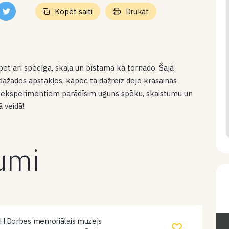
Kopēt saiti
Drukāt
 bet arī spēcīga, skaļa un bīstama kā tornado. Šajā
 dažādos apstākļos, kāpēc tā dažreiz dejo krāsainās
em eksperimentiem parādīsim uguns spēku, skaistumu un
 veidā!
kumi
H.Dorbes memoriālais muzejs