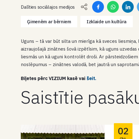
Dalīties sociālajos medijos
Ģimenēm ar bērniem
Izklaide un kultūra
Uguns – tā var būt silta un mierīga kā sveces liesmiņa,
aizraujošajā zinātnes šovā izpētīsim, kā uguns uzvedas
liesmās un kā uguni kontrolēt droši. Ar pārsteidzoši
noslēpumus – zinātnes valodā, bet jautrā un saprotamā
Biļetes pērc
VIZIUM kasē vai
šeit.
Saistītie pasā
02
Okt.