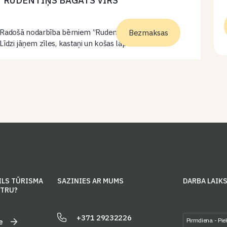
”RUDENTIŅŠ BAGĀTS VĪRS”
Radošā nodarbība bērniem ”Rudentiņš bagāts vīrs”.
Bezmaksas
Līdzi jāņem zīles, kastaņi un košas lapas.
ILS TŪRISMA
SAZINIES AR MUMS
DARBA LAIK
NTRU?
+371 29232226
Pirmdiena - Pie
e