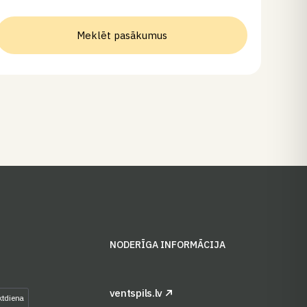
Meklēt pasākumus
S
NODERĪGA INFORMĀCIJA
ventspils.lv
ktdiena