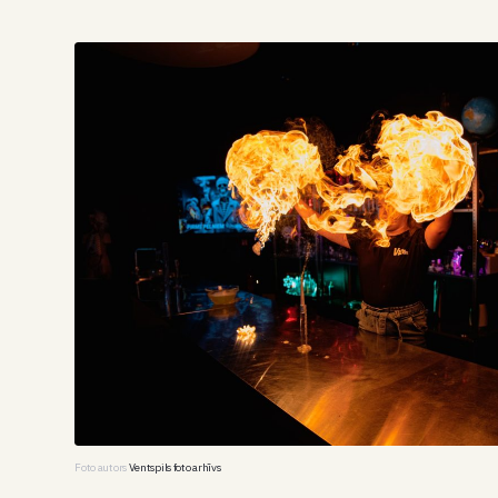
Foto autors
Ventspils foto arhīvs