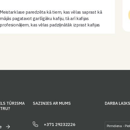
Meistarklase paredzēta kā tiem, kas vēlas saprast kā
mājās pagatavot garšīgāku kafiju, tā arī kafijas
profesionāļiem, kas vēlas padziļinātāk izprast kafijas
brūvēšanas “fiziku”. Ko darīsim:+ Iziesim cauri
nelielam teorētiskam ievadam par to, kas ietekmē
kafijas…
ILS TŪRISMA
SAZINIES AR MUMS
DARBA LAIK
NTRU?
+371 29232226
Pirmdiena - Pie
e