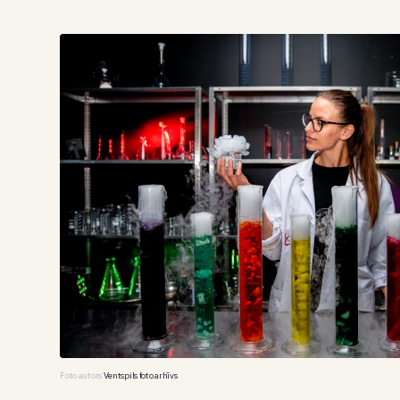
Foto autors
Ventspils foto arhīvs