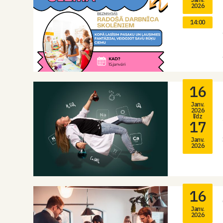
2026
14:00
16
Janv.
2026
līdz
17
Janv.
2026
16
Janv.
2026