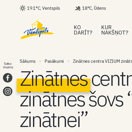
19.1°C, Ventspils
18°C, Ūdens
KO
KUR
DARĪT?
NAKŠŅOT?
Sākums
Pasākumi
Zinātnes centra VIZIUM zinātn
Seko
Zinātnes cent
mums
zinātnes šovs 
zinātnei”