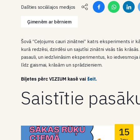
Dalīties sociālajos medijos
Ģimenēm ar bērniem
Šovā “Ceļojums cauri zinātnei” katrs eksperiments ir kā
kurā redzēsi, dzirdēsi un sajutīsi zinātni visās tās krās
pasauli, un iedzīvināsim eksperimentus, ko iedvesmoja 
līdz gaismai, krāsām un sprādzieniem.
Biļetes pērc
VIZIUM kasē vai
šeit.
Saistītie pasā
15
Janv.