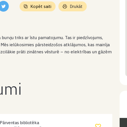
Kopēt saiti
Drukāt
 burvju triks ar īstu pamatojumu. Tas ir piedzīvojums,
ās. Mēs ielūkosimies pārsteidzošos atklājumos, kas mainīja
izcilākie prāti zinātnes vēsturē – no elektrības un gāzēm
kumi
Pārventas bibliotēka