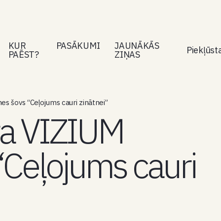
KUR
PASĀKUMI
JAUNĀKĀS
Piekļūs
PAĒST?
ZIŅAS
es šovs “Ceļojums cauri zinātnei”
ra VIZIUM
“Ceļojums cauri