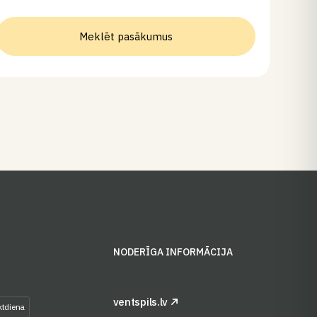
Meklēt pasākumus
S
NODERĪGA INFORMĀCIJA
ventspils.lv
ktdiena