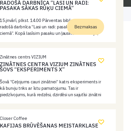
RADOŠĀ DARBNĪCA “LASI UN RADI:
PASAKA SĀKAS RŪĶU CIEMĀ”
15.jnvārī, plkst. 14.00 Pārventas bibliotēkā notiks
radošā darbnīca “Lasi un radi: pasaka sākas rūķu
Bezmaksas
ciemā”. Kopā lasīsim pasaku un ļausimies fantāzijai,
veidojot savu rūķu ciemu.
Zinātnes centrs VIZIUM
ZINĀTNES CENTRA VIZIUM ZINĀTNES
ŠOVS “EKSPERIMENTS X”
Šovā “Ceļojums cauri zinātnei” katrs eksperiments ir
kā burvju triks ar īstu pamatojumu. Tas ir
piedzīvojums, kurā redzēsi, dzirdēsi un sajutīsi zinātni
visās tās krāsās. Mēs ielūkosimies pārsteidzošos
atklājumos, kas mainīja pasauli, un iedzīvināsim
eksperimentus,…
Closer Coffee
KAFIJAS BRŪVĒŠANAS MEISTARKLASE