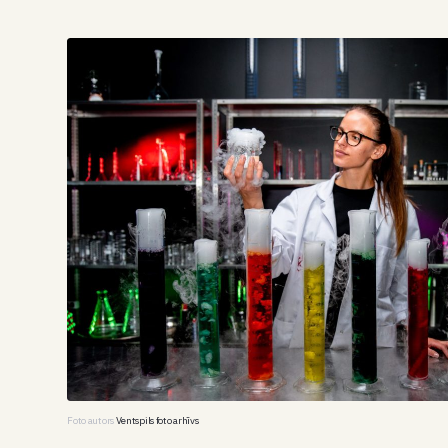
Foto autors
Ventspils foto arhīvs