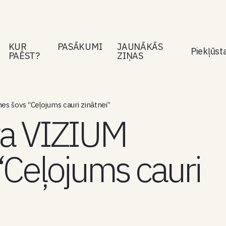
KUR
PASĀKUMI
JAUNĀKĀS
Piekļūs
PAĒST?
ZIŅAS
es šovs “Ceļojums cauri zinātnei”
ra VIZIUM
“Ceļojums cauri