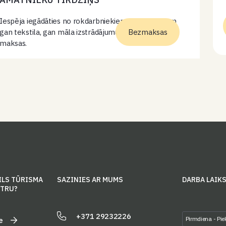
Iespēja iegādāties no rokdarbniekiem- amatniekiem
gan tekstila, gan māla izstrādājumus. Ieeja bez
Bezmaksas
maksas.
ILS TŪRISMA
SAZINIES AR MUMS
DARBA LAIK
NTRU?
+371 29232226
Pirmdiena - Pie
e