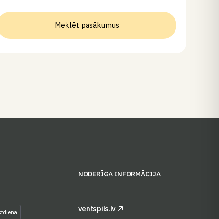
Meklēt pasākumus
S
NODERĪGA INFORMĀCIJA
ventspils.lv
ktdiena