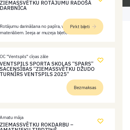
ZIEMASSVĒTKU ROTĀJUMU RADOŠĀ
DARBNĪCA
Rotājumu darināšana no papīra, vilnas diegiem u.c.
Pirkt biļeti
materiāliem. Ieeja ar muzeja biļetēm.
OC "Ventspils" cīņas zāle
VENTSPILS SPORTA SKOLAS “SPARS”
SACENSĪBAS “ZIEMASSVĒTKU DŽUDO
TURNĪRS VENTSPILS 2025”
Bezmaksas
Amatu māja
ZIEMASSVĒTKU ROKDARBU –
AMATNIEKU TIRDZIŅŠ