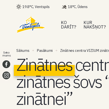
19.8°C, Ventspils
18°C, Ūdens
KO
KUR
DARĪT?
NAKŠŅOT?
Sākums
Pasākumi
Zinātnes centra VIZIUM zinātn
Seko
Zinātnes cent
mums
zinātnes šovs 
zinātnei”