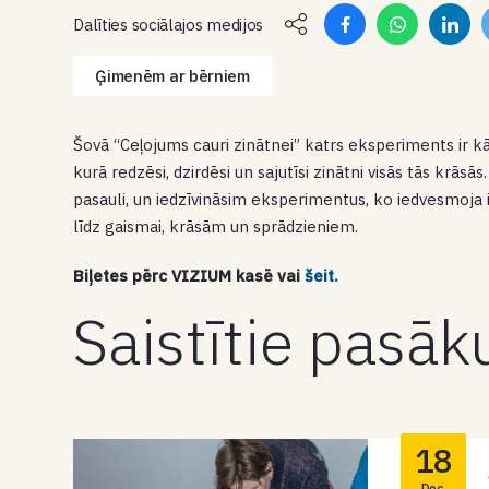
Dalīties sociālajos medijos
Ģimenēm ar bērniem
Šovā “Ceļojums cauri zinātnei” katrs eksperiments ir kā
kurā redzēsi, dzirdēsi un sajutīsi zinātni visās tās krās
pasauli, un iedzīvināsim eksperimentus, ko iedvesmoja 
līdz gaismai, krāsām un sprādzieniem.
Biļetes pērc
VIZIUM kasē vai
šeit.
Saistītie pasā
18
Dec.