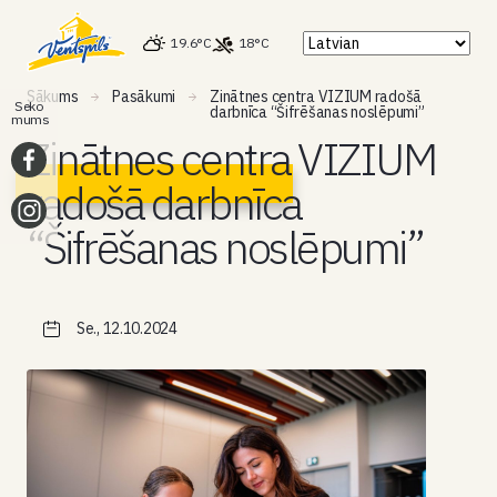
19.6°C
18°C
Sākums
Pasākumi
Zinātnes centra VIZIUM radošā
Seko
darbnīca “Šifrēšanas noslēpumi”
mums
Zinātnes centra VIZIUM
radošā darbnīca
“Šifrēšanas noslēpumi”
Se., 12.10.2024