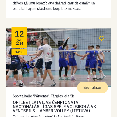
dzīves gājumu, iepazīt viņa daiļradi caur dziesmām un
pierakstītajiem stāstiem. Ieeja bez maksas.
12
Okt.
2024
14:00
Bezmaksas
Sporta halle "Pārventa", Tārgles iela 5b
OPTIBET LATVIJAS ČEMPIONĀTA
NACIONĀLĀS LĪGAS SPĒLE VOLEJBOLĀ VK
VENTSPILS – AMBER VOLLEY (LIETUVA)
Optibet Latvijas čempionāta Nacionālās līgas