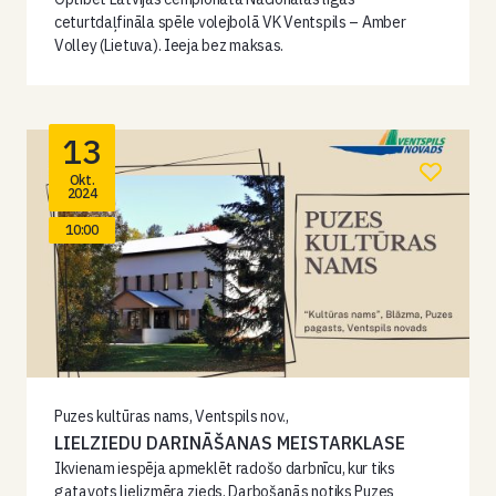
ceturtdaļfināla spēle volejbolā VK Ventspils – Amber
Volley (Lietuva). Ieeja bez maksas.
13
Okt.
2024
10:00
Puzes kultūras nams, Ventspils nov.,
LIELZIEDU DARINĀŠANAS MEISTARKLASE
Ikvienam iespēja apmeklēt radošo darbnīcu, kur tiks
gatavots lielizmēra zieds. Darbošanās notiks Puzes