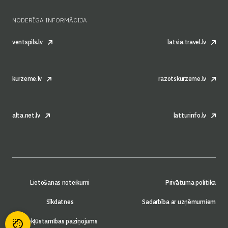
NODERĪGA INFORMĀCIJA
ventspils.lv
latvia.travel.lv
kurzeme.lv
razotskurzeme.lv
alta.net.lv
latturinfo.lv
Lietošanas noteikumi
Privātuma politika
Sīkdatnes
Sadarbība ar uzņēmumiem
Piekļūstamības paziņojums