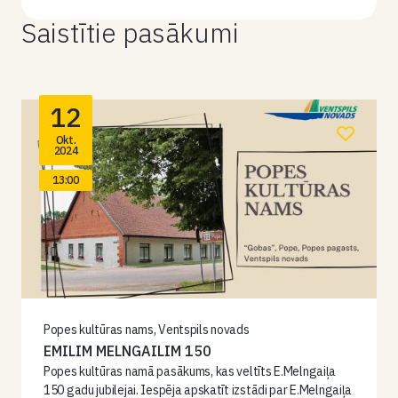
Saistītie pasākumi
12
Okt.
2024
13:00
Popes kultūras nams, Ventspils novads
EMILIM MELNGAILIM 150
Popes kultūras namā pasākums, kas veltīts E.Melngaiļa
150 gadu jubilejai. Iespēja apskatīt izstādi par E.Melngaiļa