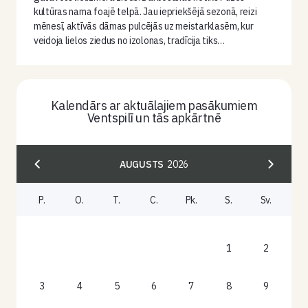
kultūras nama foajē telpā. Jau iepriekšējā sezonā, reizi
mēnesī, aktīvās dāmas pulcējās uz meistarklasēm, kur
veidoja lielos ziedus no izolonas, tradīcija tiks…
Kalendārs ar aktuālajiem pasākumiem
Ventspilī un tās apkārtnē
AUGUSTS
2026
P.
O.
T.
C.
Pk.
S.
Sv.
1
2
3
4
5
6
7
8
9