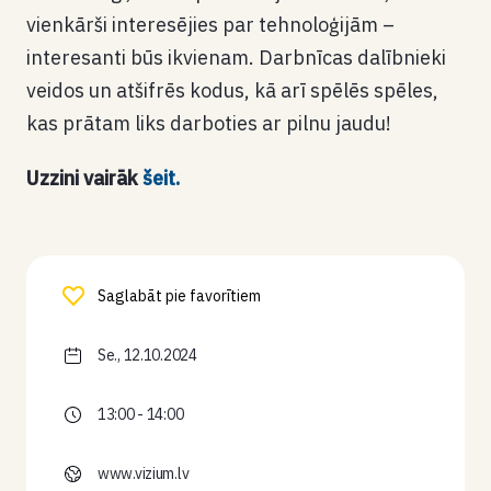
vienkārši interesējies par tehnoloģijām –
interesanti būs ikvienam. Darbnīcas dalībnieki
veidos un atšifrēs kodus, kā arī spēlēs spēles,
kas prātam liks darboties ar pilnu jaudu!
Uzzini vairāk
šeit.
Saglabāt pie favorītiem
Se., 12.10.2024
13:00 - 14:00
www.vizium.lv