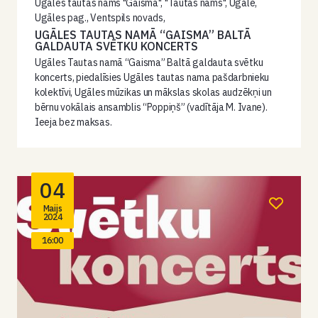
Ugāles tautas nams "Gaisma", "Tautas nams", Ugāle,
Ugāles pag., Ventspils novads,
UGĀLES TAUTAS NAMĀ “GAISMA” BALTĀ
GALDAUTA SVĒTKU KONCERTS
Ugāles Tautas namā “Gaisma” Baltā galdauta svētku
koncerts, piedalīsies Ugāles tautas nama pašdarbnieku
kolektīvi, Ugāles mūzikas un mākslas skolas audzēkņi un
bērnu vokālais ansamblis “Poppiņš” (vadītāja M. Ivane).
Ieeja bez maksas.
04
Maijs
2024
16:00