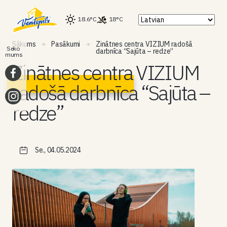
18.6°C
18°C
Sākums
Pasākumi
Zinātnes centra VIZIUM radošā
Seko
darbnīca “Sajūta – redze”
mums
Zinātnes centra VIZIUM
radošā darbnīca “Sajūta –
redze”
Se., 04.05.2024