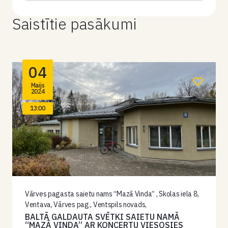
Saistītie pasākumi
04
Maijs
2024
13:00
Vārves pagasta saietu nams “Mazā Vinda” , Skolas iela 8,
Ventava, Vārves pag., Ventspils novads,
BALTĀ GALDAUTA SVĒTKI SAIETU NAMĀ
“MAZĀ VINDA” AR KONCERTU VIESOSIES