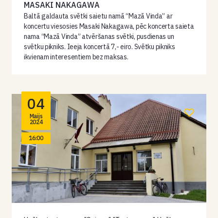
MASAKI NAKAGAWA
Baltā galdauta svētki saietu namā “Mazā Vinda” ar
koncertu viesosies Masaki Nakagawa, pēc koncerta saieta
nama “Mazā Vinda” atvēršanas svētki, pusdienas un
svētku pikniks. Ieeja koncertā 7,- eiro. Svētku pikniks
ikvienam interesentiem bez maksas.
04
Maijs
2024
16:00