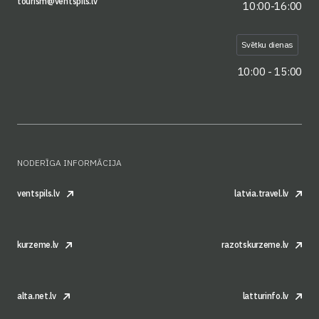
tourism@ventspils.lv
10:00-16:00
Svētku dienas
10:00 - 15:00
NODERĪGA INFORMĀCIJA
ventspils.lv
latvia.travel.lv
kurzeme.lv
razotskurzeme.lv
alta.net.lv
latturinfo.lv