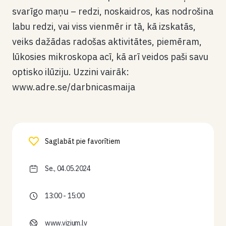
svarīgo maņu – redzi, noskaidros, kas nodrošina
labu redzi, vai viss vienmēr ir tā, kā izskatās,
veiks dažādas radošas aktivitātes, piemēram,
lūkosies mikroskopa acī, kā arī veidos paši savu
optisko ilūziju. Uzzini vairāk:
www.adre.se/darbnicasmaija
Saglabāt pie favorītiem
Se., 04.05.2024
13:00 - 15:00
www.vizium.lv