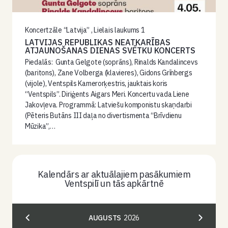
Koncertzāle “Latvija” , Lielais laukums 1
LATVIJAS REPUBLIKAS NEATKARĪBAS
ATJAUNOŠANAS DIENAS SVĒTKU KONCERTS
Piedalās: Gunta Gelgote (soprāns), Rinalds Kandalincevs
(baritons), Zane Volberga (klavieres), Gidons Grīnbergs
(vijole), Ventspils Kamerorķestris, jauktais koris
“Ventspils”. Diriģents Aigars Meri. Koncertu vada Liene
Jakovļeva. Programmā: Latviešu komponistu skaņdarbi
(Pēteris Butāns III daļa no divertismenta “Brīvdienu
Mūzika”,…
Kalendārs ar aktuālajiem pasākumiem
Ventspilī un tās apkārtnē
AUGUSTS
2026