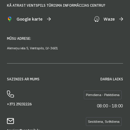
KĀ ATRAST VENTSPILS TŪRISMA INFORMĀCIJAS CENTRU?
Google karte
Waze
MŪSU ADRESE:
Akmeņu iela 5, Ventspils, LV-3601
SAZINIES AR MUMS
DARBA LAIKS
Pirmdiena - Piektdiena
+371 29232226
08:00 - 18:00
Sestdiena, Svētdiena