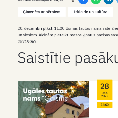
Ģimenēm ar bērniem
Izklaide un kultūra
20. decembrī plkst. 11.00 Usmas tautas nama zālē 
un viesiem. Aicinām pieteikt mazos ķiparus paciņas saņ
25719067.
Saistītie pasā
28
Dec.
2025
14:00