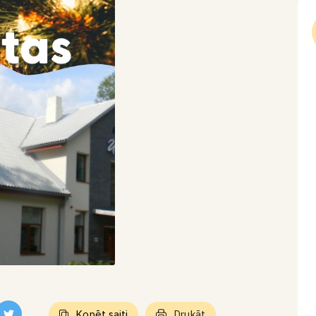
Kopēt saiti
Drukāt