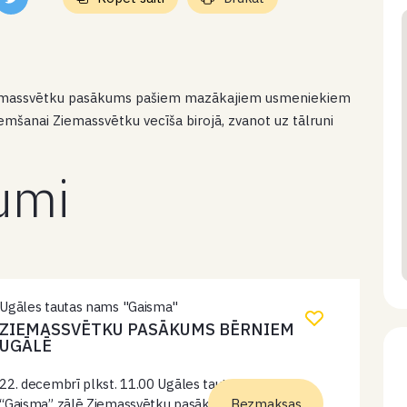
Ziemassvētku pasākums pašiem mazākajiem usmeniekiem
emšanai Ziemassvētku vecīša birojā, zvanot uz tālruni
kumi
Ugāles tautas nams "Gaisma"
ZIEMASSVĒTKU PASĀKUMS BĒRNIEM
UGĀLĒ
22. decembrī plkst. 11.00 Ugāles tautas nama
“Gaisma” zālē Ziemassvētku pasākums pašiem
Bezmaksas