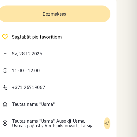
Bezmaksas
Saglabāt pie favorītiem
Sv., 28.12.2025
11:00 - 12:00
+371 25719067
Tautas nams "Usma"
Tautas nams "Usma", Ausekļi, Usma,
Usmas pagasts, Ventspils novads, Latvija