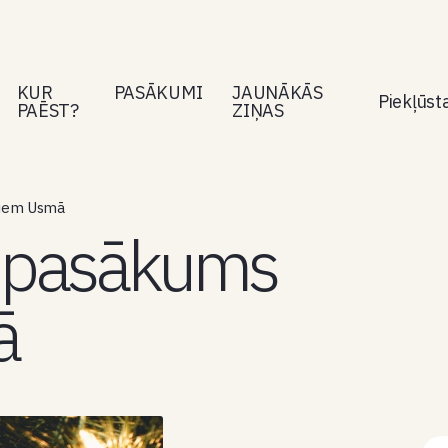
KUR
PASĀKUMI
JAUNĀKĀS
Piekļūs
PAĒST?
ZIŅAS
niem Usmā
 pasākums
ā