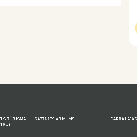
garumā radīt eglītes rotājumus. Laipni aicināti arī citi
interesenti.
ILS TŪRISMA
SAZINIES AR MUMS
DARBA LAIK
NTRU?