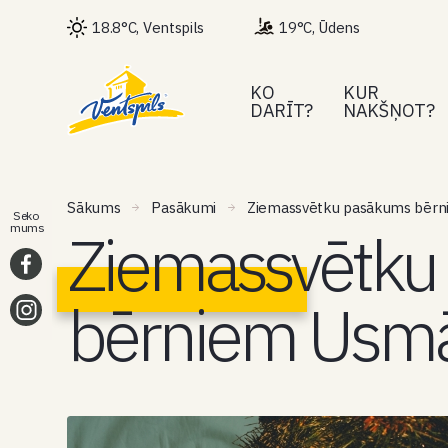
18.8°C, Ventspils
19°C, Ūdens
KO
KUR
DARĪT?
NAKŠŅOT?
Sākums
Pasākumi
Ziemassvētku pasākums bēr
Seko
Ziemassvētku
mums
bērniem Usm