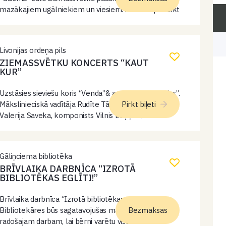
mazākajiem ugālniekiem un viesiem. Aicinām pieteikt
mazos ķiparus paciņas saņemšanai Ziemassvētku
vecīša birojā – mob. 25719067
Livonijas ordeņa pils
ZIEMASSVĒTKU KONCERTS “KAUT
KUR”
Uzstāsies sieviešu koris “Venda”& ansamblis “Mundus”.
Mākslinieciskā vadītāja Rudīte Tālberga, diriģente
Pirkt biļeti
Valerija Saveka, komponists Vilnis Daņiļēvičs un
instrumentālā grupa. Programmā skanēs
komponista Viļņa Daņiļēviča Ziemassvētku dziesmas
un citi darbi – radot siltu, mierīgu un cerību…
Gāliņciema bibliotēka
BRĪVLAIKA DARBNĪCA “IZROTĀ
BIBLIOTĒKAS EGLĪTI!”
Brīvlaika darbnīca “Izrotā bibliotēkas eglīti!”.
Bibliotekāres būs sagatavojušas materiālus
Bezmaksas
radošajam darbam, lai bērni varētu visas dienas