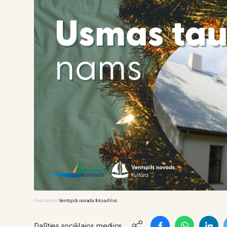
Foto autors
Ventspils novada foto arhīvs
Dalīties sociālajos medijos