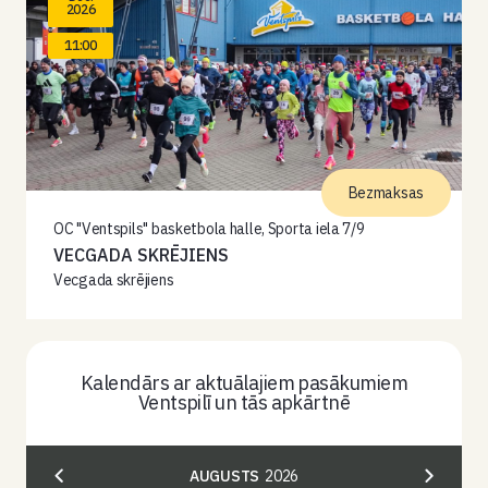
2026
11:00
Bezmaksas
OC "Ventspils" basketbola halle, Sporta iela 7/9
VECGADA SKRĒJIENS
Vecgada skrējiens
Kalendārs ar aktuālajiem pasākumiem
Ventspilī un tās apkārtnē
AUGUSTS
2026