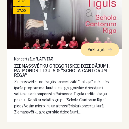
2026
17:00
Pirkt biļeti
Koncertzāle "LATVIJA"
ZIEMASSVĒTKU GREGORISKIE DZIEDĀJUMI.
RAIMONDS TIGULS & “SCHOLA CANTORUM
RIGA”
Ziemassvētku noskaņās koncertzālē “Latvija” izskanēs
īpaša programma, kurā senie gregoriskie dziedājumi
satiksies ar komponista Raimonda Tigula radīto skaņu
pasauli. Kopā ar vokālo grupu “Schola Cantorum Riga”
piedzīvosim mierpilnu un atmosfērisku koncertu, kurā
Ziemassvētku gregoriskie dziedājumi…