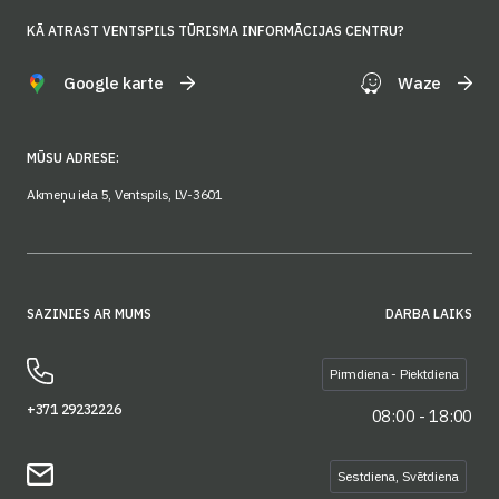
KĀ ATRAST VENTSPILS TŪRISMA INFORMĀCIJAS CENTRU?
Google karte
Waze
MŪSU ADRESE:
Akmeņu iela 5, Ventspils, LV-3601
SAZINIES AR MUMS
DARBA LAIKS
Pirmdiena - Piektdiena
+371 29232226
08:00 - 18:00
Sestdiena, Svētdiena