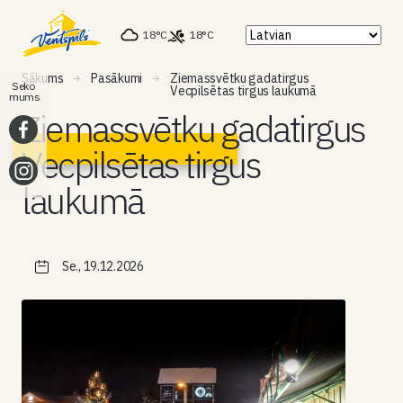
18°C
18°C
Sākums
Pasākumi
Ziemassvētku gadatirgus
Seko
Vecpilsētas tirgus laukumā
mums
Ziemassvētku gadatirgus
Vecpilsētas tirgus
laukumā
Se., 19.12.2026