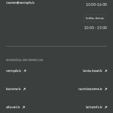
tourism@ventspils.lv
10:00-16:00
Svētku dienas
10:00 - 15:00
NODERĪGA INFORMĀCIJA
ventspils.lv
latvia.travel.lv
kurzeme.lv
razotskurzeme.lv
alta.net.lv
latturinfo.lv