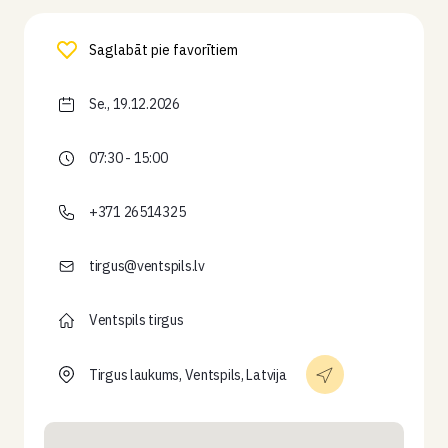
Saglabāt pie favorītiem
Se., 19.12.2026
07:30 - 15:00
+371 26514325
tirgus@ventspils.lv
Ventspils tirgus
Tirgus laukums, Ventspils, Latvija