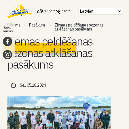
16.9°C
18°C
Sākums
Pasākumi
Ziemas peldēšanas sezonas
Seko
atklāšanas pasākums
mums
Ziemas peldēšanas
sezonas atklāšanas
pasākums
Se., 05.10.2024