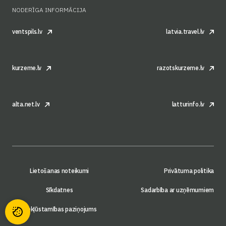
NODERĪGA INFORMĀCIJA
ventspils.lv
latvia.travel.lv
kurzeme.lv
razotskurzeme.lv
alta.net.lv
latturinfo.lv
Lietošanas noteikumi
Privātuma politika
Sīkdatnes
Sadarbība ar uzņēmumiem
Piekļūstamības paziņojums