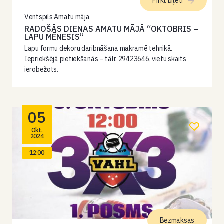
Pirkt biļeti
Ventspils Amatu māja
RADOŠĀS DIENAS AMATU MĀJĀ “OKTOBRIS –
LAPU MĒNESIS”
Lapu formu dekoru daribnāšana makramē tehnikā.
Iepriekšējā pietiekšanās – tālr. 29423646, vietu skaits
ierobežots.
05
Okt.
2024
12:00
Bezmaksas