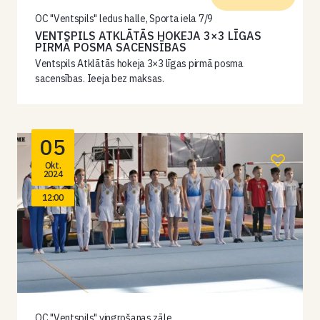
OC "Ventspils" ledus halle, Sporta iela 7/9
VENTSPILS ATKLĀTĀS HOKEJA 3×3 LĪGAS
PIRMĀ POSMA SACENSĪBAS
Ventspils Atklātās hokeja 3×3 līgas pirmā posma
sacensības. Ieeja bez maksas.
05
Okt.
2024
12:00
OC "Ventspils" vingrošanas zāle