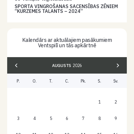
SPORTA VINGROŠANAS SACENSĪBAS ZĒNIEM
“KURZEMES TALANTS – 2024”
Kalendārs ar aktuālajiem pasākumiem
Ventspilī un tās apkārtnē
AUGUSTS
2026
P.
O.
T.
C.
Pk.
S.
Sv.
1
2
3
4
5
6
7
8
9