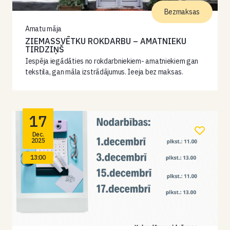
Bezmaksas
Amatu māja
ZIEMASSVĒTKU ROKDARBU – AMATNIEKU
TIRDZIŅŠ
Iespēja iegādāties no rokdarbniekiem- amatniekiem gan
tekstila, gan māla izstrādājumus. Ieeja bez maksas.
17
Dec.
2025
13:00