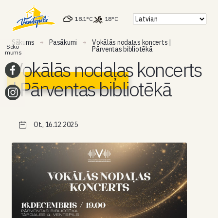
18.1°C
18°C
Sākums
Pasākumi
Vokālās nodaļas koncerts |
Seko
Pārventas bibliotēkā
mums
Vokālās nodaļas koncerts
| Pārventas bibliotēkā
Ot., 16.12.2025