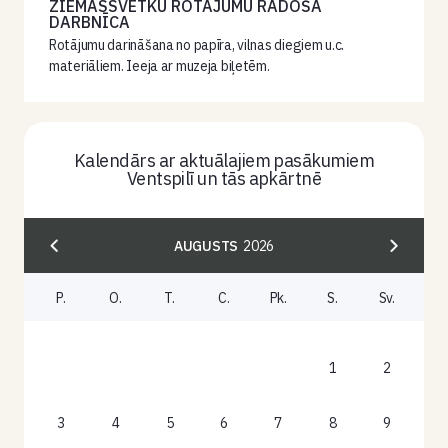
ZIEMASSVĒTKU ROTĀJUMU RADOŠĀ
DARBNĪCA
Rotājumu darināšana no papīra, vilnas diegiem u.c.
materiāliem. Ieeja ar muzeja biļetēm.
Kalendārs ar aktuālajiem pasākumiem
Ventspilī un tās apkārtnē
AUGUSTS
2026
P.
O.
T.
C.
Pk.
S.
Sv.
1
2
3
4
5
6
7
8
9