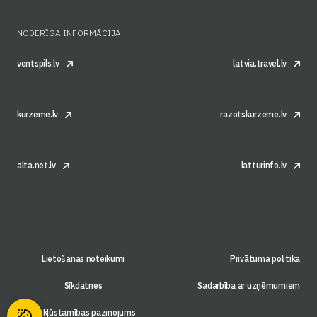
NODERĪGA INFORMĀCIJA
ventspils.lv
latvia.travel.lv
kurzeme.lv
razotskurzeme.lv
alta.net.lv
latturinfo.lv
Lietošanas noteikumi
Privātuma politika
Sīkdatnes
Sadarbība ar uzņēmumiem
Piekļūstamības paziņojums