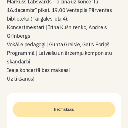
Markuss Labsvārds – aicina uz koncertu
16.decembrī plkst. 19.00 Ventspils Pārventas
bibliotēkā (Tārgales iela 4).
Koncertmeistari | Irina Kušnirenko, Andrejs
Grīnbergs
Vokālie pedagogi | Gunta Greisle, Gatis Poriņš
Programmā | Latviešu un ārzemju komponistu
skaņdarbi
Ieeja koncertā bez maksas!
Uz tikšanos!
Bezmaksas