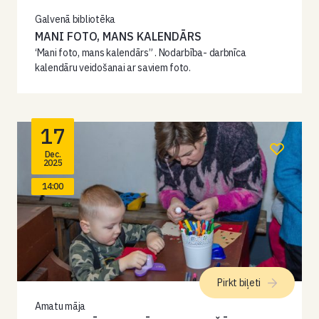
Galvenā bibliotēka
MANI FOTO, MANS KALENDĀRS
‘Mani foto, mans kalendārs” . Nodarbība- darbnīca
kalendāru veidošanai ar saviem foto.
17
Dec.
2025
14:00
Pirkt biļeti
Amatu māja