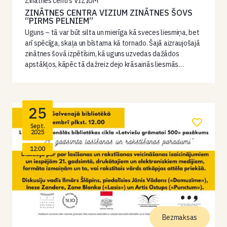
Zinātnes centrs VIZIUM
ZINĀTNES CENTRA VIZIUM ZINĀTNES ŠOVS
“PIRMS PELNIEM”
Uguns – tā var būt silta un mierīga kā sveces liesmiņa, bet
arī spēcīga, skaļa un bīstama kā tornado. Šajā aizraujošajā
zinātnes šovā izpētīsim, kā uguns uzvedas dažādos
apstākļos, kāpēc tā dažreiz dejo krāsainās liesmās…
25
Sept.
2025
12:00
Bezmaksas