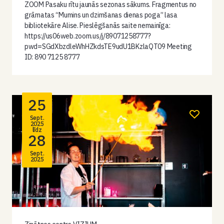
ZOOM Pasaku rītu jaunās sezonas sākums. Fragmentus no
grāmatas “Mumins un dzimšanas dienas poga” lasa
bibliotekāre Alise. Pieslēgšanās saite nemainīga:
https://us06web.zoom.us/j/89071258777?
pwd=SGdXbzdleWhHZkdsTE9udU1BKzlaQT09 Meeting
ID: 890 7125 8777
25
Sept.
2025
līdz
28
Sept.
2025