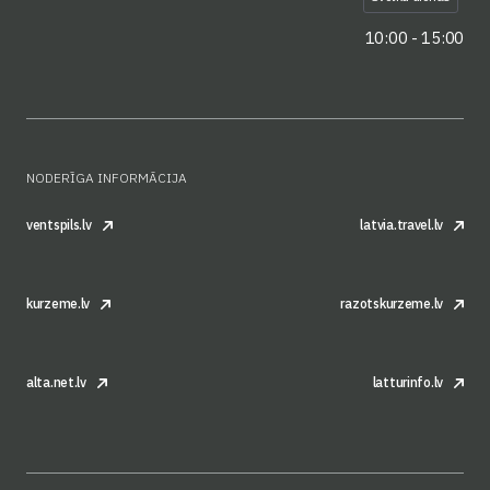
10:00 - 15:00
NODERĪGA INFORMĀCIJA
ventspils.lv
latvia.travel.lv
kurzeme.lv
razotskurzeme.lv
alta.net.lv
latturinfo.lv