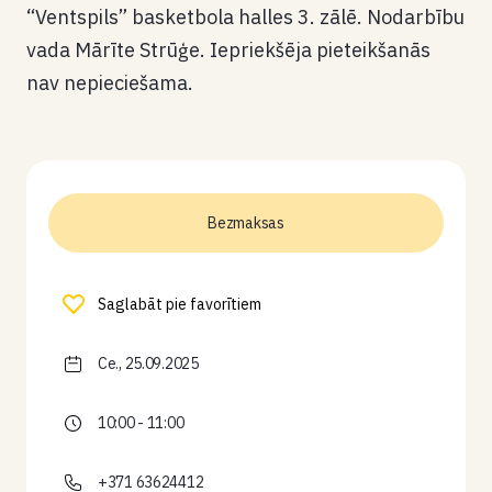
“Ventspils” basketbola halles 3. zālē. Nodarbību
vada Mārīte Strūģe. Iepriekšēja pieteikšanās
nav nepieciešama.
Bezmaksas
Saglabāt pie favorītiem
Ce., 25.09.2025
10:00 - 11:00
+371 63624412