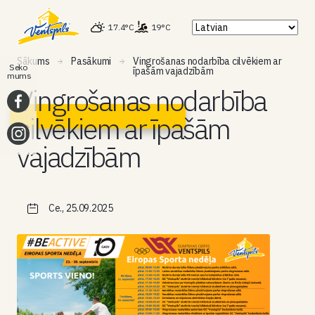
17.4°C
19°C
Sākums
Pasākumi
Vingrošanas nodarbība cilvēkiem ar
Seko
īpašām vajadzībām
mums
Vingrošanas nodarbība
cilvēkiem ar īpašām
vajadzībām
Ce., 25.09.2025