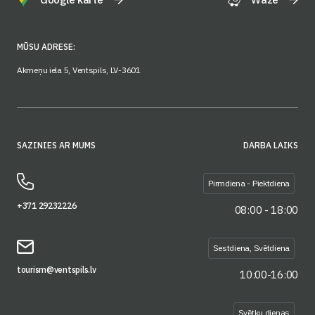
MŪSU ADRESE:
Akmeņu iela 5, Ventspils, LV-3601
SAZINIES AR MUMS
DARBA LAIKS
Pirmdiena - Piektdiena
+371 29232226
08:00 - 18:00
Sestdiena, Svētdiena
tourism@ventspils.lv
10:00-16:00
Svētku dienas