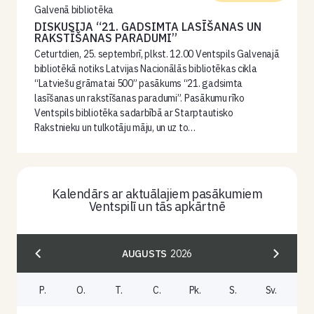
Galvenā bibliotēka
DISKUSIJA “21. GADSIMTA LASĪŠANAS UN
RAKSTĪŠANAS PARADUMI”
Ceturtdien, 25. septembrī, plkst. 12.00 Ventspils Galvenajā
bibliotēkā notiks Latvijas Nacionālās bibliotēkas cikla
“Latviešu grāmatai 500” pasākums “21. gadsimta
lasīšanas un rakstīšanas paradumi”. Pasākumu rīko
Ventspils bibliotēka sadarbībā ar Starptautisko
Rakstnieku un tulkotāju māju, un uz to…
Kalendārs ar aktuālajiem pasākumiem
Ventspilī un tās apkārtnē
AUGUSTS
2026
P.
O.
T.
C.
Pk.
S.
Sv.