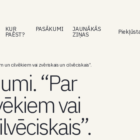
KUR
PASĀKUMI
JAUNĀKĀS
Piekļūs
PAĒST?
ZIŅAS
m un cilvēkiem vai zvēriskais un cilvēciskais”.
jumi. “Par
vēkiem vai
ilvēciskais”.