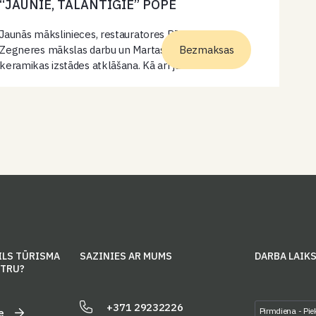
“JAUNIE, TALANTĪGIE” POPĒ
Jaunās mākslinieces, restauratores Rēzijas Martas
Zegneres mākslas darbu un Martas Sāmītes
Bezmaksas
keramikas izstādes atklāšana. Kā arī jaunās
talantīgās saksafonistes Patrīcijas Annas Doniņas un
viņas grupas koncerts.Ieeja bez maksas.
ILS TŪRISMA
SAZINIES AR MUMS
DARBA LAIK
NTRU?
+371 29232226
Pirmdiena - Pie
e