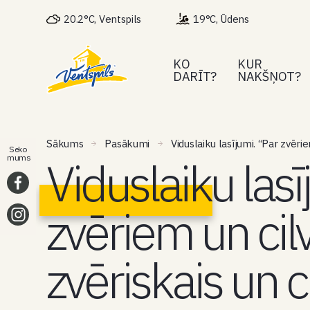
20.2°C, Ventspils
19°C, Ūdens
KO
KUR
DARĪT?
NAKŠŅOT?
Sākums
Pasākumi
Viduslaiku lasījumi. “Par zvērie
Seko
Viduslaiku lasī
mums
zvēriem un cil
zvēriskais un c