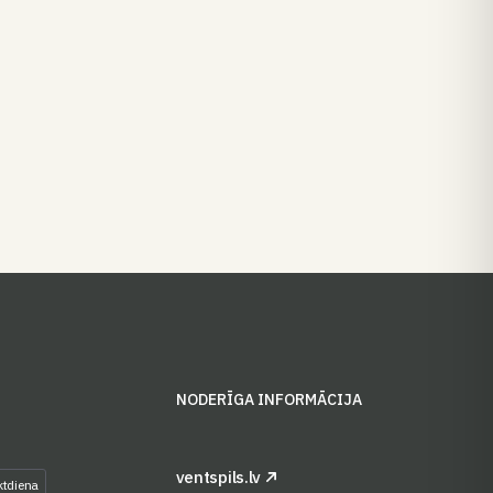
S
NODERĪGA INFORMĀCIJA
ventspils.lv
ktdiena