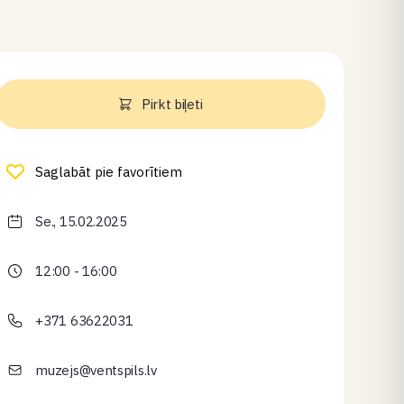
Pirkt biļeti
Saglabāt pie favorītiem
Se., 15.02.2025
12:00 - 16:00
+371 63622031
muzejs@ventspils.lv