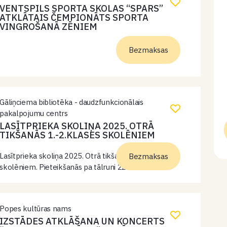
VENTSPILS SPORTA SKOLAS “SPARS”
ATKLĀTAIS ČEMPIONĀTS SPORTA
VINGROŠANĀ ZĒNIEM
Bezmaksas
Gāliņciema bibliotēka - daudzfunkcionālais
pakalpojumu centrs
LASĪTPRIEKA SKOLIŅA 2025. OTRĀ
TIKŠANĀS 1.-2.KLASES SKOLĒNIEM
Lasītprieka skoliņa 2025. Otrā tikšanās 1.-2.klases
Bezmaksas
skolēniem. Pieteikšanās pa tālruni 22030982.
Popes kultūras nams
IZSTĀDES ATKLĀŠANA UN KONCERTS