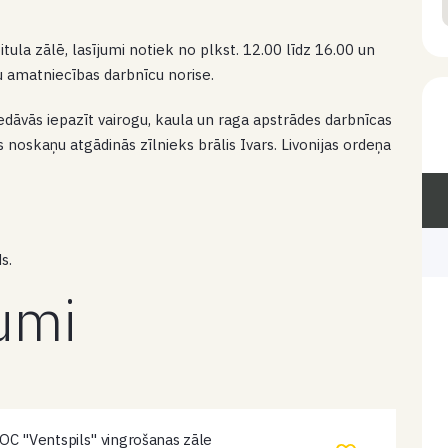
pitula zālē, lasījumi notiek no plkst. 12.00 līdz 16.00 un
u amatniecības darbnīcu norise.
edāvās iepazīt vairogu, kaula un raga apstrādes darbnīcas
 noskaņu atgādinās zīlnieks brālis Ivars. Livonijas ordeņa
s.
kumi
OC "Ventspils" vingrošanas zāle