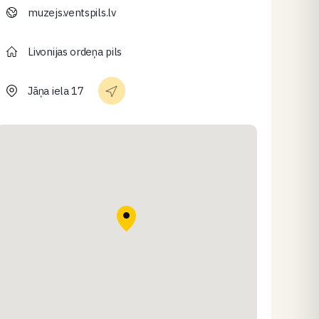
muzejs.ventspils.lv
Livonijas ordeņa pils
Jāņa iela 17