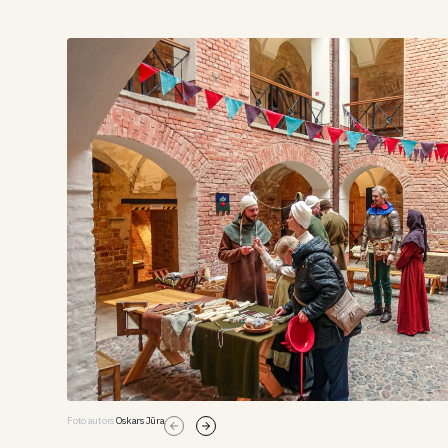
Foto autors
Oskars Jūra