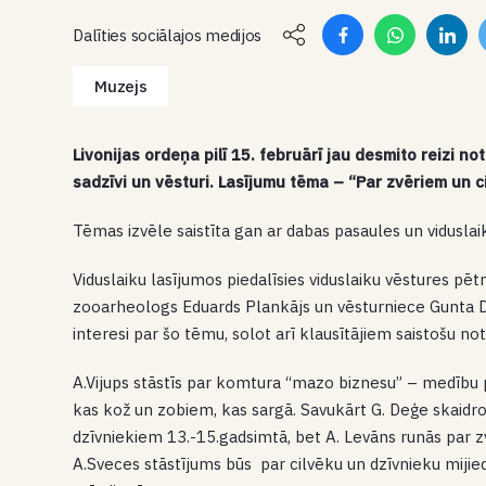
Dalīties sociālajos medijos
Muzejs
Livonijas ordeņa pilī 15. februārī jau desmito reizi not
sadzīvi un vēsturi. Lasījumu tēma – “Par zvēriem un ci
Tēmas izvēle saistīta gan ar dabas pasaules un vidusla
Viduslaiku lasījumos piedalīsies viduslaiku vēstures pēt
zooarheologs Eduards Plankājs un vēsturniece Gunta D
interesi par šo tēmu, solot arī klausītājiem saistošu no
A.Vijups stāstīs par komtura “mazo biznesu” – medību 
kas kož un zobiem, kas sargā. Savukārt G. Deģe skaidro
dzīvniekiem 13.-15.gadsimtā, bet A. Levāns runās par zv
A.Sveces stāstījums būs par cilvēku un dzīvnieku mijieda