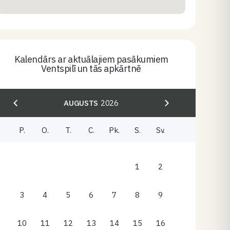
Kalendārs ar aktuālajiem pasākumiem
Ventspilī un tās apkārtnē
AUGUSTS
2026
P.
O.
T.
C.
Pk.
S.
Sv.
1
2
3
4
5
6
7
8
9
10
11
12
13
14
15
16