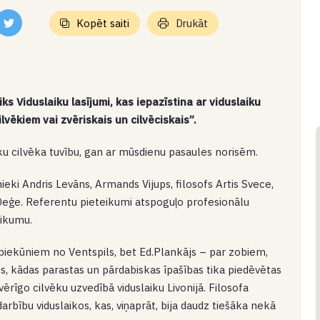
Kopēt saiti
Drukāt
iks Viduslaiku lasījumi, kas iepazīstina ar viduslaiku
lvēkiem vai zvēriskais un cilvēciskais”.
iku cilvēka tuvību, gan ar mūsdienu pasaules norisēm.
nieki Andris Levāns, Armands Vijups, filosofs Artis Svece,
eģe. Referentu pieteikumi atspoguļo profesionālu
tikumu.
piekūniem no Ventspils, bet Ed.Plankājs – par zobiem,
s, kādas parastas un pārdabiskas īpašības tika piedēvētas
ērīgo cilvēku uzvedībā viduslaiku Livonijā. Filosofa
rbību viduslaikos, kas, viņaprāt, bija daudz tiešāka nekā