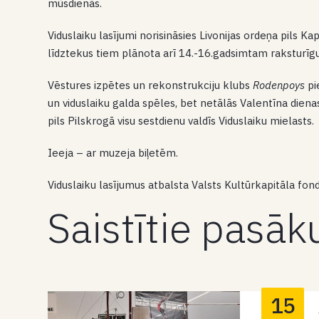
mūsdienās.
Viduslaiku lasījumi norisināsies Livonijas ordeņa pils Ka
līdztekus tiem plānota arī 14.-16.gadsimtam raksturīg
Vēstures izpētes un rekonstrukciju klubs
Rodenpoys
pi
un viduslaiku galda spēles, bet netālās Valentīna dienas
pils Pilskrogā visu sestdienu valdīs Viduslaiku mielasts.
Ieeja – ar muzeja biļetēm.
Viduslaiku lasījumus atbalsta Valsts Kultūrkapitāla fond
Saistītie pasā
15