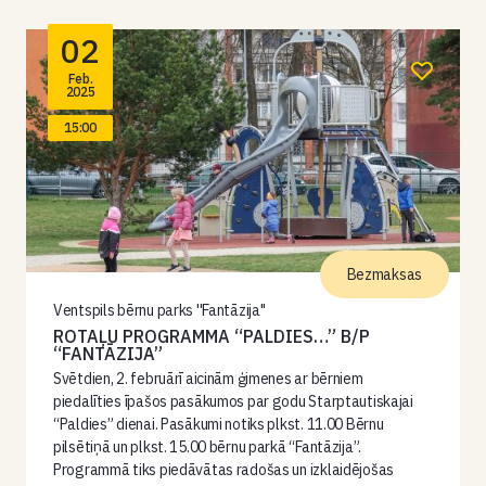
02
Feb.
2025
15:00
Bezmaksas
Ventspils bērnu parks ''Fantāzija''
ROTAĻU PROGRAMMA “PALDIES…” B/P
“FANTĀZIJA”
Svētdien, 2. februārī aicinām ģimenes ar bērniem
piedalīties īpašos pasākumos par godu Starptautiskajai
“Paldies” dienai. Pasākumi notiks plkst. 11.00 Bērnu
pilsētiņā un plkst. 15.00 bērnu parkā “Fantāzija”.
Programmā tiks piedāvātas radošas un izklaidējošas