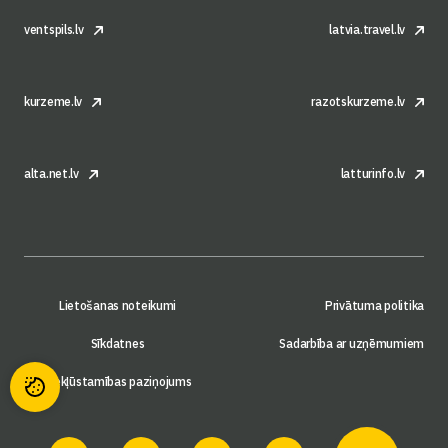
ventspils.lv
latvia.travel.lv
kurzeme.lv
razotskurzeme.lv
alta.net.lv
latturinfo.lv
Lietošanas noteikumi
Privātuma politika
Sīkdatnes
Sadarbība ar uzņēmumiem
Piekļūstamības paziņojums