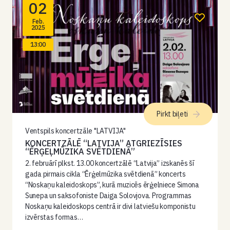
02
Feb.
2025
13:00
Pirkt biļeti
Ventspils koncertzāle "LATVIJA"
KONCERTZĀLĒ “LATVIJA” ATGRIEZĪSIES
“ĒRĢEĻMŪZIKA SVĒTDIENĀ”
2. februārī plkst. 13.00 koncertzālē “Latvija” izskanēs šī
gada pirmais cikla “Ērģelmūzika svētdienā” koncerts
“Noskaņu kaleidoskops”, kurā muzicēs ērģelniece Simona
Sunepa un saksofoniste Daiga Solovjova. Programmas
Noskaņu kaleidoskops centrā ir divi latviešu komponistu
izvērstas formas…