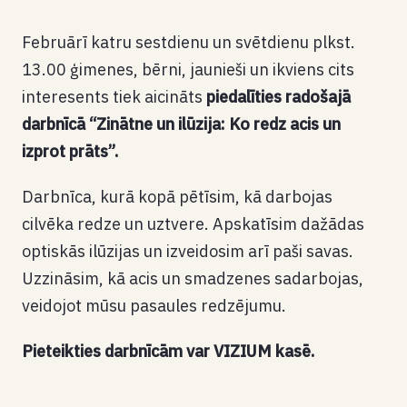
Februārī katru sestdienu un svētdienu plkst.
13.00 ģimenes, bērni, jaunieši un ikviens cits
interesents tiek aicināts
piedalīties radošajā
darbnīcā “Zinātne un ilūzija: Ko redz acis un
izprot prāts”.
Darbnīca, kurā kopā pētīsim, kā darbojas
cilvēka redze un uztvere. Apskatīsim dažādas
optiskās ilūzijas un izveidosim arī paši savas.
Uzzināsim, kā acis un smadzenes sadarbojas,
veidojot mūsu pasaules redzējumu.
Pieteikties darbnīcām var VIZIUM kasē.