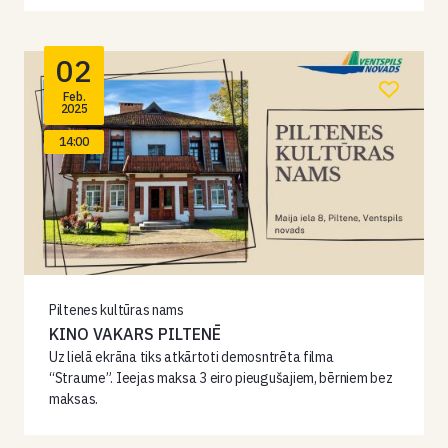
02
Feb.
2025
14:00
Piltenes kultūras nams
KINO VAKARS PILTENĒ
Uz lielā ekrāna tiks atkārtoti demosntrēta filma
“Straume”. Ieejas maksa 3 eiro pieugušajiem, bērniem bez
maksas.