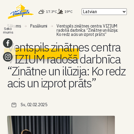
17.3°C
19°C
Sākums
Pasākumi
Ventspils zinātnes centra VIZIUM
Seko
radošā darbnīca “Zinātne un ilūzija:
mums
Ko redz acis un izprot prāts”
Ventspils zinātnes centra
VIZIUM radošā darbnīca
“Zinātne un ilūzija: Ko redz
acis un izprot prāts”
Sv., 02.02.2025