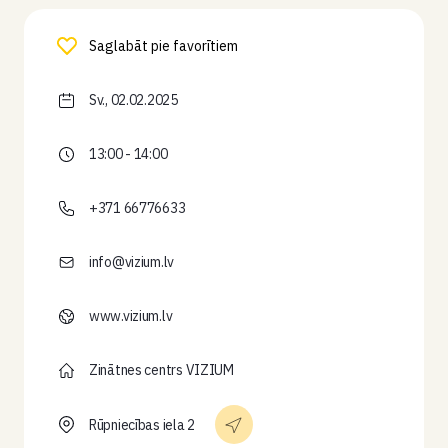
Saglabāt pie favorītiem
Sv., 02.02.2025
13:00 - 14:00
+371 66776633
info@vizium.lv
www.vizium.lv
Zinātnes centrs VIZIUM
Rūpniecības iela 2