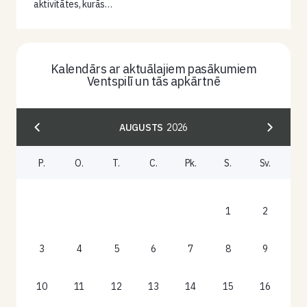
aktivitātes, kurās…
Kalendārs ar aktuālajiem pasākumiem
Ventspilī un tās apkārtnē
AUGUSTS
2026
P.
O.
T.
C.
Pk.
S.
Sv.
1
2
3
4
5
6
7
8
9
10
11
12
13
14
15
16