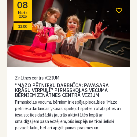
08
Marts
2025
13:00
Zinātnes centrs VIZIUM
“MAZO PĒTNIEKU DARBNĪCA: PAVASARA
KRĀSU VIRPULĪ” PIRMSSKOLAS VECUMA
BĒRNIEM ZINĀTNES CENTRĀ VIZIUM
Pirmsskolas vecuma bērniem ir iespēja piedalīties “Mazo
pētnieku darbnīcās”, kurās, spēlējot spēles, rotaļājoties un
iesaistoties dažādās jautrās aktivitātēs kopā ar
smaidīgajiem pasniedzējiem, būs iespēja ne tikai lieliski
pavadīt laiku, bet arī apgūt jaunas prasmes un…