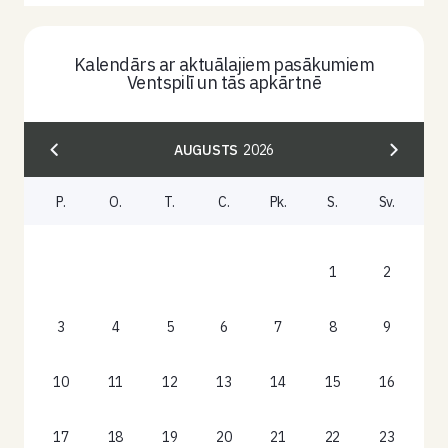
Kalendārs ar aktuālajiem pasākumiem
Ventspilī un tās apkārtnē
AUGUSTS
2026
P.
O.
T.
C.
Pk.
S.
Sv.
1
2
3
4
5
6
7
8
9
10
11
12
13
14
15
16
17
18
19
20
21
22
23