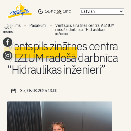
16.4°C
18°C
Sākums
Pasākumi
Ventspils zinātnes centra VIZIUM
Seko
radošā darbnīca “Hidraulikas
mums
inženieri”
Ventspils zinātnes centra
VIZIUM radošā darbnīca
“Hidraulikas inženieri”
Se., 08.03.2025 13:00