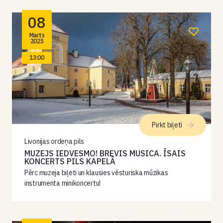
08
Marts
2025
13:00
Pirkt biļeti
Livonijas ordeņa pils
MUZEJS IEDVESMO! BREVIS MUSICA. ĪSAIS
KONCERTS PILS KAPELĀ
Pērc muzeja biļeti un klausies vēsturiska mūzikas
instrumenta minikoncertu!