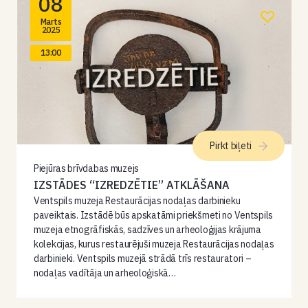
08
Marts
2025
13:00
Pirkt biļeti
Piejūras brīvdabas muzejs
IZSTĀDES “IZREDZĒTIE” ATKLĀŠANA
Ventspils muzeja Restaurācijas nodaļas darbinieku
paveiktais. Izstādē būs apskatāmi priekšmeti no Ventspils
muzeja etnogrāfiskās, sadzīves un arheoloģijas krājuma
kolekcijas, kurus restaurējuši muzeja Restaurācijas nodaļas
darbinieki. Ventspils muzejā strādā trīs restauratori –
nodaļas vadītāja un arheoloģiskā…