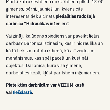
Martā katru sestdienu un svētdienu plkst. 13.00
ģimenes, bērni, jaunieši un ikviens cits
interesents tiek aicināts
piedalīties radošajā
darbnīcā “Hidraulikas inženieri”.
Vai zināji, ka ūdens spiediens var paveikt lielus
darbus? Darbnīcā izzināsim, kas ir hidraulika un
kā tā tiek izmantota ikdienā, kā arī veidosim
mehānismus, kas spēj pacelt un kustināt
objektus. Darbnīca, kurā visa ģimene,
darbojoties kopā, kļūst par īstiem inženieriem.
Pieteikties darbnīcām var VIZIUM kasē
vai
tiešsiastē
.