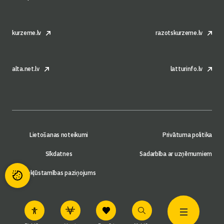
kurzeme.lv
razotskurzeme.lv
alta.net.lv
latturinfo.lv
Lietošanas noteikumi
Privātuma politika
Sīkdatnes
Sadarbība ar uzņēmumiem
Piekļūstamības paziņojums