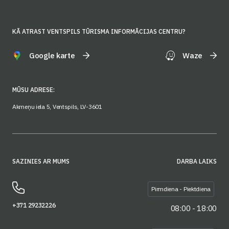
KĀ ATRAST VENTSPILS TŪRISMA INFORMĀCIJAS CENTRU?
Google karte
Waze
MŪSU ADRESE:
Akmeņu iela 5, Ventspils, LV-3601
SAZINIES AR MUMS
DARBA LAIKS
Pirmdiena - Piektdiena
+371 29232226
08:00 - 18:00