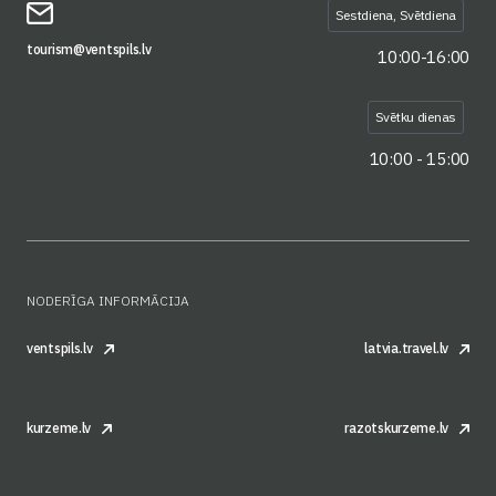
Sestdiena, Svētdiena
tourism@ventspils.lv
10:00-16:00
Svētku dienas
10:00 - 15:00
NODERĪGA INFORMĀCIJA
ventspils.lv
latvia.travel.lv
kurzeme.lv
razotskurzeme.lv