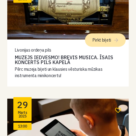
Pirkt biļeti
Livonijas ordeņa pils
MUZEJS IEDVESMO! BREVIS MUSICA. ĪSAIS
KONCERTS PILS KAPELĀ
Pērc muzeja biļeti un klausies vēsturiska mūzikas
instrumenta minikoncertu!
29
Marts
2025
13:00