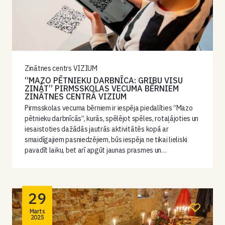
Zinātnes centrs VIZIUM
“MAZO PĒTNIEKU DARBNĪCA: GRIBU VISU
ZINĀT” PIRMSSKOLAS VECUMA BĒRNIEM
ZINĀTNES CENTRĀ VIZIUM
Pirmsskolas vecuma bērniem ir iespēja piedalīties “Mazo
pētnieku darbnīcās”, kurās, spēlējot spēles, rotaļājoties un
iesaistoties dažādās jautrās aktivitātēs kopā ar
smaidīgajiem pasniedzējiem, būs iespēja ne tikai lieliski
pavadīt laiku, bet arī apgūt jaunas prasmes un…
29
Marts
2025