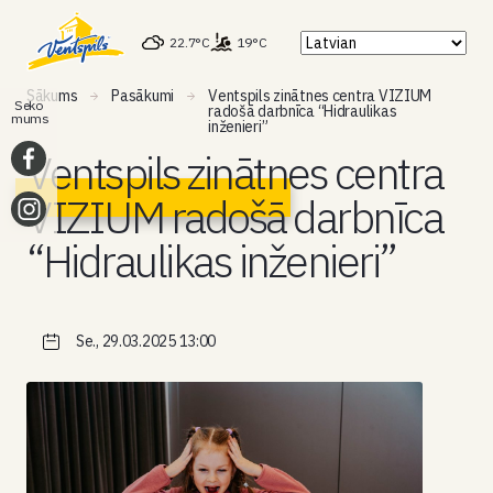
22.7°C
19°C
Sākums
Pasākumi
Ventspils zinātnes centra VIZIUM
Seko
radošā darbnīca “Hidraulikas
mums
inženieri”
Ventspils zinātnes centra
VIZIUM radošā darbnīca
“Hidraulikas inženieri”
Se., 29.03.2025 13:00