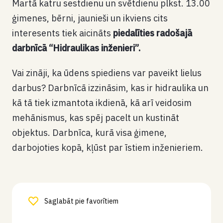
Martā katru sestdienu un svētdienu plkst. 13.00
ģimenes, bērni, jaunieši un ikviens cits
interesents tiek aicināts
piedalīties radošajā
darbnīcā “Hidraulikas inženieri”.
Vai zināji, ka ūdens spiediens var paveikt lielus
darbus? Darbnīcā izzināsim, kas ir hidraulika un
kā tā tiek izmantota ikdienā, kā arī veidosim
mehānismus, kas spēj pacelt un kustināt
objektus. Darbnīca, kurā visa ģimene,
darbojoties kopā, kļūst par īstiem inženieriem.
Saglabāt pie favorītiem