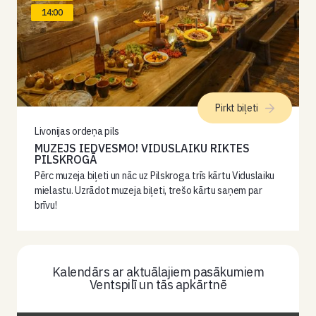
14:00
Pirkt biļeti
Livonijas ordeņa pils
MUZEJS IEDVESMO! VIDUSLAIKU RIKTES
PILSKROGĀ
Pērc muzeja biļeti un nāc uz Pilskroga trīs kārtu Viduslaiku
mielastu. Uzrādot muzeja biļeti, trešo kārtu saņem par
brīvu!
Kalendārs ar aktuālajiem pasākumiem
Ventspilī un tās apkārtnē