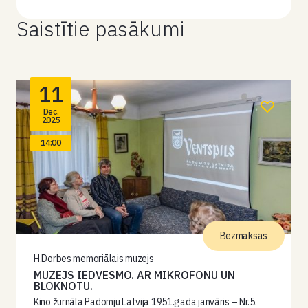
Saistītie pasākumi
11
Dec.
2025
14:00
Bezmaksas
H.Dorbes memoriālais muzejs
MUZEJS IEDVESMO. AR MIKROFONU UN
BLOKNOTU.
Kino žurnāla Padomju Latvija 1951.gada janvāris – Nr.5.