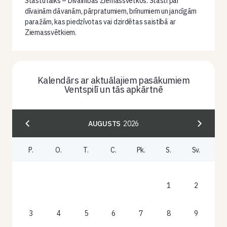
Stāstu laiks – Dīvainības Ziemassvētkos. Stāsti par
dīvainām dāvanām, pārpratumiem, brīnumiem un jancīgām
paražām, kas piedzīvotas vai dzirdētas saistībā ar
Ziemassvētkiem.
Kalendārs ar aktuālajiem pasākumiem
Ventspilī un tās apkārtnē
AUGUSTS
2026
P.
O.
T.
C.
Pk.
S.
Sv.
1
2
3
4
5
6
7
8
9