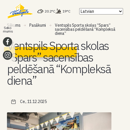
20.2°C
19°C
Sākums
Pasākumi
Ventspils Sporta skolas “Spars”
Seko
sacensības peldēšanā “Kompleksā
mums
diena”
Ventspils Sporta skolas
“Spars” sacensības
peldēšanā “Kompleksā
diena”
Ce., 11.12.2025