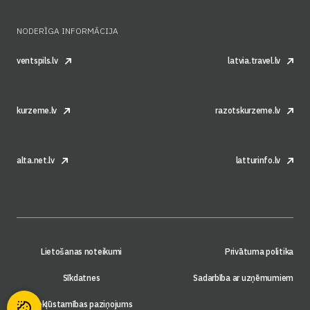
NODERĪGA INFORMĀCIJA
ventspils.lv
latvia.travel.lv
kurzeme.lv
razotskurzeme.lv
alta.net.lv
latturinfo.lv
Lietošanas noteikumi
Privātuma politika
Sīkdatnes
Sadarbība ar uzņēmumiem
Piekļūstamības paziņojums