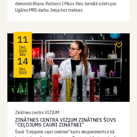
demonstrēšana. Režisors I.Mass. Kino žurnālā sižets par
Ugāles MRS darbu. Ieeja bez maksas.
11
Dec.
2025
līdz
14
Dec.
2025
Zinātnes centrs VIZIUM
ZINĀTNES CENTRA VIZIUM ZINĀTNES ŠOVS
“CEĻOJUMS CAURI ZINĀTNEI”
Šovā “Ceļojums cauri zinātnei” katrs eksperiments ir kā