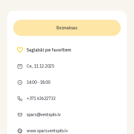
Bezmaksas
Saglabāt pie favorītiem
Ce., 11.12.2025
14:00 - 18:00
+371 63622732
spars@ventspils.lv
www.spars.ventspils.lv