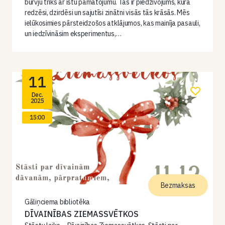
burvju triks ar īstu pamatojumu. Tas ir piedzīvojums, kurā
redzēsi, dzirdēsi un sajutīsi zinātni visās tās krāsās. Mēs
ielūkosimies pārsteidzošos atklājumos, kas mainīja pasauli,
un iedzīvināsim eksperimentus,…
11
Dec.
2025
15:00
Bezmaksas
Gāliņciema bibliotēka
DĪVAINĪBAS ZIEMASSVĒTKOS