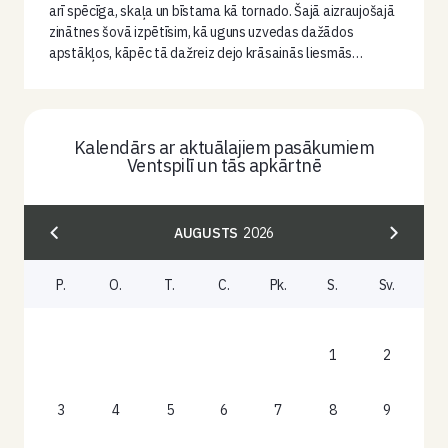
arī spēcīga, skaļa un bīstama kā tornado. Šajā aizraujošajā
zinātnes šovā izpētīsim, kā uguns uzvedas dažādos
apstākļos, kāpēc tā dažreiz dejo krāsainās liesmās…
Kalendārs ar aktuālajiem pasākumiem
Ventspilī un tās apkārtnē
AUGUSTS
2026
P.
O.
T.
C.
Pk.
S.
Sv.
1
2
3
4
5
6
7
8
9