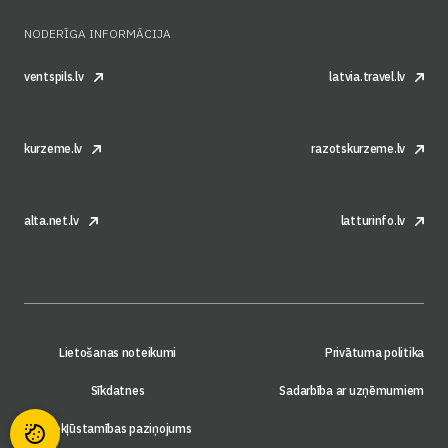
NODERĪGA INFORMĀCIJA
ventspils.lv
latvia.travel.lv
kurzeme.lv
razotskurzeme.lv
alta.net.lv
latturinfo.lv
Lietošanas noteikumi
Privātuma politika
Sīkdatnes
Sadarbība ar uzņēmumiem
Piekļūstamības paziņojums