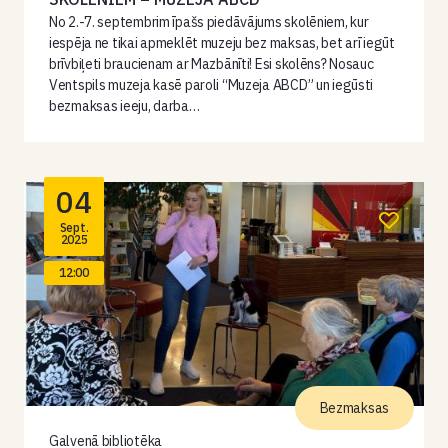
No 2.-7. septembrim īpašs piedāvājums skolēniem, kur
iespēja ne tikai apmeklēt muzeju bez maksas, bet arī iegūt
brīvbiļeti braucienam ar Mazbānīti! Esi skolēns? Nosauc
Ventspils muzeja kasē paroli “Muzeja ABCD” un iegūsti
bezmaksas ieeju, darba…
04
Sept.
2025
12:00
Bezmaksas
Galvenā bibliotēka