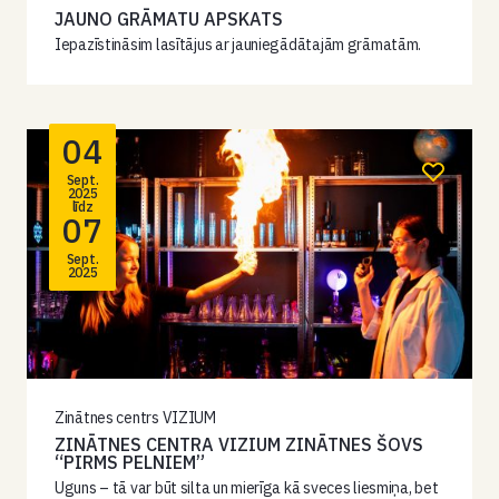
JAUNO GRĀMATU APSKATS
Iepazīstināsim lasītājus ar jauniegādātajām grāmatām.
04
Sept.
2025
līdz
07
Sept.
2025
Zinātnes centrs VIZIUM
ZINĀTNES CENTRA VIZIUM ZINĀTNES ŠOVS
“PIRMS PELNIEM”
Uguns – tā var būt silta un mierīga kā sveces liesmiņa, bet