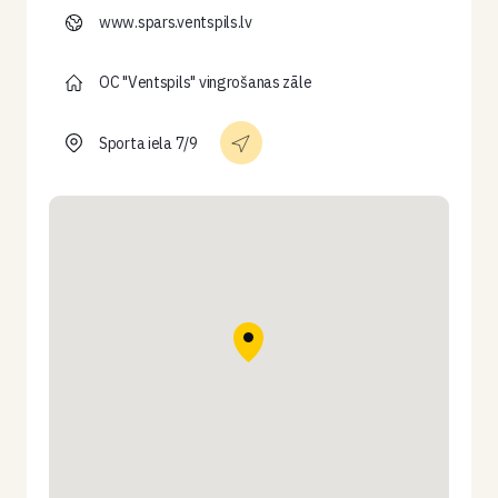
www.spars.ventspils.lv
OC "Ventspils" vingrošanas zāle
Sporta iela 7/9