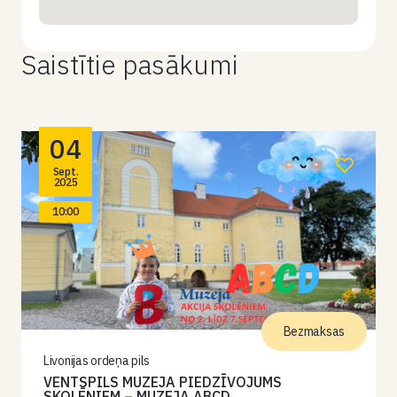
Saistītie pasākumi
04
Sept.
2025
10:00
Bezmaksas
Livonijas ordeņa pils
VENTSPILS MUZEJA PIEDZĪVOJUMS
SKOLĒNIEM – MUZEJA ABCD