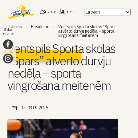
20.9°C
19°C
Sākums
Pasākumi
Ventspils Sporta skolas “Spars”
Seko
atvērto durvju nedēļa – sporta
mums
vingrošana meitenēm
Ventspils Sporta skolas
“Spars” atvērto durvju
nedēļa – sporta
vingrošana meitenēm
Tr., 03.09.2025