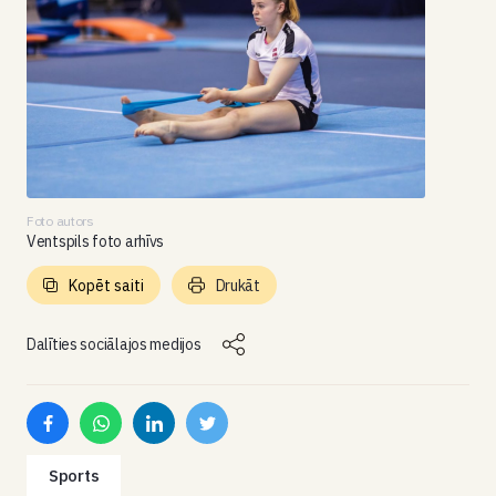
Foto autors
Ventspils foto arhīvs
Kopēt saiti
Drukāt
Dalīties sociālajos medijos
Sports