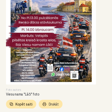
Foto autors
Viesu nama "Lāči" foto
Kopēt saiti
Drukāt