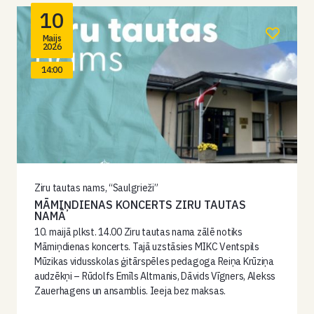
10
Maijs
2026
14:00
Ziru tautas nams, “Saulgrieži”
MĀMIŅDIENAS KONCERTS ZIRU TAUTAS
NAMĀ
10. maijā plkst. 14.00 Ziru tautas nama zālē notiks
Māmiņdienas koncerts. Tajā uzstāsies MIKC Ventspils
Mūzikas vidusskolas ģitārspēles pedagoga Reiņa Krūziņa
audzēkņi – Rūdolfs Emīls Altmanis, Dāvids Vīgners, Alekss
Zauerhagens un ansamblis. Ieeja bez maksas.