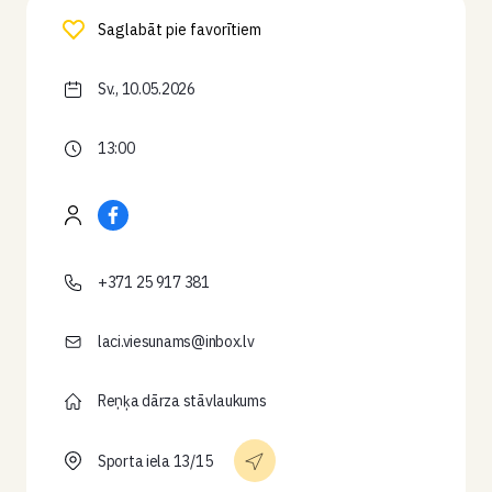
Saglabāt pie favorītiem
Sv., 10.05.2026
13:00
+371 25 917 381
laci.viesunams@inbox.lv
Reņķa dārza stāvlaukums
Sporta iela 13/15