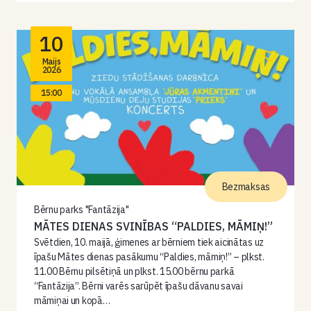
10
Maijs
2026
15:00
Bezmaksas
Bērnu parks "Fantāzija"
MĀTES DIENAS SVINĪBAS “PALDIES, MĀMIŅ!”
Svētdien, 10. maijā, ģimenes ar bērniem tiek aicinātas uz
īpašu Mātes dienas pasākumu “Paldies, māmiņ!” – plkst.
11.00 Bērnu pilsētiņā un plkst. 15.00 bērnu parkā
“Fantāzija”. Bērni varēs sarūpēt īpašu dāvanu savai
māmiņai un kopā…