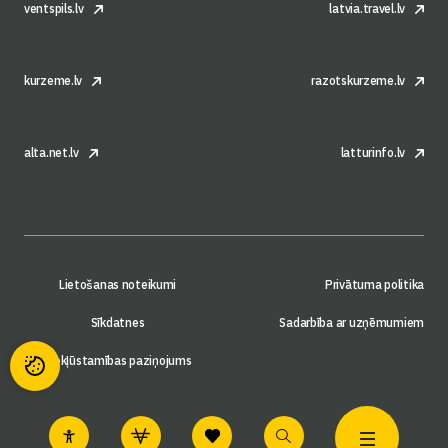
ventspils.lv
latvia.travel.lv
kurzeme.lv
razotskurzeme.lv
alta.net.lv
latturinfo.lv
Lietošanas noteikumi
Privātuma politika
Sīkdatnes
Sadarbība ar uzņēmumiem
Piekļūstamības paziņojums