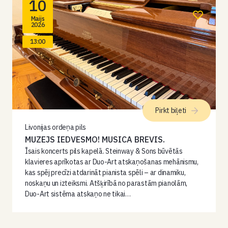
10
Maijs
2026
13:00
Pirkt biļeti
Livonijas ordeņa pils
MUZEJS IEDVESMO! MUSICA BREVIS.
Īsais koncerts pils kapelā. Steinway & Sons būvētās
klavieres aprīkotas ar Duo-Art atskaņošanas mehānismu,
kas spēj precīzi atdarināt pianista spēli – ar dinamiku,
noskaņu un izteiksmi. Atšķirībā no parastām pianolām,
Duo-Art sistēma atskaņo ne tikai…