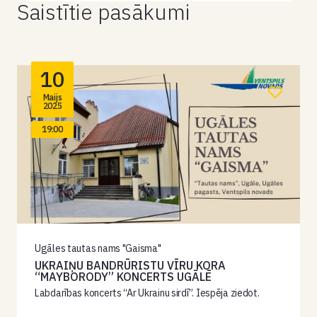
Saistītie pasākumi
10
Maijs
2025
19:00
Ugāles tautas nams "Gaisma"
UKRAIŅU BANDRŪRISTU VĪRU KORA
“MAYBORODY” KONCERTS UGĀLĒ
Labdarības koncerts “Ar Ukrainu sirdī”. Iespēja ziedot.