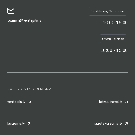
Sestdiena, Svētdiena
tourism@ventspils.lv
10:00-16:00
Svētku dienas
10:00 - 15:00
NODERĪGA INFORMĀCIJA
ventspils.lv
latvia.travel.lv
kurzeme.lv
razotskurzeme.lv