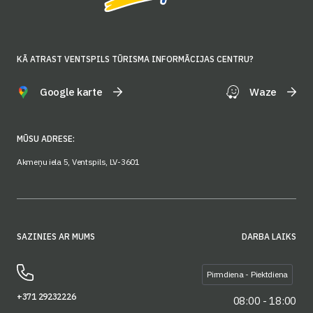
KĀ ATRAST VENTSPILS TŪRISMA INFORMĀCIJAS CENTRU?
Google karte
Waze
MŪSU ADRESE:
Akmeņu iela 5, Ventspils, LV-3601
SAZINIES AR MUMS
DARBA LAIKS
Pirmdiena - Piektdiena
+371 29232226
08:00 - 18:00