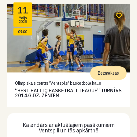
11
Maijs
2025
09:00
Bezmaksas
Olimpiskais centrs "Ventspils" basketbola halle
“BEST BALTIC BASKETBALL LEAGUE” TURNĪRS
2014.G.DZ. ZĒNIEM
Kalendārs ar aktuālajiem pasākumiem
Ventspilī un tās apkārtnē