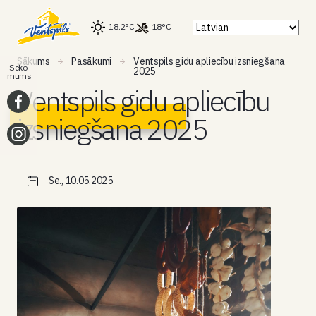
18.2°C
18°C
Sākums
Pasākumi
Ventspils gidu apliecību izsniegšana
Seko
2025
mums
Ventspils gidu apliecību
izsniegšana 2025
Se., 10.05.2025