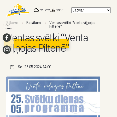
21.2°C
19°C
Sākums
Pasākumi
Ventas svētki “Venta viļņojas
Seko
Piltenē”
mums
Ventas svētki “Venta
viļņojas Piltenē”
Se., 25.05.2024 14:00