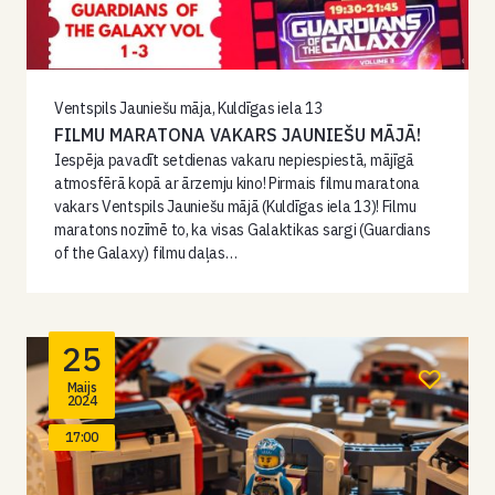
Ventspils Jauniešu māja, Kuldīgas iela 13
FILMU MARATONA VAKARS JAUNIEŠU MĀJĀ!
Iespēja pavadīt setdienas vakaru nepiespiestā, mājīgā
atmosfērā kopā ar ārzemju kino! Pirmais filmu maratona
vakars Ventspils Jauniešu mājā (Kuldīgas iela 13)! Filmu
maratons nozīmē to, ka visas Galaktikas sargi (Guardians
of the Galaxy) filmu daļas…
25
Maijs
2024
17:00