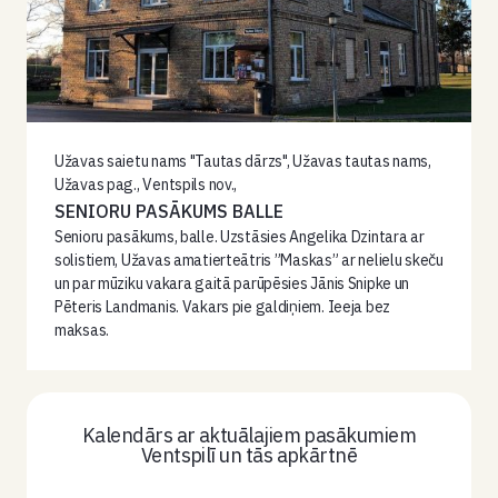
Užavas saietu nams "Tautas dārzs", Užavas tautas nams,
Užavas pag., Ventspils nov.,
SENIORU PASĀKUMS BALLE
Senioru pasākums, balle. Uzstāsies Angelika Dzintara ar
solistiem, Užavas amatierteātris ”Maskas” ar nelielu skeču
un par mūziku vakara gaitā parūpēsies Jānis Snipke un
Pēteris Landmanis. Vakars pie galdiņiem. Ieeja bez
maksas.
Kalendārs ar aktuālajiem pasākumiem
Ventspilī un tās apkārtnē