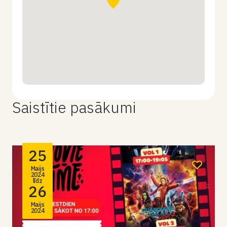
Saistītie pasākumi
25
Maijs
2024
līdz
26
Maijs
2024