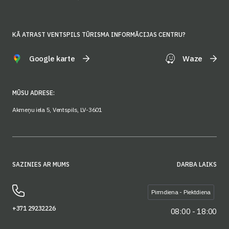
KĀ ATRAST VENTSPILS TŪRISMA INFORMĀCIJAS CENTRU?
Google karte
Waze
MŪSU ADRESE:
Akmeņu iela 5, Ventspils, LV-3601
SAZINIES AR MUMS
DARBA LAIKS
Pirmdiena - Piektdiena
+371 29232226
08:00 - 18:00