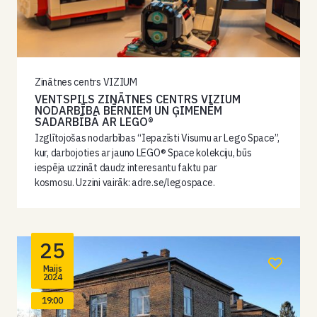
Zinātnes centrs VIZIUM
VENTSPILS ZINĀTNES CENTRS VIZIUM
NODARBĪBA BĒRNIEM UN ĢIMENĒM
SADARBĪBĀ AR LEGO®
Izglītojošas nodarbības “Iepazīsti Visumu ar Lego Space”,
kur, darbojoties ar jauno LEGO® Space kolekciju, būs
iespēja uzzināt daudz interesantu faktu par
kosmosu. Uzzini vairāk: adre.se/legospace.
25
Maijs
2024
19:00