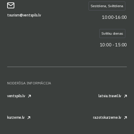
Sestdiena, Svētdiena
tourism@ventspils.lv
10:00-16:00
Svētku dienas
10:00 - 15:00
NODERĪGA INFORMĀCIJA
ventspils.lv
latvia.travel.lv
kurzeme.lv
razotskurzeme.lv