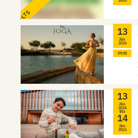
2026
ATCELTS
13
Jūn.
2026
09:00
13
Jūn.
2026
līdz
14
Jūn.
2026