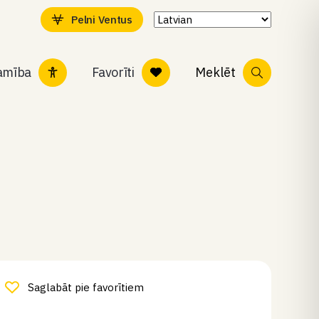
Pelni Ventus
tamība
Favorīti
Meklēt
Saglabāt pie favorītiem