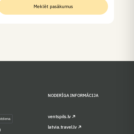
Meklēt pasākumus
S
NODERĪGA INFORMĀCIJA
ventspils.lv
ktdiena
latvia.travel.lv
0