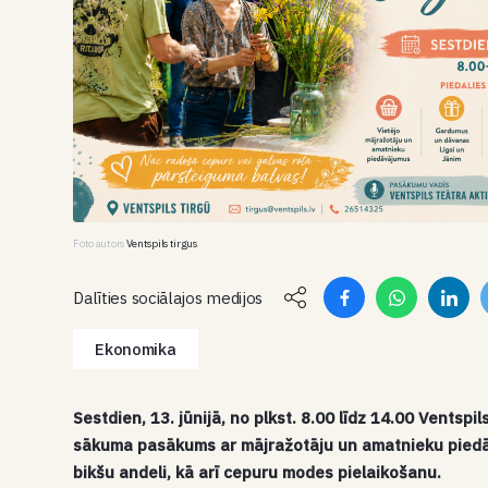
Foto autors
Ventspils tirgus
Dalīties sociālajos medijos
Ekonomika
Sestdien, 13. jūnijā, no plkst. 8.00 līdz 14.00 Ventspi
sākuma pasākums ar mājražotāju un amatnieku piedāv
bikšu andeli, kā arī cepuru modes pielaikošanu.