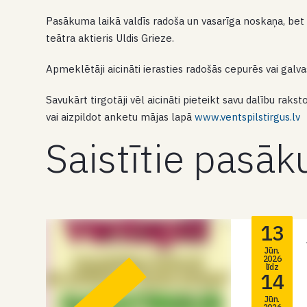
Pasākuma laikā valdīs radoša un vasarīga noskaņa, be
teātra aktieris Uldis Grieze.
Apmeklētāji aicināti ierasties radošās cepurēs vai galv
Savukārt tirgotāji vēl aicināti pieteikt savu dalību raks
vai aizpildot anketu mājas lapā
www.ventspilstirgus.lv
Saistītie pasā
13
Jūn.
2026
līdz
14
Jūn.