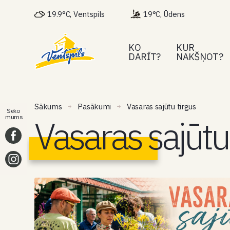
19.9°C, Ventspils
19°C, Ūdens
KO
KUR
DARĪT?
NAKŠŅOT?
Sākums
Pasākumi
Vasaras sajūtu tirgus
Seko
Vasaras sajūtu 
mums