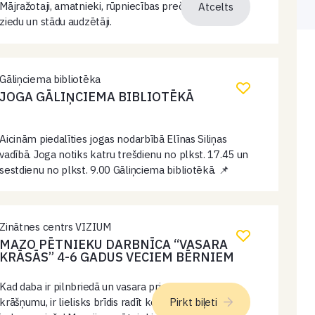
Mājražotaji, amatnieki, rūpniecības preču tirgotāji,
Atcelts
ziedu un stādu audzētāji.
Gāliņciema bibliotēka
JOGA GĀLIŅCIEMA BIBLIOTĒKĀ
Aicinām piedalīties jogas nodarbībā Elīnas Siliņas
vadībā. Joga notiks katru trešdienu no plkst. 17.45 un
sestdienu no plkst. 9.00 Gāliņciema bibliotēkā. 📌
Jogas nodarbības ir atvērtas ikvienam – gan
iesācējiem, gan tiem, kuri praktizē jau ilgāku…
Zinātnes centrs VIZIUM
MAZO PĒTNIEKU DARBNĪCA “VASARA
KRĀSĀS” 4-6 GADUS VECIEM BĒRNIEM
Kad daba ir pilnbriedā un vasara priecē ar savu
krāšņumu, ir lielisks brīdis radīt ko spilgtu un
Pirkt biļeti