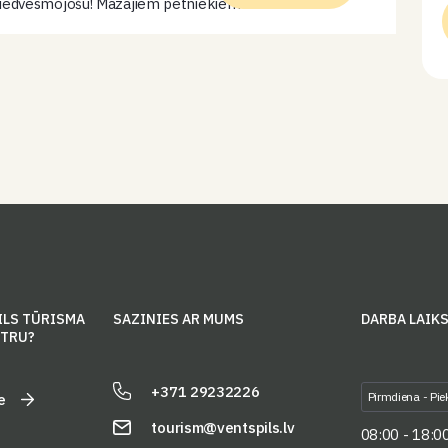
iedvesmojošu! Mazajiem pētniekiem būs
iespējaeksperimentēt, attīstot savu iztēli, krāsu izjūtu
un radošumu. Nodarbības laikā bērni iepazīs krāsu
daudzveidību…
ILS TŪRISMA
SAZINIES AR MUMS
DARBA LAIK
NTRU?
+371 29232226
Pirmdiena - Pie
e
tourism@ventspils.lv
08:00 - 18:0