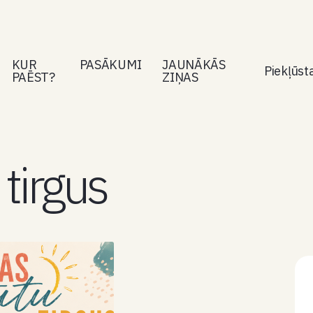
KUR
PASĀKUMI
JAUNĀKĀS
Piekļūs
PAĒST?
ZIŅAS
tirgus