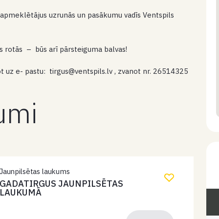
t apmeklētājus uzrunās un pasākumu vadīs Ventspils
as rotās – būs arī pārsteiguma balvas!
tot uz e- pastu: tirgus@ventspils.lv , zvanot nr. 26514325
kumi
Jaunpilsētas laukums
GADATIRGUS JAUNPILSĒTAS
LAUKUMĀ