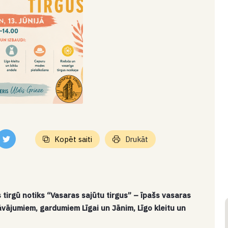
Kopēt saiti
Drukāt
ls tirgū notiks “Vasaras sajūtu tirgus” – īpašs vasaras
ājumiem, gardumiem Līgai un Jānim, Līgo kleitu un