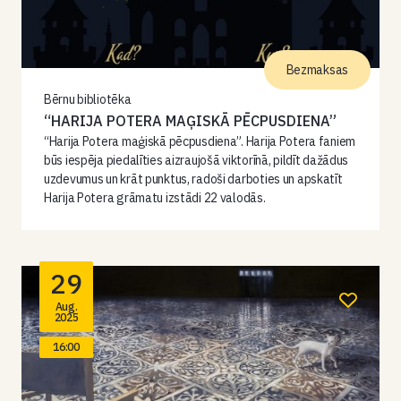
Bezmaksas
Bērnu bibliotēka
“HARIJA POTERA MAĢISKĀ PĒCPUSDIENA”
“Harija Potera maģiskā pēcpusdiena”. Harija Potera faniem
būs iespēja piedalīties aizraujošā viktorīnā, pildīt dažādus
uzdevumus un krāt punktus, radoši darboties un apskatīt
Harija Potera grāmatu izstādi 22 valodās.
29
Aug.
2025
16:00