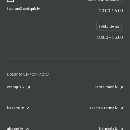
tourism@ventspils.lv
10:00-16:00
Svētku dienas
10:00 - 15:00
NODERĪGA INFORMĀCIJA
ventspils.lv
latvia.travel.lv
kurzeme.lv
razotskurzeme.lv
alta.net.lv
latturinfo.lv