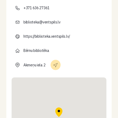
+371 636 27361
biblioteka@ventspils.lv
https://biblioteka.ventspils.lv/
Bērnu bibliotēka
Akmeņu iela 2