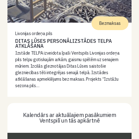
Bezmaksas
Livonijas ordeņa pils
DITAS LŪSES PERSONĀLIZSTĀDES TELPA
ATKLĀŠANA
Izstāde TELPA izveidota īpaši Ventspils Livonijas ordeņa
pils telpu gotiskajām arkām, gaismu spēlēm uz senajiem
mūriem. Izcilās gleznotājas Ditas Lūses saistošie
glezniecības tēli integrējas senajā telpā. Izstādes
atklāšanas apmeklējums bez maksas. Projekts “Izstāžu
sezona pils…
Kalendārs ar aktuālajiem pasākumiem
Ventspilī un tās apkārtnē