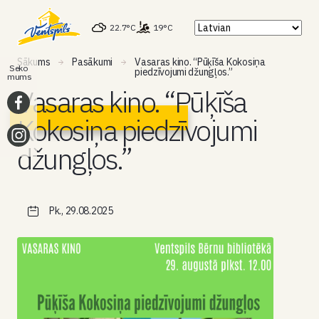
22.7°C
19°C
Sākums
Pasākumi
Vasaras kino. “Pūķīša Kokosiņa
Seko
piedzīvojumi džungļos.”
mums
Vasaras kino. “Pūķīša
Kokosiņa piedzīvojumi
džungļos.”
Pk., 29.08.2025