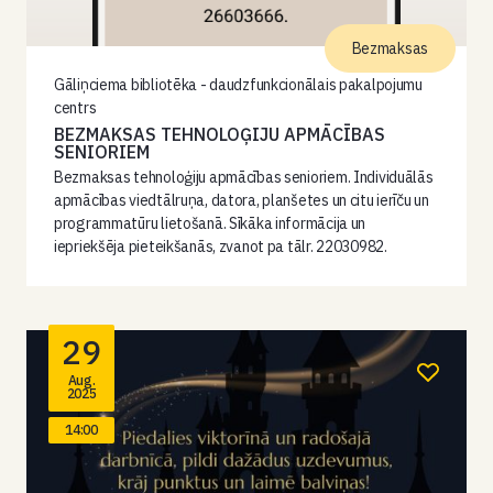
Bezmaksas
Gāliņciema bibliotēka - daudzfunkcionālais pakalpojumu
centrs
BEZMAKSAS TEHNOLOĢIJU APMĀCĪBAS
SENIORIEM
Bezmaksas tehnoloģiju apmācības senioriem. Individuālās
apmācības viedtālruņa, datora, planšetes un citu ierīču un
programmatūru lietošanā. Sīkāka informācija un
iepriekšēja pieteikšanās, zvanot pa tālr. 22030982.
29
Aug.
2025
14:00