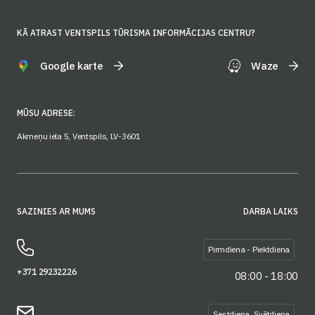
KĀ ATRAST VENTSPILS TŪRISMA INFORMĀCIJAS CENTRU?
Google karte
Waze
MŪSU ADRESE:
Akmeņu iela 5, Ventspils, LV-3601
SAZINIES AR MUMS
DARBA LAIKS
Pirmdiena - Piektdiena
+371 29232226
08:00 - 18:00
Sestdiena, Svētdiena