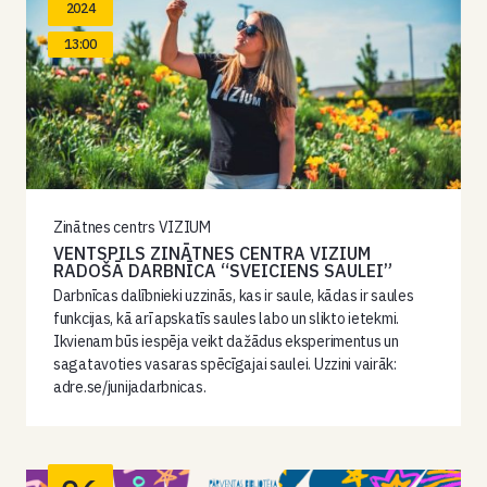
2024
13:00
Zinātnes centrs VIZIUM
VENTSPILS ZINĀTNES CENTRA VIZIUM
RADOŠĀ DARBNĪCA “SVEICIENS SAULEI”
Darbnīcas dalībnieki uzzinās, kas ir saule, kādas ir saules
funkcijas, kā arī apskatīs saules labo un slikto ietekmi.
Ikvienam būs iespēja veikt dažādus eksperimentus un
sagatavoties vasaras spēcīgajai saulei. Uzzini vairāk:
adre.se/junijadarbnicas.