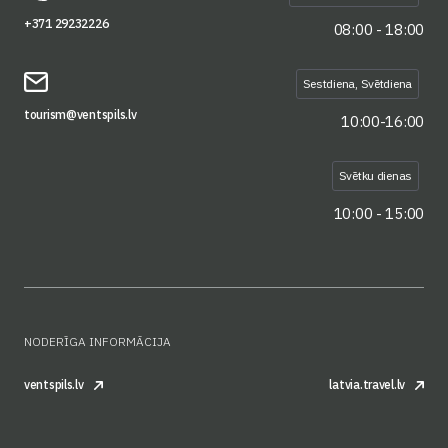
+371 29232226
08:00 - 18:00
Sestdiena, Svētdiena
tourism@ventspils.lv
10:00-16:00
Svētku dienas
10:00 - 15:00
NODERĪGA INFORMĀCIJA
ventspils.lv
latvia.travel.lv