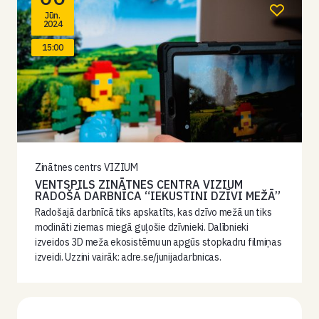
Jūn.
2024
15:00
Zinātnes centrs VIZIUM
VENTSPILS ZINĀTNES CENTRA VIZIUM
RADOŠĀ DARBNĪCA “IEKUSTINI DZĪVI MEŽĀ”
Radošajā darbnīcā tiks apskatīts, kas dzīvo mežā un tiks
modināti ziemas miegā guļošie dzīvnieki. Dalībnieki
izveidos 3D meža ekosistēmu un apgūs stopkadru filmiņas
izveidi. Uzzini vairāk: adre.se/junijadarbnicas.