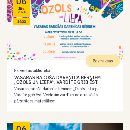
06
Jūn.
2024
14:00
Bezmaksas
Pārventas bibliotēka
VASARAS RADOŠĀ DARBNĪCA BĒRNIEM
„OZOLS UN LIEPA”. VARDĪTE GRIB ĒST
Vasaras radošā darbnīca bērniem „Ozols un Liepa”.
Vardīte grib ēst. Veidosim vardītes no otreizējās
pārstrādes materiāliem.
06