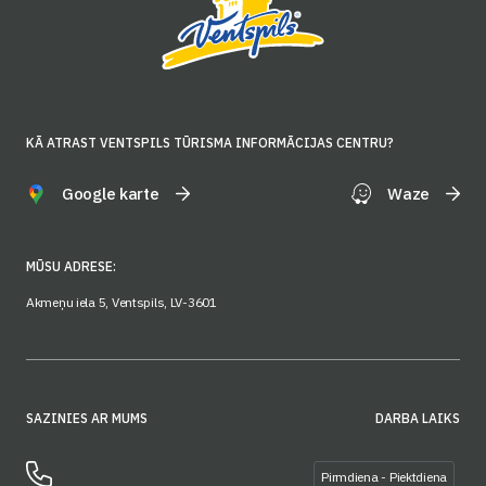
KĀ ATRAST VENTSPILS TŪRISMA INFORMĀCIJAS CENTRU?
Google karte
Waze
MŪSU ADRESE:
Akmeņu iela 5, Ventspils, LV-3601
SAZINIES AR MUMS
DARBA LAIKS
Pirmdiena - Piektdiena