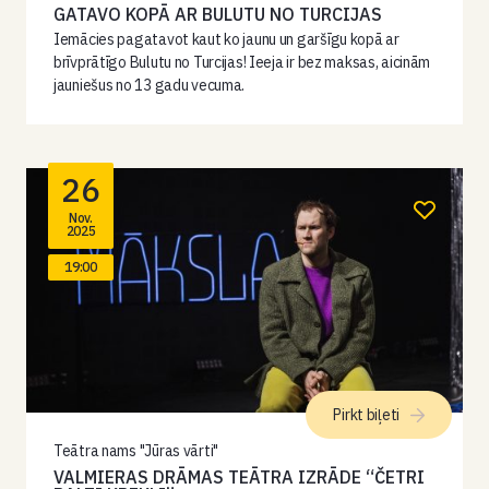
GATAVO KOPĀ AR BULUTU NO TURCIJAS
Iemācies pagatavot kaut ko jaunu un garšīgu kopā ar
brīvprātīgo Bulutu no Turcijas! Ieeja ir bez maksas, aicinām
jauniešus no 13 gadu vecuma.
26
Nov.
2025
19:00
Pirkt biļeti
Teātra nams "Jūras vārti"
VALMIERAS DRĀMAS TEĀTRA IZRĀDE “ČETRI