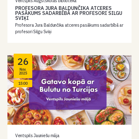
Ventspils Augstskolas bibliotēka
PROFESORA JURA BALDUNČIKA ATCERES
PASĀKUMS SADARBĪBĀ AR PROFESORI SILGU
SVIĶI
Profesora Jura Baldunčika atceres pasākums sadarbībā ar
profesori Silgu Sviķi
26
Nov.
2025
15:00
Ventspils Jauniešu māja