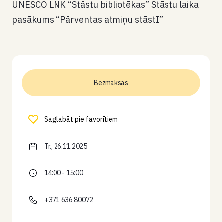
UNESCO LNK “Stāstu bibliotēkas” Stāstu laika
pasākums “Pārventas atmiņu stāstI”
Bezmaksas
Saglabāt pie favorītiem
Tr., 26.11.2025
14:00 - 15:00
+371 636 80072