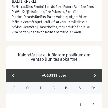
BALTI KREKLI”
Režisors: Jānis Znotiņš Lomās: Ieva Estere Barkāne, Inese
Pudža, Krišjānis Strods, Ilze Pukinska, Skaidrīte
Putniņa, Rihards Rudāks, Baiba Valante, Aigars Vilims
Māksla vienmēr bijusi konfliktā ar varu un mākslinieka
brīvībai vienmēr bijušas robežas, taču atšķirībā no laika,
kurā patrāpījies dzīvot, mainās bardzība, ar kādu…
Kalendārs ar aktuālajiem pasākumiem
Ventspilī un tās apkārtnē
AUGUSTS
2026
P.
O.
T.
C.
Pk.
S.
Sv.
1
2