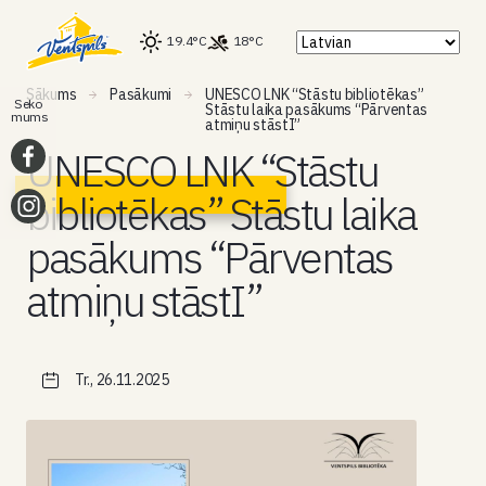
19.4°C
18°C
Sākums
Pasākumi
UNESCO LNK “Stāstu bibliotēkas”
Seko
Stāstu laika pasākums “Pārventas
mums
atmiņu stāstI”
UNESCO LNK “Stāstu
bibliotēkas” Stāstu laika
pasākums “Pārventas
atmiņu stāstI”
Tr., 26.11.2025