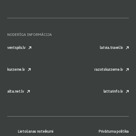
NODERĪGA INFORMĀCIJA
ventspils.lv
latvia.travel.lv
kurzeme.lv
razotskurzeme.lv
alta.net.lv
latturinfo.lv
Lietošanas noteikumi
Privātuma politika