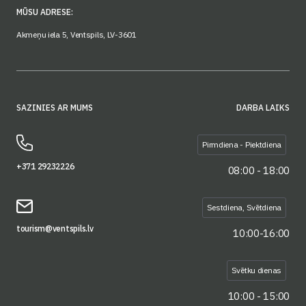
MŪSU ADRESE:
Akmeņu iela 5, Ventspils, LV-3601
SAZINIES AR MUMS
DARBA LAIKS
Pirmdiena - Piektdiena
+371 29232226
08:00 - 18:00
Sestdiena, Svētdiena
tourism@ventspils.lv
10:00-16:00
Svētku dienas
10:00 - 15:00