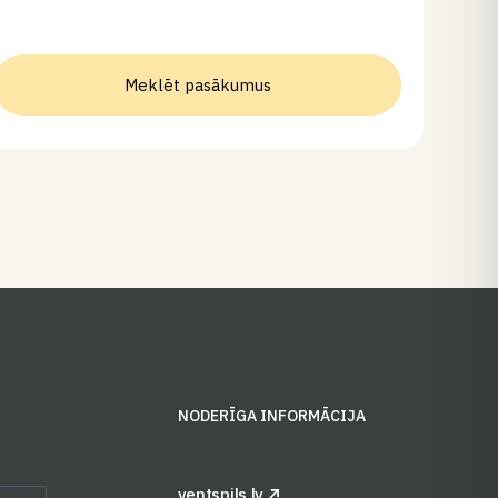
Meklēt pasākumus
S
NODERĪGA INFORMĀCIJA
ventspils.lv