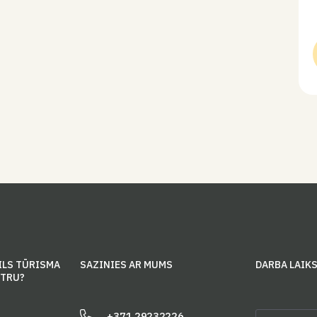
ILS TŪRISMA
SAZINIES AR MUMS
DARBA LAIK
NTRU?
+371 29232226