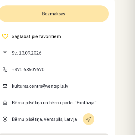
Bezmaksas
Saglabāt pie favorītiem
Sv., 13.09.2026
+371 63607670
kulturas.centrs@ventspils.lv
Bērnu pilsētiņa un bērnu parks "Fantāzija"
Bērnu pilsētiņa, Ventspils, Latvija