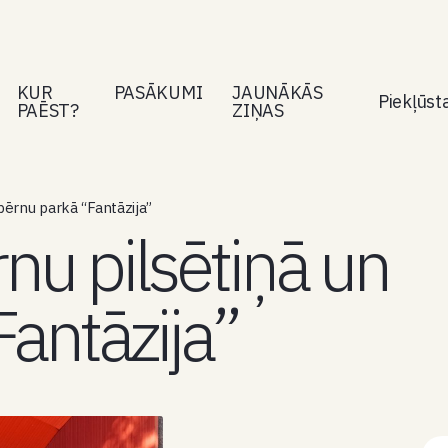
KUR
PASĀKUMI
JAUNĀKĀS
Piekļūs
PAĒST?
ZIŅAS
bērnu parkā “Fantāzija”
nu pilsētiņā un
antāzija”