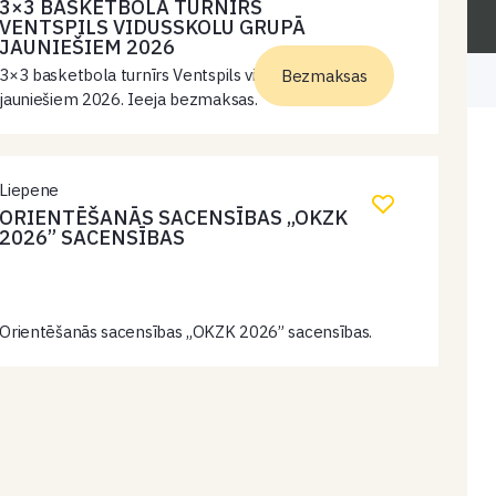
3×3 BASKETBOLA TURNĪRS
VENTSPILS VIDUSSKOLU GRUPĀ
JAUNIEŠIEM 2026
3×3 basketbola turnīrs Ventspils vidusskolu grupā
Bezmaksas
jauniešiem 2026. Ieeja bezmaksas.
Liepene
ORIENTĒŠANĀS SACENSĪBAS „OKZK
2026” SACENSĪBAS
Orientēšanās sacensības „OKZK 2026” sacensības.