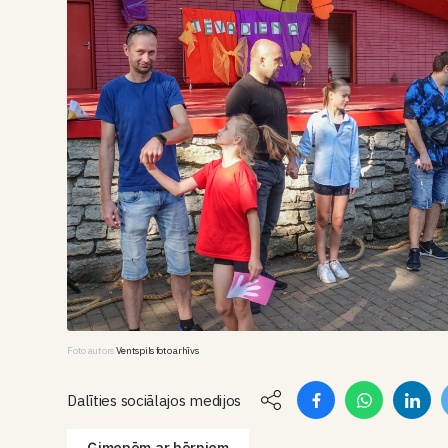
Foto autors
Ventspils foto arhīvs
Dalīties sociālajos medijos
Ģimenēm ar bērniem