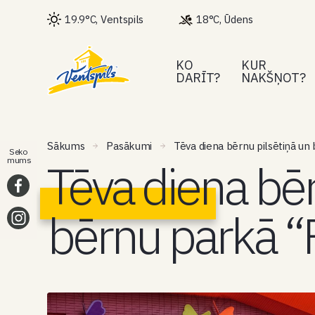
19.9°C, Ventspils
18°C, Ūdens
KO
KUR
DARĪT?
NAKŠŅOT?
Sākums
Pasākumi
Tēva diena bērnu pilsētiņā un 
Seko
Tēva diena bēr
mums
bērnu parkā “F