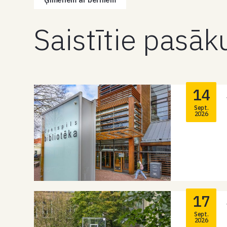
Saistītie pasā
14
Sept.
2026
17
Sept.
2026