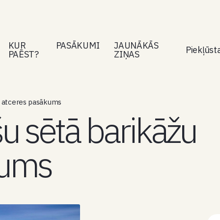
KUR
PASĀKUMI
JAUNĀKĀS
Piekļūs
PAĒST?
ZIŅAS
žu atceres pasākums
šu sētā barikāžu
kums