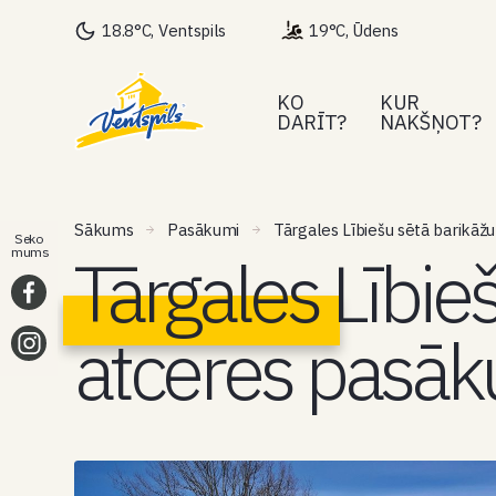
18.8°C, Ventspils
19°C, Ūdens
KO
KUR
DARĪT?
NAKŠŅOT?
Sākums
Pasākumi
Tārgales Lībiešu sētā barikā
Seko
Tārgales Lībie
mums
atceres pasā