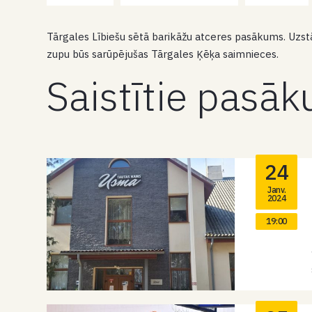
Tārgales Lībiešu sētā barikāžu atceres pasākums. Uzstā
zupu būs sarūpējušas Tārgales Ķēķa saimnieces.
Saistītie pasā
24
Janv.
2024
19:00