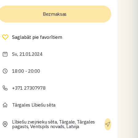
Bezmaksas
Saglabāt pie favorītiem
Sv., 21.01.2024
18:00 - 20:00
+371 27307978
Tārgales Lībiešu sēta
Lībiešu zvejnieku sēta, Tārgale, Tārgales
pagasts, Ventspils novads, Latvija