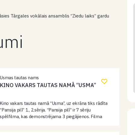
sies Tārgales vokālais ansamblis “Ziedu laiks” gardu
kumi
Usmas tautas nams
KINO VAKARS TAUTAS NAMĀ “USMA”
Kino vakars tautas namā “Usma”, uz ekrāna tiks rādīta
“Pansija pilī” 1., 2.sērija. “Pansija pilī” ir 7 sēriju
spēlfilma, kas demonstrējama 3 piegājienos. Filma
uzņemta pēc A.Eglīša populārā romāna motīviem.
Ieeja: 3 eiro