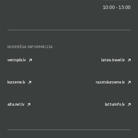
10:00 - 15:00
NODERĪGA INFORMĀCIJA
ventspils.lv
latvia.travel.lv
kurzeme.lv
razotskurzeme.lv
alta.net.lv
latturinfo.lv