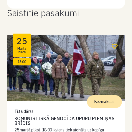
Saistītie pasākumi
25
Marts
2026
18:00
Bezmaksas
Tilta dārzs
KOMUNISTISKĀ GENOCĪDA UPURU PIEMIŅAS
BRĪDIS
25.martā plkst. 18.00 ikviens tiek aicināts uz kopīgu