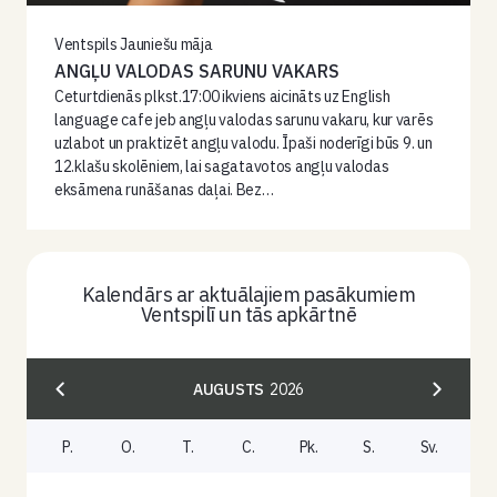
Ventspils Jauniešu māja
ANGĻU VALODAS SARUNU VAKARS
Ceturtdienās plkst.17:00 ikviens aicināts uz English
language cafe jeb angļu valodas sarunu vakaru, kur varēs
uzlabot un praktizēt angļu valodu. Īpaši noderīgi būs 9. un
12.klašu skolēniem, lai sagatavotos angļu valodas
eksāmena runāšanas daļai. Bez…
Kalendārs ar aktuālajiem pasākumiem
Ventspilī un tās apkārtnē
AUGUSTS
2026
P.
O.
T.
C.
Pk.
S.
Sv.