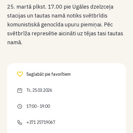
25. martā plkst. 17.00 pie Ugāles dzelzceļa
stacijas un tautas namā notiks svētbrīdis
komunistiskā genocīda upuru piemiņai. Pēc
svētbrīža represētie aicināti uz tējas tasi tautas
namā.
Saglabāt pie favorītiem
Tr., 25.03.2026
17:00 - 19:00
+371 25719067