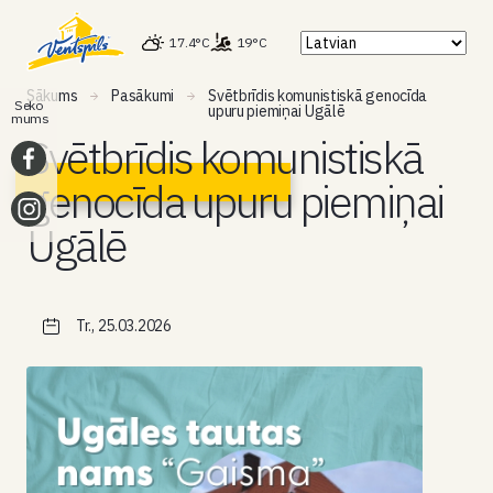
17.4°C
19°C
Sākums
Pasākumi
Svētbrīdis komunistiskā genocīda
Seko
upuru piemiņai Ugālē
mums
Svētbrīdis komunistiskā
genocīda upuru piemiņai
Ugālē
Tr., 25.03.2026