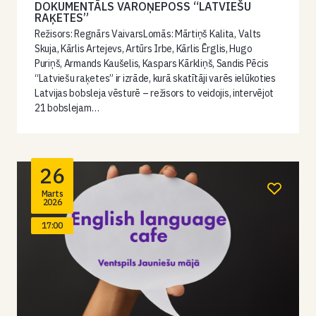
DOKUMENTĀLS VAROŅEPOSS “LATVIEŠU
RAĶETES”
Režisors: Regnārs VaivarsLomās: Mārtiņš Kalita, Valts
Skuja, Kārlis Artejevs, Artūrs Irbe, Kārlis Ērglis, Hugo
Puriņš, Armands Kaušelis, Kaspars Kārkliņš, Sandis Pēcis
“Latviešu raķetes” ir izrāde, kurā skatītāji varēs ielūkoties
Latvijas bobsleja vēsturē – režisors to veidojis, intervējot
21 bobslejam…
26
Marts
2026
17:00