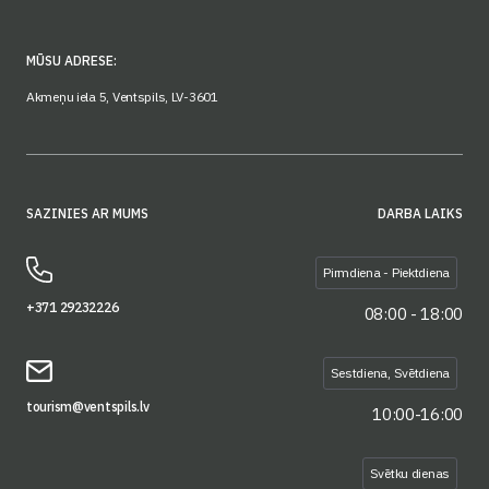
MŪSU ADRESE:
Akmeņu iela 5, Ventspils, LV-3601
SAZINIES AR MUMS
DARBA LAIKS
Pirmdiena - Piektdiena
+371 29232226
08:00 - 18:00
Sestdiena, Svētdiena
tourism@ventspils.lv
10:00-16:00
Svētku dienas