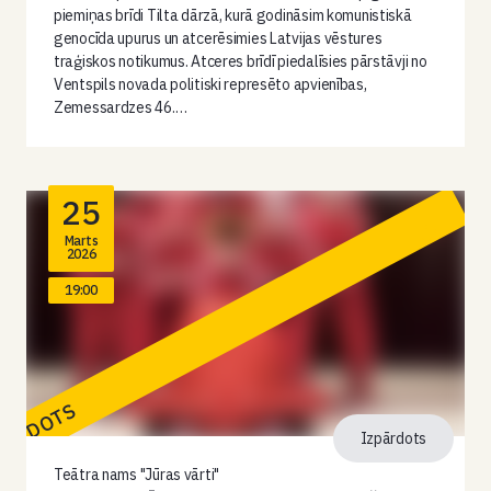
piemiņas brīdi Tilta dārzā, kurā godināsim komunistiskā
genocīda upurus un atcerēsimies Latvijas vēstures
traģiskos notikumus. Atceres brīdī piedalīsies pārstāvji no
Ventspils novada politiski represēto apvienības,
Zemessardzes 46.…
25
Marts
2026
19:00
PĀRDOTS
Izpārdots
Teātra nams "Jūras vārti"