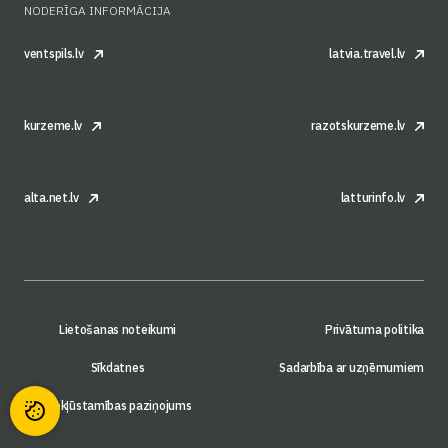
NODERĪGA INFORMĀCIJA
ventspils.lv
latvia.travel.lv
kurzeme.lv
razotskurzeme.lv
alta.net.lv
latturinfo.lv
Lietošanas noteikumi
Privātuma politika
Sīkdatnes
Sadarbība ar uzņēmumiem
Piekļūstamības paziņojums