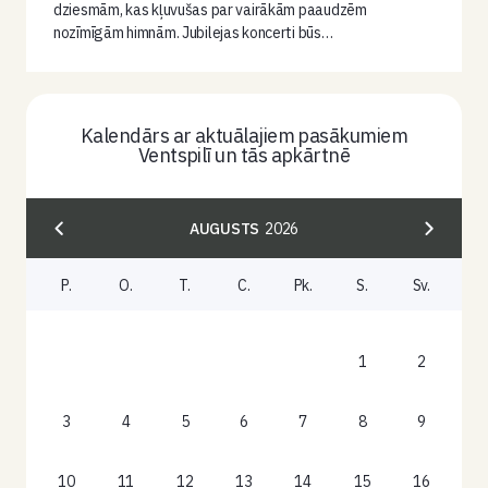
dziesmām, kas kļuvušas par vairākām paaudzēm
nozīmīgām himnām. Jubilejas koncerti būs…
Kalendārs ar aktuālajiem pasākumiem
Ventspilī un tās apkārtnē
AUGUSTS
2026
P.
O.
T.
C.
Pk.
S.
Sv.
1
2
3
4
5
6
7
8
9
10
11
12
13
14
15
16