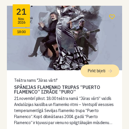
21
Nov.
2026
18:00
Pirkt biļeti
Teātra nams "Jūras vārti"
SPĀNIJAS FLAMENKO TRUPAS “PUERTO
FLAMENCO” IZRĀDE “PURO”
21.novembrī plkst. 18.00 teātra namā “Jūras vārti” valdīs
Andalūzijas kaislība un flamenko ritmi – Ventspilī viesosies
temperamentīgā Seviljas flamenko trupa “Puerto
Flamenco”. Kopš dibināšanas 2004. gadā “Puerto
Flamenco” ir kļuvusi par vienu no spilgtākajām mūsdienu…