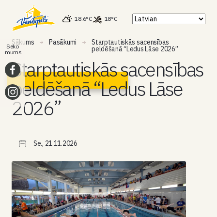
18.6°C
18°C
Sākums
Pasākumi
Starptautiskās sacensības
Seko
peldēšanā “Ledus Lāse 2026”
mums
Starptautiskās sacensības
peldēšanā “Ledus Lāse
2026”
Se., 21.11.2026