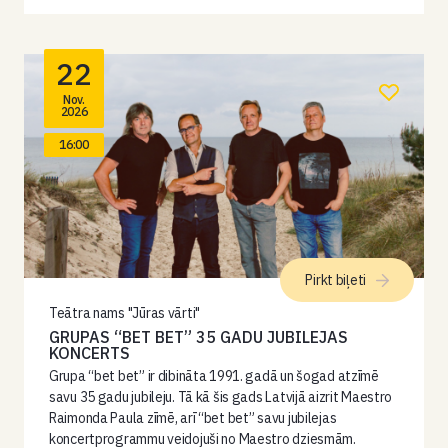
22
Nov.
2026
16:00
Pirkt biļeti
Teātra nams "Jūras vārti"
GRUPAS “BET BET” 35 GADU JUBILEJAS
KONCERTS
Grupa “bet bet” ir dibināta 1991. gadā un šogad atzīmē
savu 35 gadu jubileju. Tā kā šis gads Latvijā aizrit Maestro
Raimonda Paula zīmē, arī “bet bet” savu jubilejas
koncertprogrammu veidojuši no Maestro dziesmām.