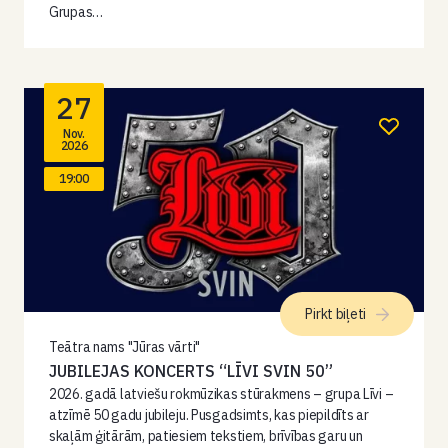
Grupas…
27
Nov.
2026
19:00
Pirkt biļeti
Teātra nams "Jūras vārti"
JUBILEJAS KONCERTS “LĪVI SVIN 50”
2026. gadā latviešu rokmūzikas stūrakmens – grupa Līvi –
atzīmē 50 gadu jubileju. Pusgadsimts, kas piepildīts ar
skaļām ģitārām, patiesiem tekstiem, brīvības garu un