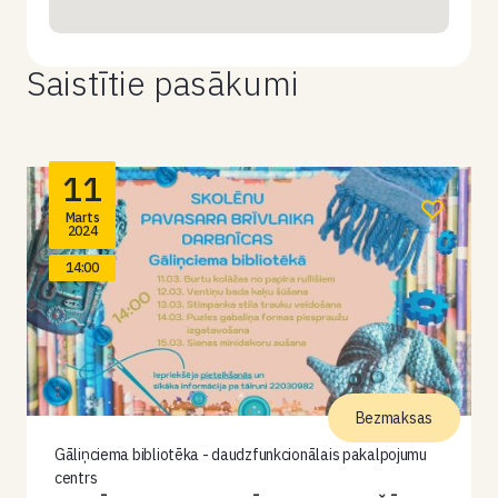
Saistītie pasākumi
11
Marts
2024
14:00
Bezmaksas
Gāliņciema bibliotēka - daudzfunkcionālais pakalpojumu
centrs