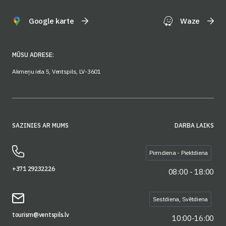
Google karte
Waze
MŪSU ADRESE:
Akmeņu iela 5, Ventspils, LV-3601
SAZINIES AR MUMS
DARBA LAIKS
Pirmdiena - Piektdiena
+371 29232226
08:00 - 18:00
Sestdiena, Svētdiena
tourism@ventspils.lv
10:00-16:00