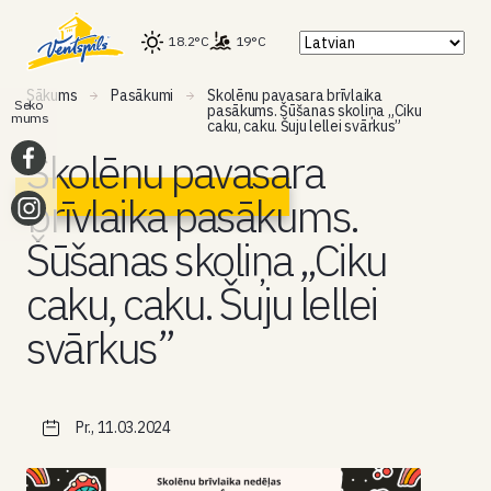
18.2°C
19°C
Sākums
Pasākumi
Skolēnu pavasara brīvlaika
Seko
pasākums. Šūšanas skoliņa „Ciku
mums
caku, caku. Šuju lellei svārkus”
Skolēnu pavasara
brīvlaika pasākums.
Šūšanas skoliņa „Ciku
caku, caku. Šuju lellei
svārkus”
Pr., 11.03.2024