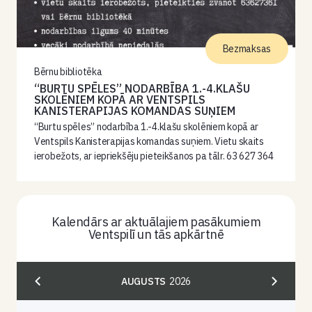
Bezmaksas
Bērnu bibliotēka
“BURTU SPĒLES” NODARBĪBA 1.-4.KLAŠU
SKOLĒNIEM KOPĀ AR VENTSPILS
KANISTERAPIJAS KOMANDAS SUŅIEM
“Burtu spēles” nodarbība 1.-4.klašu skolēniem kopā ar
Ventspils Kanisterapijas komandas suņiem. Vietu skaits
ierobežots, ar iepriekšēju pieteikšanos pa tālr. 63 627 364
Kalendārs ar aktuālajiem pasākumiem
Ventspilī un tās apkārtnē
AUGUSTS
2026