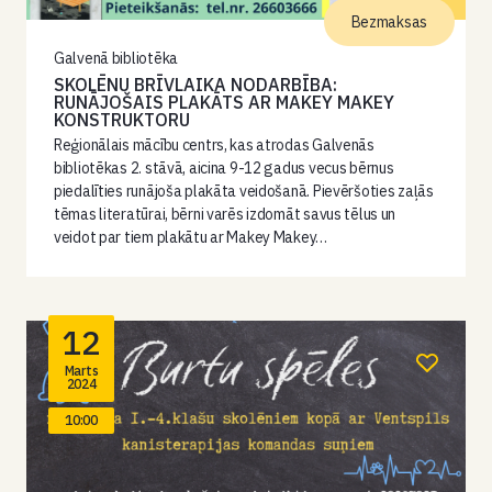
Bezmaksas
Galvenā bibliotēka
SKOLĒNU BRĪVLAIKA NODARBĪBA:
RUNĀJOŠAIS PLAKĀTS AR MAKEY MAKEY
KONSTRUKTORU
Reģionālais mācību centrs, kas atrodas Galvenās
bibliotēkas 2. stāvā, aicina 9-12 gadus vecus bērnus
piedalīties runājoša plakāta veidošanā. Pievēršoties zaļās
tēmas literatūrai, bērni varēs izdomāt savus tēlus un
veidot par tiem plakātu ar Makey Makey…
12
Marts
2024
10:00