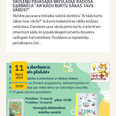
SKOLĒNU PAVASARA BRĪVLAIKA RADOŠĀ
DARBNĪCA “AR KĀDU BURTU SĀKAS TAVS
VĀRDS?”
Skolēnu pavasara brīvlaika radošā darbnīca “Ar kādu burtu
sākas tavs vārds?”: krāsotu makulatūras rullīšu kolāžas
veidošana. Darināsim sava vārda pirmo burtu, trafaretam
izmantojot kādu no populārākajiem latviešu dizaineru
radītajiem burtveidoliem. Pasākums ar iepriekšēju
pieteikšanos (tel.…
11
Marts
2024
15:00