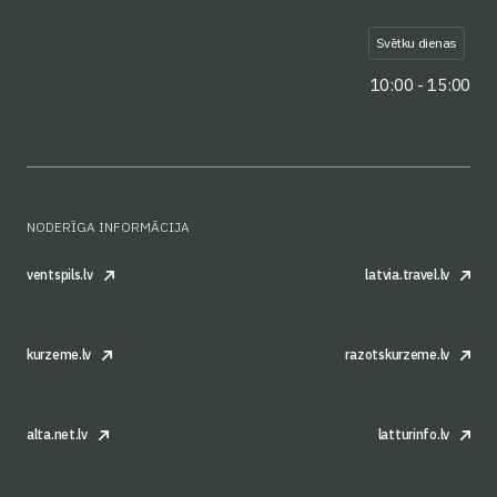
Svētku dienas
10:00 - 15:00
NODERĪGA INFORMĀCIJA
ventspils.lv
latvia.travel.lv
kurzeme.lv
razotskurzeme.lv
alta.net.lv
latturinfo.lv