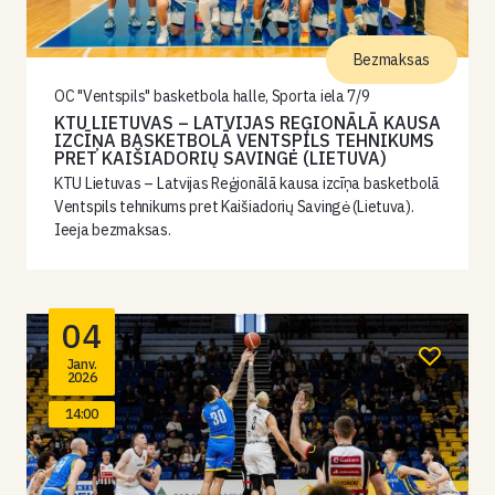
Bezmaksas
OC "Ventspils" basketbola halle, Sporta iela 7/9
KTU LIETUVAS – LATVIJAS REĢIONĀLĀ KAUSA
IZCĪŅA BASKETBOLĀ VENTSPILS TEHNIKUMS
PRET KAIŠIADORIŲ SAVINGĖ (LIETUVA)
KTU Lietuvas – Latvijas Reģionālā kausa izcīņa basketbolā
Ventspils tehnikums pret Kaišiadorių Savingė (Lietuva).
Ieeja bezmaksas.
04
Janv.
2026
14:00