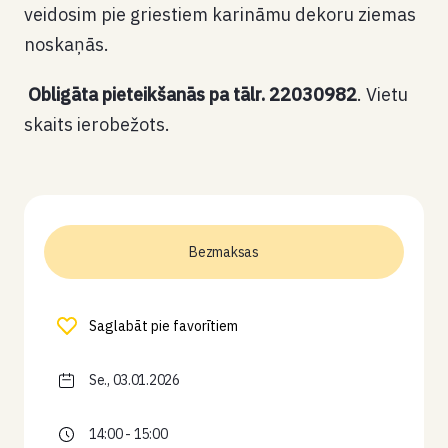
veidosim pie griestiem karināmu dekoru ziemas
noskaņās.
Obligāta pieteikšanās pa tālr. 22030982
. Vietu
skaits ierobežots.
Bezmaksas
Saglabāt pie favorītiem
Se., 03.01.2026
14:00 - 15:00