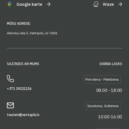
Google karte
Waze
MŪSU ADRESE:
Akmeņu iela 5, Ventspils, LV-3601
SAZINIES AR MUMS
DARBA LAIKS
Pirmdiena - Piektdiena
+371 29232226
08:00 - 18:00
Sestdiena, Svētdiena
tourism@ventspils.lv
10:00-16:00