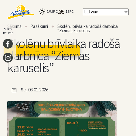
19.8°C
18°C
Sākums
Pasākumi
Skolēnu brīvlaika radošā darbnīca
Seko
“Ziemas karuselis”
mums
Skolēnu brīvlaika radošā
darbnīca “Ziemas
karuselis”
Se., 03.01.2026