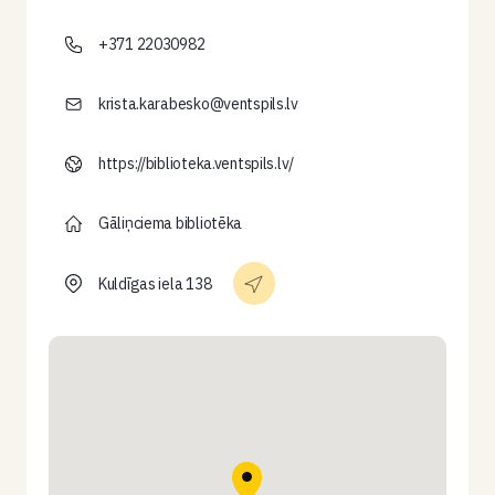
+371 22030982
krista.karabesko@ventspils.lv
https://biblioteka.ventspils.lv/
Gāliņciema bibliotēka
Kuldīgas iela 138