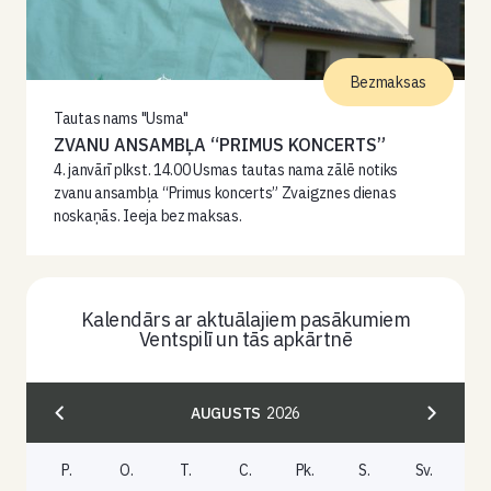
Bezmaksas
Tautas nams "Usma"
ZVANU ANSAMBĻA “PRIMUS KONCERTS”
4. janvārī plkst. 14.00 Usmas tautas nama zālē notiks
zvanu ansambļa “Primus koncerts” Zvaigznes dienas
noskaņās. Ieeja bez maksas.
Kalendārs ar aktuālajiem pasākumiem
Ventspilī un tās apkārtnē
AUGUSTS
2026
P.
O.
T.
C.
Pk.
S.
Sv.