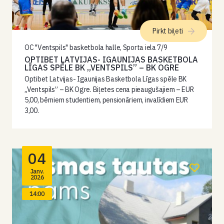
Pirkt biļeti
OC "Ventspils" basketbola halle, Sporta iela 7/9
OPTIBET LATVIJAS- IGAUNIJAS BASKETBOLA
LĪGAS SPĒLE BK „VENTSPILS” – BK OGRE
Optibet Latvijas- Igaunijas Basketbola Līgas spēle BK
„Ventspils” – BK Ogre. Biļetes cena pieaugušajiem – EUR
5,00, bērniem studentiem, pensionāriem, invalīdiem EUR
3,00.
04
Janv.
2026
14:00