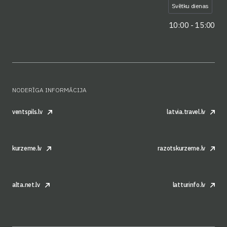
Svētku dienas
10:00 - 15:00
NODERĪGA INFORMĀCIJA
ventspils.lv
latvia.travel.lv
kurzeme.lv
razotskurzeme.lv
alta.net.lv
latturinfo.lv