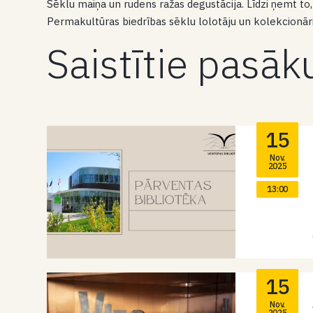
Sēklu maiņa un rudens ražas degustācija. Līdzi ņemt to
Permakultūras biedrības sēklu lolotāju un kolekcionāri
Saistītie pasā
15
Nov.
2025
13:00
15
Nov.
2025