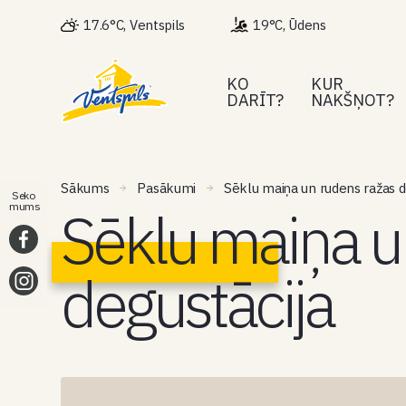
17.6°C, Ventspils
19°C, Ūdens
KO
KUR
DARĪT?
NAKŠŅOT?
Sākums
Pasākumi
Sēklu maiņa un rudens ražas d
Seko
Sēklu maiņa u
mums
degustācija