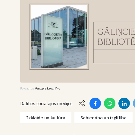
Foto autors
Ventspils foto arhīvs
Dalīties sociālajos medijos
Izklaide un kultūra
Sabiedrība un izglītība