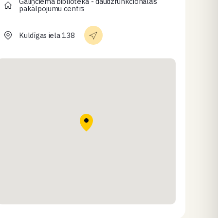
Gāliņciema bibliotēka - daudzfunkcionālais
pakalpojumu centrs
Kuldīgas iela 138