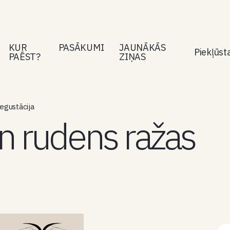
KUR
PASĀKUMI
JAUNĀKĀS
Piekļūs
PAĒST?
ZIŅAS
egustācija
n rudens ražas