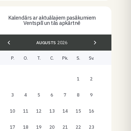
Kalendārs ar aktuālajiem pasākumiem
Ventspilī un tās apkārtnē
AUGUSTS
2026
P.
O.
T.
C.
Pk.
S.
Sv.
1
2
3
4
5
6
7
8
9
10
11
12
13
14
15
16
17
18
19
20
21
22
23