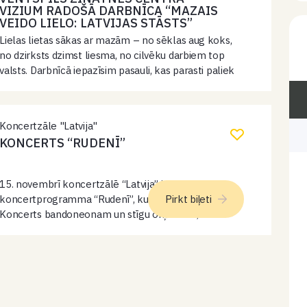
VIZIUM RADOŠĀ DARBNĪCA “MAZAIS
VEIDO LIELO: LATVIJAS STĀSTS”
Lielas lietas sākas ar mazām – no sēklas aug koks,
no dzirksts dzimst liesma, no cilvēku darbiem top
valsts. Darbnīcā iepazīsim pasauli, kas parasti paliek
apslēpta, un atklāsim, kā sīkas detaļas veido lielas
struktūras. Tā…
Koncertzāle "Latvija"
KONCERTS “RUDENĪ”
15. novembrī koncertzālē “Latvija” izskanēs
koncertprogramma “Rudenī”, kurā Roberto di Marino
Pirkt biļeti
Koncerts bandoneonam un stīgu orķestrim, kā arī
latviešu komponistu kora mūzikas harmoniskais
skanējums klausītājiem uzburs rudenīgas
mēnesnīcas pielietu skaņu ainavu. Roberto di Marino
Bandoneona koncerta pasaules pirmatskaņojums
notika 2013. gadā…