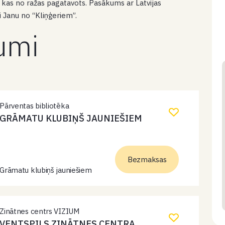
, kas no ražas pagatavots. Pasākums ar Latvijas
 Janu no “Kliņģeriem”.
kumi
Pārventas bibliotēka
GRĀMATU KLUBIŅŠ JAUNIEŠIEM
Bezmaksas
Grāmatu klubiņš jauniešiem
Zinātnes centrs VIZIUM
VENTSPILS ZINĀTNES CENTRA