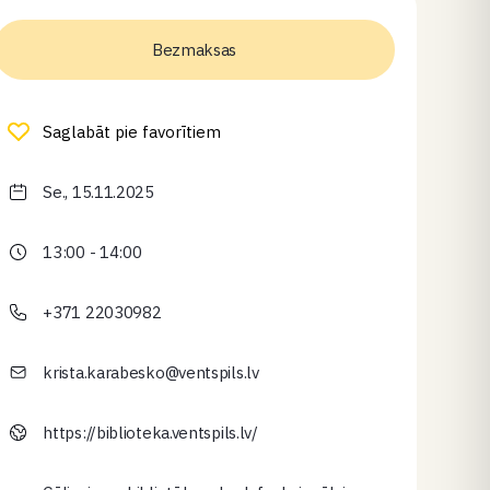
Bezmaksas
Saglabāt pie favorītiem
Se., 15.11.2025
13:00 - 14:00
+371 22030982
krista.karabesko@ventspils.lv
https://biblioteka.ventspils.lv/