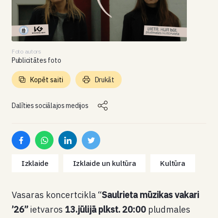
Foto autors
Publicitātes foto
Kopēt saiti
Drukāt
Dalīties sociālajos medijos
Izklaide
Izklaide un kultūra
Kultūra
Vasaras koncertcikla “
Saulrieta mūzikas vakari
’26”
ietvaros
13.jūlijā plkst. 20:00
pludmales