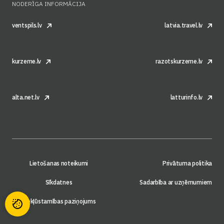
NODERĪGA INFORMĀCIJA
ventspils.lv
latvia.travel.lv
kurzeme.lv
razotskurzeme.lv
alta.net.lv
latturinfo.lv
Lietošanas noteikumi
Privātuma politika
Sīkdatnes
Sadarbība ar uzņēmumiem
Piekļūstamības paziņojums