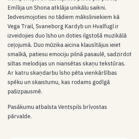
Emīlija un Shona atklāja unikālu saikni.
Iedvesmojoties no tādiem māksliniekiem kā
Vega Trail, Svaneborg Kardyb un Hvalfugl ir
izveidojies duo īsho un doties ilgstošā muzikālā
ceļojumā. Duo mūzika aicina klausītājus ieiet
smalkā, patiesu emociju pilnā pasaulē, sadzirdot
siltas melodijas un niansētas skaņu tekstūras.
Ar katru skaņdarbu īsho pēta vienkāršības
spēku un skaistumu, kas rodams godīgā
pašizpausmē.
Pasākumu atbalsta Ventspils brīvostas
pārvalde.