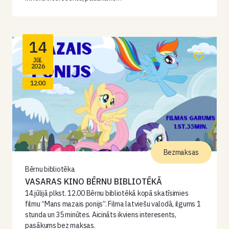
14
Jūl.
2026
12:00
Bezmaksas
Bērnu bibliotēka
VASARAS KINO BĒRNU BIBLIOTĒKĀ
14.jūlijā plkst. 12.00 Bērnu bibliotēkā kopā skatīsimies
filmu “Mans mazais ponijs”. Filma latviešu valodā, ilgums 1
stunda un 35 minūtes. Aicināts ikviens interesents,
pasākums bez maksas.