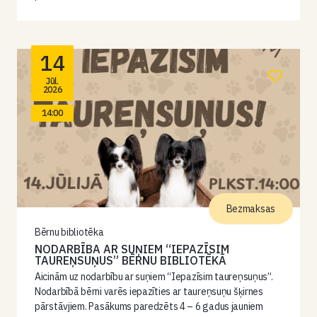
14
Jūl.
2026
14:00
Bezmaksas
Bērnu bibliotēka
NODARBĪBA AR SUŅIEM “IEPAZĪSIM
TAUREŅSUŅUS” BĒRNU BIBLIOTĒKĀ
Aicinām uz nodarbību ar suņiem “Iepazīsim taureņsuņus”.
Nodarbībā bērni varēs iepazīties ar taureņsuņu šķirnes
pārstāvjiem. Pasākums paredzēts 4 – 6 gadus jauniem