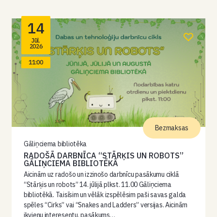
14
Jūl.
2026
11:00
Bezmaksas
Gāliņciema bibliotēka
RADOŠĀ DARBNĪCA “STĀRĶIS UN ROBOTS”
GĀLIŅCIEMA BIBLIOTĒKĀ
Aicinām uz radošo un izzinošo darbnīcu pasākumu ciklā
“Stārķis un robots” 14. jūlijā plkst. 11.00 Gāliņciema
bibliotēkā. Taisīsim un vēlāk izspēlēsim paši savas galda
spēles “Cirks” vai “Snakes and Ladders” versijas. Aicinām
ikvienu interesentu, pasākums…