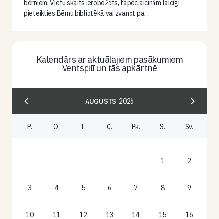
bērniem. Vietu skaits ierobežots, tāpēc aicinām laicīgi
pieteikties Bērnu bibliotēkā vai zvanot pa…
Kalendārs ar aktuālajiem pasākumiem
Ventspilī un tās apkārtnē
AUGUSTS
2026
P.
O.
T.
C.
Pk.
S.
Sv.
1
2
3
4
5
6
7
8
9
10
11
12
13
14
15
16