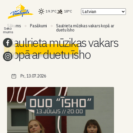
19.3°C
18°C
Sākums
Pasākumi
Saulrieta mūzikas vakars kopā ar
Seko
duetu īsho
mums
Saulrieta mūzikas vakars
kopā ar duetu īsho
Pr., 13.07.2026