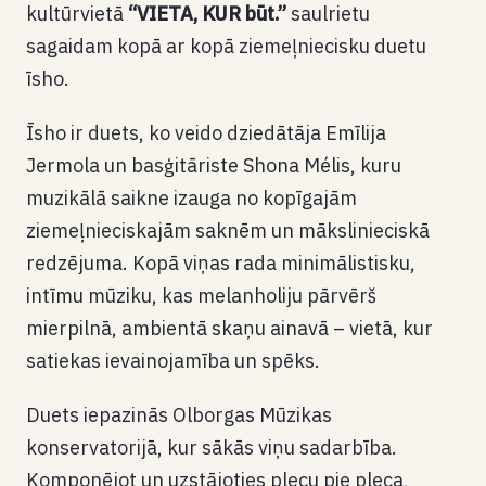
kultūrvietā
“VIETA, KUR būt.”
saulrietu
sagaidam kopā ar kopā ziemeļniecisku duetu
īsho.
Īsho ir duets, ko veido dziedātāja Emīlija
Jermola un basģitāriste Shona Mélis, kuru
muzikālā saikne izauga no kopīgajām
ziemeļnieciskajām saknēm un mākslinieciskā
redzējuma. Kopā viņas rada minimālistisku,
intīmu mūziku, kas melanholiju pārvērš
mierpilnā, ambientā skaņu ainavā – vietā, kur
satiekas ievainojamība un spēks.
Duets iepazinās Olborgas Mūzikas
konservatorijā, kur sākās viņu sadarbība.
Komponējot un uzstājoties plecu pie pleca,