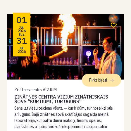
01
Jūl.
2026
līdz
31
Jūl.
2026
Pirkt biļeti
Zinātnes centrs VIZIUM
ZINĀTNES CENTRA VIZIUM ZINĀTNISKAIS
ŠOVS “KUR DŪMI, TUR UGUNS”
Sens latviešu teiciens vēsta — kur ir dūmi, tur noteikti būs
arī uguns. Šajā zinātnes šovā skatītājus sagaida melnā
laboratorija, kur baltu dūmu mākoņi, liesmu spēles,
dzirksteles un pārsteidzoši eksperimenti soli pa solim