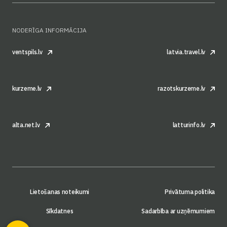
NODERĪGA INFORMĀCIJA
ventspils.lv
latvia.travel.lv
kurzeme.lv
razotskurzeme.lv
alta.net.lv
latturinfo.lv
Lietošanas noteikumi
Privātuma politika
Sīkdatnes
Sadarbība ar uzņēmumiem