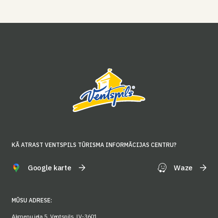
KĀ ATRAST VENTSPILS TŪRISMA INFORMĀCIJAS CENTRU?
Google karte
Waze
MŪSU ADRESE:
Akmeņu iela 5, Ventspils, LV-3601