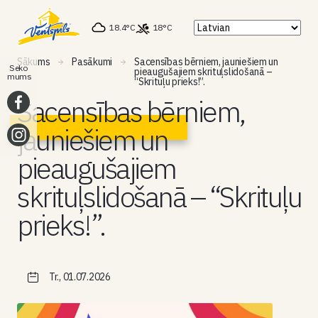
18.4°C
18°C
Sākums
Pasākumi
Sacensības bērniem, jauniešiem un
Seko
pieaugušajiem skrituļslidošanā –
mums
“Skrituļu prieks!”.
Sacensības bērniem,
jauniešiem un
pieaugušajiem
skrituļslidošanā – “Skrituļu
prieks!”.
Tr., 01.07.2026