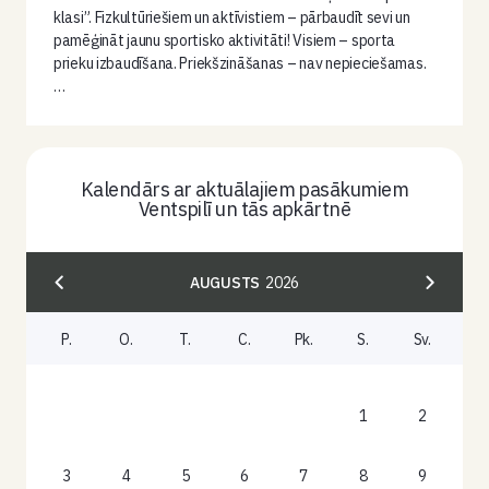
klasi”. Fizkultūriešiem un aktīvistiem – pārbaudīt sevi un
pamēģināt jaunu sportisko aktivitāti! Visiem – sporta
prieku izbaudīšana. Priekšzināšanas – nav nepieciešamas.
…
Kalendārs ar aktuālajiem pasākumiem
Ventspilī un tās apkārtnē
AUGUSTS
2026
P.
O.
T.
C.
Pk.
S.
Sv.
1
2
3
4
5
6
7
8
9