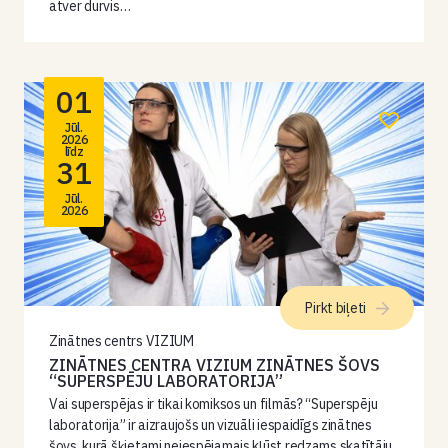
atver durvis…
01
Jūl.
2026
līdz
31
Jūl.
2026
Pirkt biļeti
Zinātnes centrs VIZIUM
ZINĀTNES CENTRA VIZIUM ZINĀTNES ŠOVS
“SUPERSPĒJU LABORATORIJA”
Vai superspējas ir tikai komiksos un filmās? “Superspēju
laboratorija” ir aizraujošs un vizuāli iespaidīgs zinātnes
šovs, kurā šķietami neiespējamais kļūst redzams skatītāju