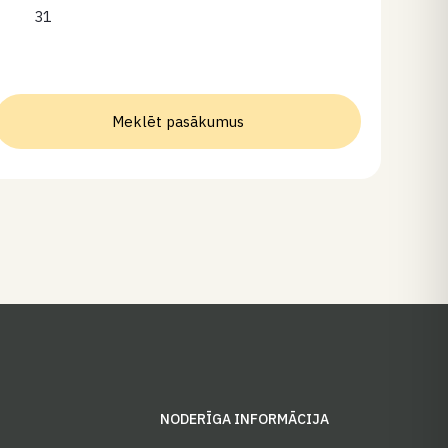
31
Meklēt pasākumus
S
NODERĪGA INFORMĀCIJA