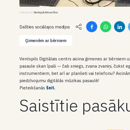
Foto autors
Ventspils foto arhīvs
Dalīties sociālajos medijos
Ģimenēm ar bērniem
Ventspils Digitālais centrs aicina ģimenes ar bērniem 
pasaule skan īpaši — čab sniegs, zvana zvaniņi, čukst egl
instrumentiem, bet arī ar planšeti vai telefonu? Aicinā
piedzīvojumu digitālās mūzikas pasaulē!
Pieteikšanās
šeit.
Saistītie pasā