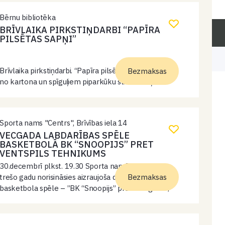
Bērnu bibliotēka
BRĪVLAIKA PIRKSTIŅDARBI “PAPĪRA
PILSĒTAS SAPŅI”
Brīvlaika pirkstiņdarbi. “Papīra pilsētas sapņi” veidosim
Bezmaksas
no kartona un spīguļiem piparkūku stila namiņu.
Sporta nams "Centrs", Brīvības iela 14
VECGADA LABDARĪBAS SPĒLE
BASKETBOLĀ BK “SNOOPIJS” PRET
VENTSPILS TEHNIKUMS
30.decembrī plkst. 19.30 Sporta namā “Centrs” jau
trešo gadu norisināsies aizraujoša draudzības
Bezmaksas
basketbola spēle – ”BK “Snoopijs” pret draugiem”,
un šogad draugu sastāvu veidos jaunā Ventspils
Tehnikuma komanda. Šis būs ne tikai sportisks, bet
arī…