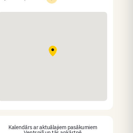
Kalendārs ar aktuālajiem pasākumiem
Ventspilī un tās apkārtnē