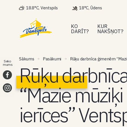
18.8°C, Ventspils
18°C, Ūdens
KO
KUR
DARĪT?
NAKŠŅOT?
Sākums
Pasākumi
Rūķu darbnīca ģimenēm “Mazie 
Seko
Rūķu darbnīc
mums
“Mazie mūziķi
ierīces” Ventsp