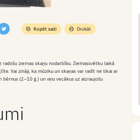
Kopēt saiti
Drukāt
uz radošu ziemas skaņu nodarbību. Ziemassvētku laikā
īte. Vai zināji, ka mūziku un skaņas var radīt ne tikai ar
m bērnus (2–10 g.) un viņu vecākus uz aizraujošu
kumi