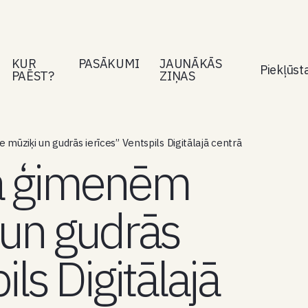
KUR
PASĀKUMI
JAUNĀKĀS
Piekļūs
PAĒST?
ZIŅAS
mūziķi un gudrās ierīces” Ventspils Digitālajā centrā
a ģimenēm
 un gudrās
ils Digitālajā