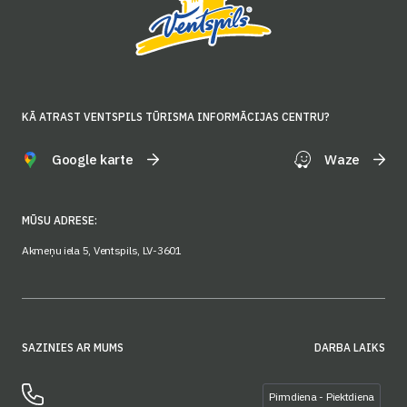
KĀ ATRAST VENTSPILS TŪRISMA INFORMĀCIJAS CENTRU?
Google karte
Waze
MŪSU ADRESE:
Akmeņu iela 5, Ventspils, LV-3601
SAZINIES AR MUMS
DARBA LAIKS
Pirmdiena - Piektdiena