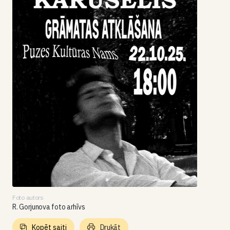
Foto autors
R. Gorjunova foto arhīvs
Kopēt saiti
Drukāt