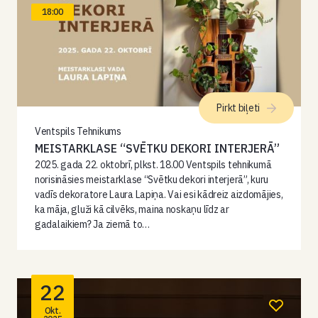
18:00
Pirkt biļeti
Ventspils Tehnikums
MEISTARKLASE “SVĒTKU DEKORI INTERJERĀ”
2025. gada 22. oktobrī, plkst. 18.00 Ventspils tehnikumā
norisināsies meistarklase “Svētku dekori interjerā”, kuru
vadīs dekoratore Laura Lapiņa. Vai esi kādreiz aizdomājies,
ka māja, gluži kā cilvēks, maina noskaņu līdz ar
gadalaikiem? Ja ziemā to…
22
Okt.