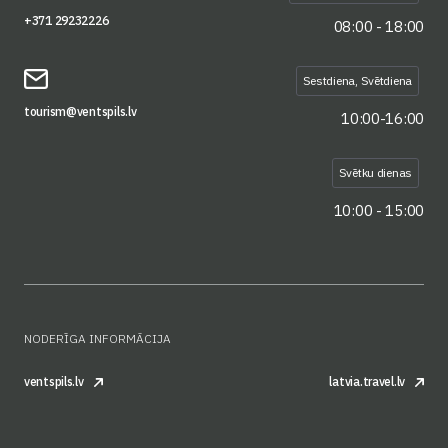
+371 29232226
08:00 - 18:00
Sestdiena, Svētdiena
tourism@ventspils.lv
10:00-16:00
Svētku dienas
10:00 - 15:00
NODERĪGA INFORMĀCIJA
ventspils.lv
latvia.travel.lv