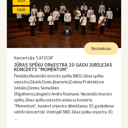
2025
19:00
Bezmaksas
Koncertzāle "LATVIJA"
JŪRAS SPĒKU ORĶESTRA 20 GADU JUBILEJAS
KONCERTS “MOMENTUM”
Piedalās:Nacionālo bruņoto spēku (NBS) Jūras spēku
orķestris,Dāvids Donis (klarnete),Evilena Proktektore
(vokāls),Deniss Seimuškins
(flīgelhorns),diriģents Andris Rasmanis. Nacionālo bruņoto
spēku Jūras spēku orķestris aicina uz koncertu
“Momentum”, turpinot orķestra dibināšanas 30. gadadienai
veltīto koncerttūri. Ventspilī NBS Jūras spēku orķestra 30.
…