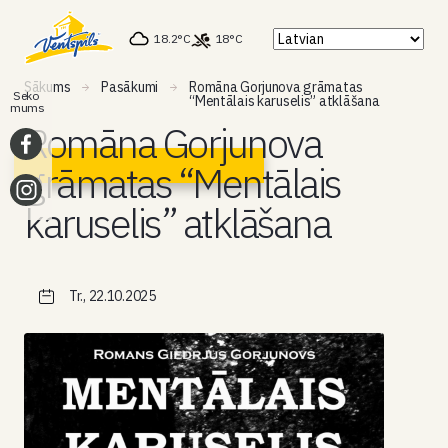
18.2°C
18°C
Sākums
Pasākumi
Romāna Gorjunova grāmatas
Seko
“Mentālais karuselis” atklāšana
mums
Romāna Gorjunova
grāmatas “Mentālais
karuselis” atklāšana
Tr., 22.10.2025