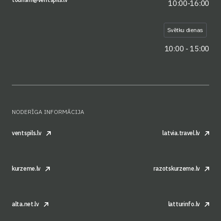
10:00-16:00
Svētku dienas
10:00 - 15:00
NODERĪGA INFORMĀCIJA
ventspils.lv
latvia.travel.lv
kurzeme.lv
razotskurzeme.lv
alta.net.lv
latturinfo.lv