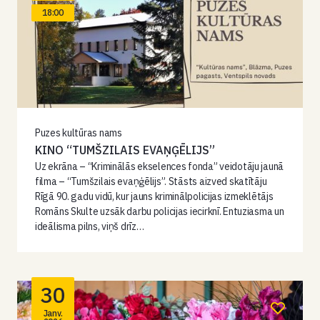
18:00
Puzes kultūras nams
KINO “TUMŠZILAIS EVAŅĢĒLIJS”
Uz ekrāna – “Kriminālās ekselences fonda” veidotāju jaunā
filma – “Tumšzilais evaņģēlijs”. Stāsts aizved skatītāju
Rīgā 90. gadu vidū, kur jauns kriminālpolicijas izmeklētājs
Romāns Skulte uzsāk darbu policijas iecirknī. Entuziasma un
ideālisma pilns, viņš drīz…
30
Janv.