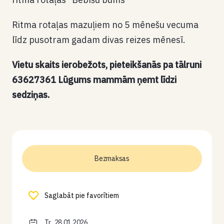
Ritma rotaļas mazuļiem no 5 mēnešu vecuma
līdz pusotram gadam divas reizes mēnesī.
Vietu skaits ierobežots, pieteikšanās pa tālruni
63627361 Lūgums mammām ņemt līdzi
sedziņas.
Bezmaksas
Saglabāt pie favorītiem
Tr., 28.01.2026