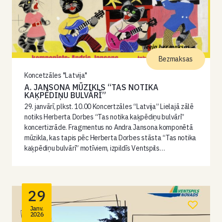
Bezmaksas
Koncetzāles "Latvija"
A. JANSONA MŪZIKLS “TAS NOTIKA
KAĶPĒDIŅU BULVĀRĪ”
29. janvārī, plkst. 10.00 Koncertzāles “Latvija” Lielajā zālē
notiks Herberta Dorbes “Tas notika kaķpēdiņu bulvārī”
koncertizrāde. Fragmentus no Andra Jansona komponētā
mūzikla, kas tapis pēc Herberta Dorbes stāsta “Tas notika
kaķpēdiņu bulvārī” motīviem, izpildīs Ventspils…
29
Janv.
2026