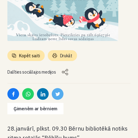
Kopēt saiti
Drukāt
Dalīties sociālajos medijos
Ģimenēm ar bērniem
28.janvārī, plkst. 09.30 Bērnu bibliotēkā notiks
ritma rotaļās “Bēbīšu bums”