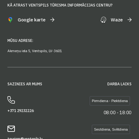
KĀ ATRAST VENTSPILS TŪRISMA INFORMĀCIJAS CENTRU?
Google karte
Waze
MŪSU ADRESE:
Akmeņu iela 5, Ventspils, LV-3601
SAZINIES AR MUMS
DARBA LAIKS
Pirmdiena - Piektdiena
+371 29232226
08:00 - 18:00
Sestdiena, Svētdiena
tourism@ventspils.lv