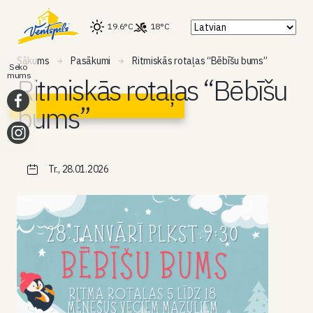
19.6°C
18°C
Sākums
Pasākumi
Ritmiskās rotaļas “Bēbīšu bums”
Seko
mums
Ritmiskās rotaļas “Bēbīšu
bums”
Tr., 28.01.2026