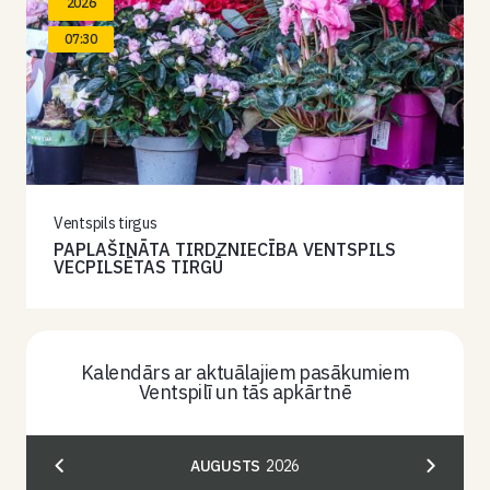
2026
07:30
Ventspils tirgus
PAPLAŠINĀTA TIRDZNIECĪBA VENTSPILS
VECPILSĒTAS TIRGŪ
Kalendārs ar aktuālajiem pasākumiem
Ventspilī un tās apkārtnē
AUGUSTS
2026