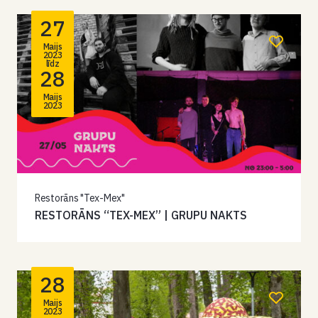
27
Maijs
2023
līdz
28
Maijs
2023
Restorāns "Tex-Mex"
RESTORĀNS “TEX-MEX” | GRUPU NAKTS
28
Maijs
2023