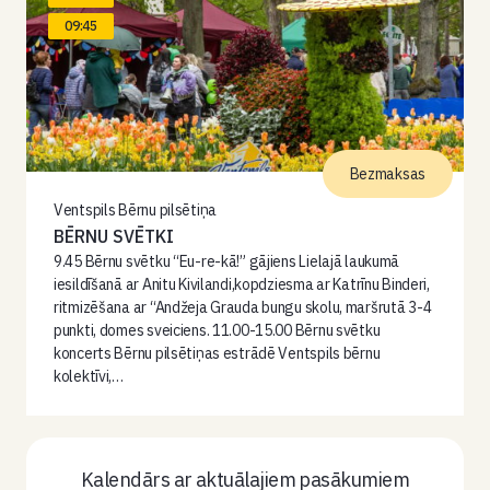
09:45
Bezmaksas
Ventspils Bērnu pilsētiņa
BĒRNU SVĒTKI
9.45 Bērnu svētku “Eu-re-kā!” gājiens Lielajā laukumā
iesildīšanā ar Anitu Kivilandi,kopdziesma ar Katrīnu Binderi,
ritmizēšana ar “Andžeja Grauda bungu skolu, maršrutā 3-4
punkti, domes sveiciens. 11.00-15.00 Bērnu svētku
koncerts Bērnu pilsētiņas estrādē Ventspils bērnu
kolektīvi,…
Kalendārs ar aktuālajiem pasākumiem