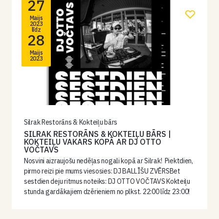
27
Maijs
2023
līdz
28
Maijs
2023
Silrak Restorāns & Kokteiļu bārs
SILRAK RESTORĀNS & KOKTEIĻU BĀRS |
KOKTEIĻU VAKARS KOPĀ AR DJ OTTO
VOČTAVS
Nosvini aizraujošu nedēļas nogali kopā ar Silrak! Piektdien,
pirmo reizi pie mums viesosies: DJ BALLĪŠU ZVĒRSBet
sestdien deju ritmus noteiks: DJ OTTO VOČTAVS Kokteiļu
stunda gardākajiem dzērieniem no plkst. 22:00 līdz 23:00!