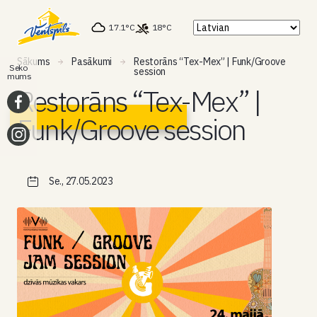
17.1°C
18°C
Sākums
Pasākumi
Restorāns “Tex-Mex” | Funk/Groove
Seko
session
mums
Restorāns “Tex-Mex” |
Funk/Groove session
Se., 27.05.2023