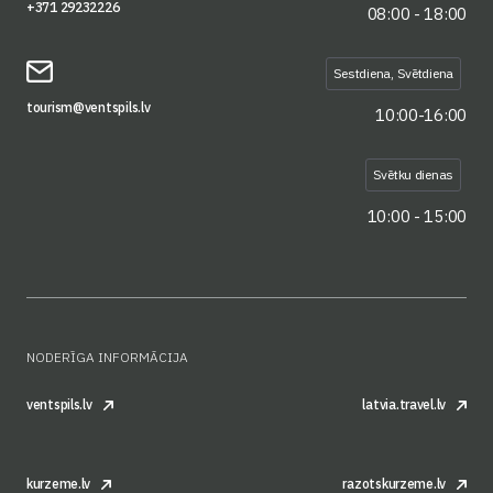
+371 29232226
08:00 - 18:00
Sestdiena, Svētdiena
tourism@ventspils.lv
10:00-16:00
Svētku dienas
10:00 - 15:00
NODERĪGA INFORMĀCIJA
ventspils.lv
latvia.travel.lv
kurzeme.lv
razotskurzeme.lv