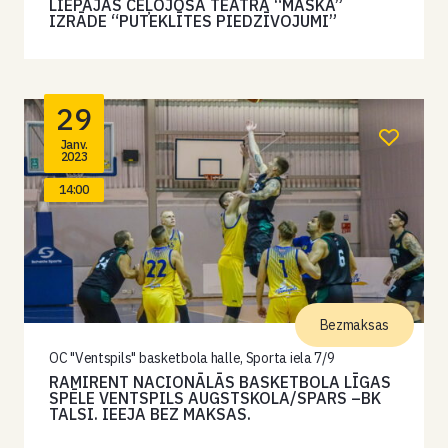
LIEPĀJAS CEĻOJOŠĀ TEĀTRA “MASKA”
IZRĀDE “PUTEKLĪTES PIEDZĪVOJUMI”
29
Janv.
2023
14:00
Bezmaksas
OC "Ventspils" basketbola halle, Sporta iela 7/9
RAMIRENT NACIONĀLĀS BASKETBOLA LĪGAS
SPĒLE VENTSPILS AUGSTSKOLA/SPARS –BK
TALSI. IEEJA BEZ MAKSAS.