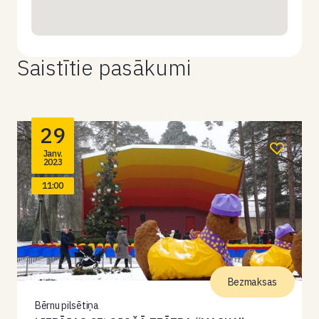
Saistītie pasākumi
29
Janv.
2023
11:00
Bezmaksas
Bērnu pilsētiņa