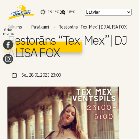
19.1°C
18°C
Sākums
Pasākumi
Restorāns “Tex-Mex”| DJ ALISA FOX
Seko
mums
Restorāns “Tex-Mex”| DJ
ALISA FOX
Se., 28.01.2023 23:00