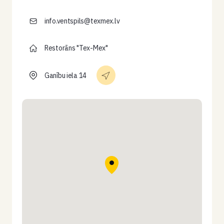
info.ventspils@texmex.lv
Restorāns "Tex-Mex"
Ganību iela 14