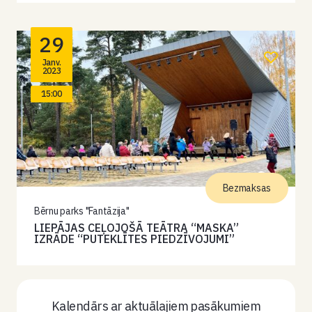
29
Janv.
2023
15:00
Bezmaksas
Bērnu parks "Fantāzija"
LIEPĀJAS CEĻOJOŠĀ TEĀTRA “MASKA”
IZRĀDE “PUTEKLĪTES PIEDZĪVOJUMI”
Kalendārs ar aktuālajiem pasākumiem