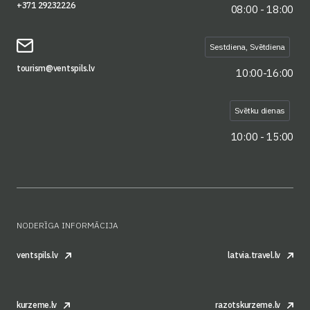
+371 29232226
08:00 - 18:00
Sestdiena, Svētdiena
tourism@ventspils.lv
10:00-16:00
Svētku dienas
10:00 - 15:00
NODERĪGA INFORMĀCIJA
ventspils.lv
latvia.travel.lv
kurzeme.lv
razotskurzeme.lv