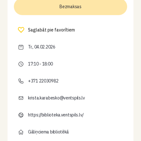
Bezmaksas
Saglabāt pie favorītiem
Tr., 04.02.2026
17:10 - 18:00
+371 22030982
krista.karabesko@ventspils.lv
https://biblioteka.ventspils.lv/
Gāliņciema bibliotēkā