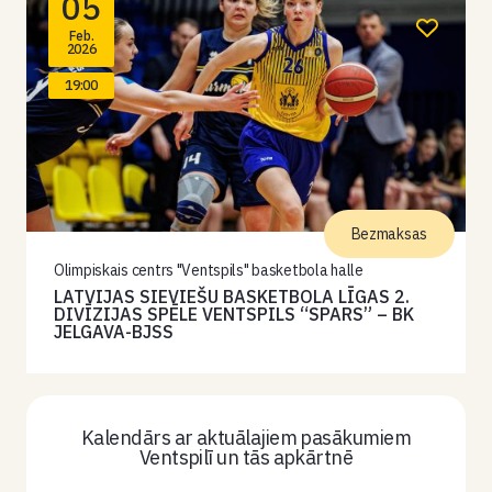
05
Feb.
2026
19:00
Bezmaksas
Olimpiskais centrs "Ventspils" basketbola halle
LATVIJAS SIEVIEŠU BASKETBOLA LĪGAS 2.
DIVĪZIJAS SPĒLE VENTSPILS “SPARS” – BK
JELGAVA-BJSS
Kalendārs ar aktuālajiem pasākumiem
Ventspilī un tās apkārtnē