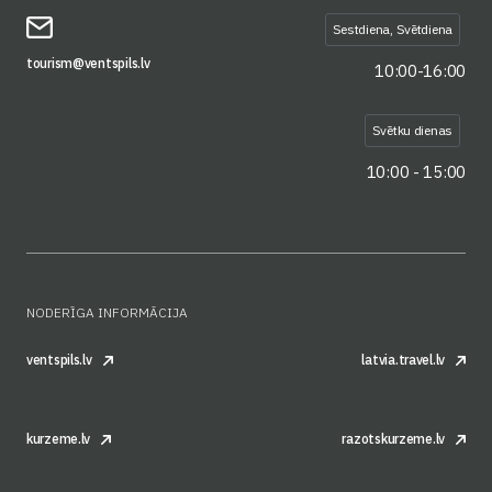
Sestdiena, Svētdiena
tourism@ventspils.lv
10:00-16:00
Svētku dienas
10:00 - 15:00
NODERĪGA INFORMĀCIJA
ventspils.lv
latvia.travel.lv
kurzeme.lv
razotskurzeme.lv