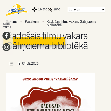
19.8°C
18°C
Sākums
Pasākumi
Radošais filmu vakars Gāliņciema
Seko
bibliotēkā
mums
Radošais filmu vakars
Gāliņciema bibliotēkā
Tr., 04.02.2026