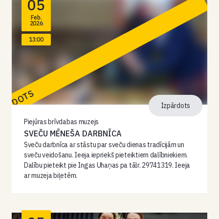
05
Feb.
2026
13:00
PĀRDOTS
Izpārdots
Piejūras brīvdabas muzejs
SVEČU MĒNEŠA DARBNĪCA
Sveču darbnīca ar stāstu par sveču dienas tradīcijām un
sveču veidošanu. Ieeja iepriekš pieteiktiem dalībniekiem.
Dalību pieteikt pie Ingas Uhaņas pa tālr. 29741319. Ieeja
ar muzeja biļetēm.