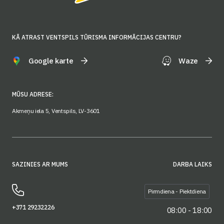
KĀ ATRAST VENTSPILS TŪRISMA INFORMĀCIJAS CENTRU?
Google karte
Waze
MŪSU ADRESE:
Akmeņu iela 5, Ventspils, LV-3601
SAZINIES AR MUMS
DARBA LAIKS
Pirmdiena - Piektdiena
+371 29232226
08:00 - 18:00