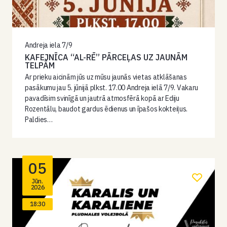
Andreja iela 7/9
KAFEJNĪCA “AL-RĒ” PĀRCEĻAS UZ JAUNĀM
TELPĀM
Ar prieku aicinām jūs uz mūsu jaunās vietas atklāšanas
pasākumu jau 5. jūnijā plkst. 17.00 Andreja ielā 7/9. Vakaru
pavadīsim svinīgā un jautrā atmosfērā kopā ar Ediju
Rozentālu, baudot gardus ēdienus un īpašos kokteiļus.
Paldies…
05
Jūn.
2026
18:30