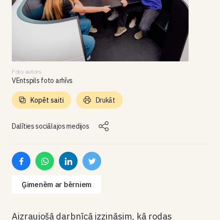
Foto autors
VEntspils foto arhīvs
Kopēt saiti
Drukāt
Dalīties sociālajos medijos
Ģimenēm ar bērniem
Aizraujošā darbnīcā izzināsim, kā rodas