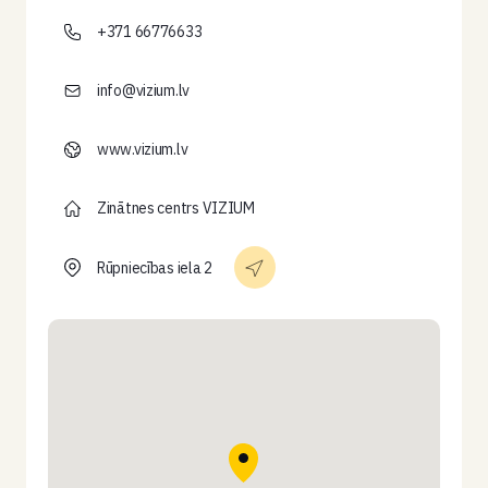
+371 66776633
info@vizium.lv
www.vizium.lv
Zinātnes centrs VIZIUM
Rūpniecības iela 2