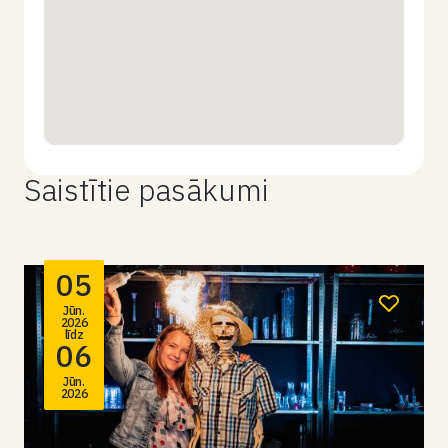
Saistītie pasākumi
05
Jūn.
2026
līdz
06
Jūn.
2026