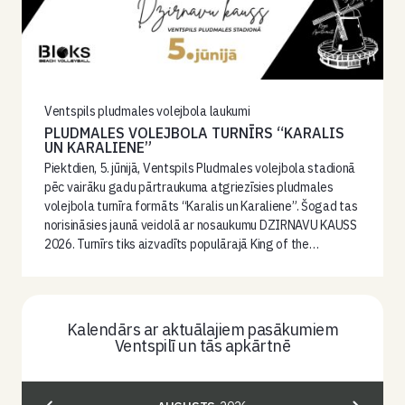
Ventspils pludmales volejbola laukumi
PLUDMALES VOLEJBOLA TURNĪRS “KARALIS
UN KARALIENE”
Piektdien, 5. jūnijā, Ventspils Pludmales volejbola stadionā
pēc vairāku gadu pārtraukuma atgriezīsies pludmales
volejbola turnīra formāts “Karalis un Karaliene”. Šogad tas
norisināsies jaunā veidolā ar nosaukumu DZIRNAVU KAUSS
2026. Turnīrs tiks aizvadīts populārajā King of the…
Kalendārs ar aktuālajiem pasākumiem
Ventspilī un tās apkārtnē