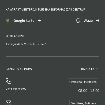
KĀ ATRAST VENTSPILS TŪRISMA INFORMĀCIJAS CENTRU?
Google karte
Waze
MŪSU ADRESE:
Akmeņu iela 5, Ventspils, LV-3601
SAZINIES AR MUMS
DARBA LAIKS
Pirmdiena - Piektdiena
+371 29232226
08:00 - 18:00
Sestdiena, Svētdiena