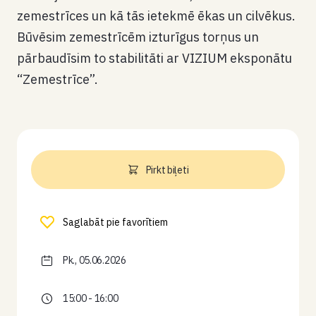
zemestrīces un kā tās ietekmē ēkas un cilvēkus.
Būvēsim zemestrīcēm izturīgus torņus un
pārbaudīsim to stabilitāti ar VIZIUM eksponātu
“Zemestrīce”.
Pirkt biļeti
Saglabāt pie favorītiem
Pk., 05.06.2026
15:00 - 16:00