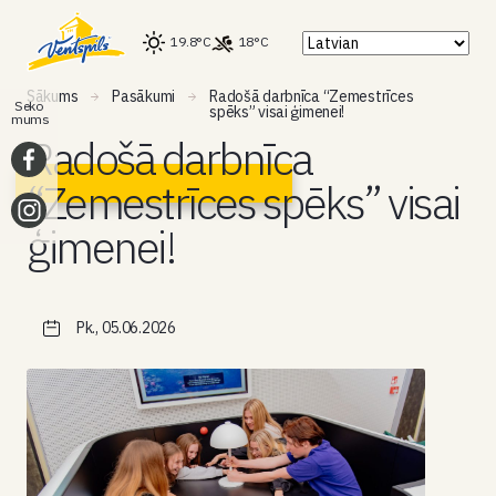
19.8°C
18°C
Sākums
Pasākumi
Radošā darbnīca “Zemestrīces
Seko
spēks” visai ģimenei!
mums
Radošā darbnīca
“Zemestrīces spēks” visai
ģimenei!
Pk., 05.06.2026