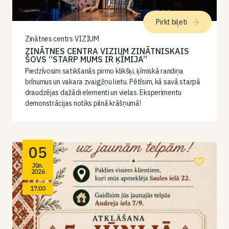
Pirkt biļeti
Zinātnes centrs VIZIUM
ZINĀTNES CENTRA VIZIUM ZINĀTNISKAIS
ŠOVS “STARP MUMS IR ĶĪMIJA”
Piedzīvosim satikšanās pirmo klikšķi, ķīmiskā randiņa
brīnumus un vakara zvaigžņu lietu. Pētīsim, kā savā starpā
draudzējas dažādi elementi un vielas. Eksperimentu
demonstrācijas notiks pilnā krāšņumā!
05
Jūn.
2026
17:00