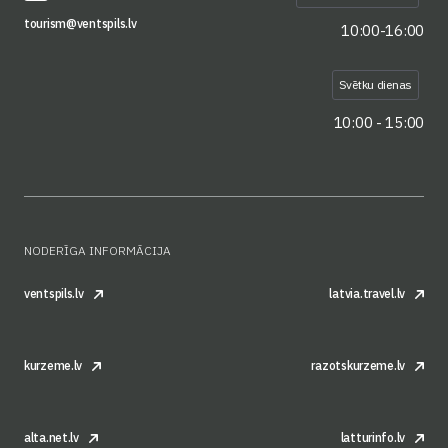
tourism@ventspils.lv
10:00-16:00
Svētku dienas
10:00 - 15:00
NODERĪGA INFORMĀCIJA
ventspils.lv
latvia.travel.lv
kurzeme.lv
razotskurzeme.lv
alta.net.lv
latturinfo.lv