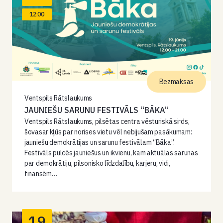
12:00
Bezmaksas
Ventspils Rātslaukums
JAUNIEŠU SARUNU FESTIVĀLS “BĀKA”
Ventspils Rātslaukums, pilsētas centra vēsturiskā sirds,
šovasar kļūs par norises vietu vēl nebijušam pasākumam:
jauniešu demokrātijas un sarunu festivālam “Bāka”.
Festivāls pulcēs jauniešus un ikvienu, kam aktuālas sarunas
par demokrātiju, pilsonisko līdzdalību, karjeru, vidi,
finansēm…
19