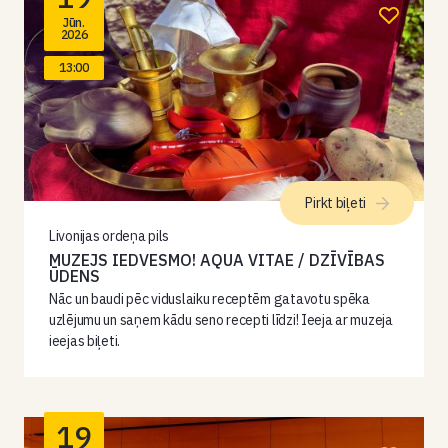
Jūn.
2026
13:00
Pirkt biļeti
Livonijas ordeņa pils
MUZEJS IEDVESMO! AQUA VITAE / DZĪVĪBAS
ŪDENS
Nāc un baudi pēc viduslaiku receptēm gatavotu spēka
uzlējumu un saņem kādu seno recepti līdzi! Ieeja ar muzeja
ieejas biļeti.
19