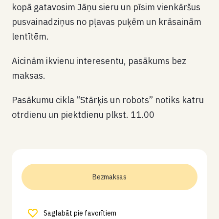
kopā gatavosim Jāņu sieru un pīsim vienkāršus
pusvainadziņus no pļavas puķēm un krāsainām
lentītēm.
Aicinām ikvienu interesentu, pasākums bez
maksas.
Pasākumu cikla “Stārķis un robots” notiks katru
otrdienu un piektdienu plkst. 11.00
Bezmaksas
Saglabāt pie favorītiem