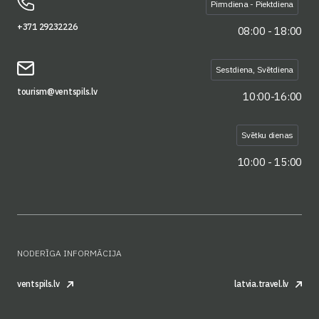
Pirmdiena - Piektdiena
+371 29232226
08:00 - 18:00
Sestdiena, Svētdiena
tourism@ventspils.lv
10:00-16:00
Svētku dienas
10:00 - 15:00
NODERĪGA INFORMĀCIJA
ventspils.lv
latvia.travel.lv