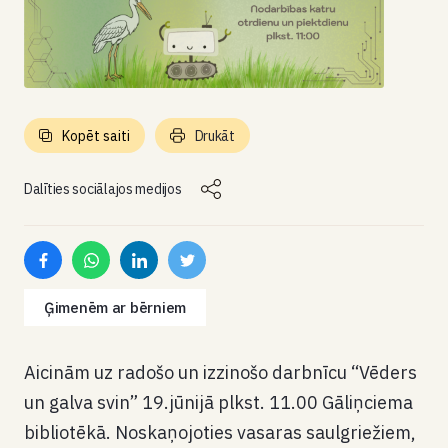
Kopēt saiti
Drukāt
Dalīties sociālajos medijos
Ģimenēm ar bērniem
Aicinām uz radošo un izzinošo darbnīcu
“Vēders
un galva svin”
19.jūnijā plkst. 11.00 Gāliņciema
bibliotēkā. Noskaņojoties vasaras saulgriežiem,