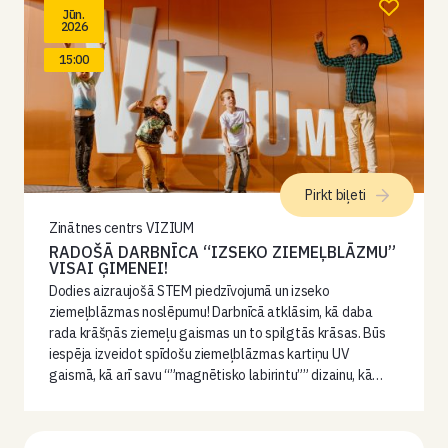
Jūn.
2026
15:00
Pirkt biļeti
Zinātnes centrs VIZIUM
RADOŠĀ DARBNĪCA “IZSEKO ZIEMEĻBLĀZMU”
VISAI ĢIMENEI!
Dodies aizraujošā STEM piedzīvojumā un izseko
ziemeļblāzmas noslēpumu! Darbnīcā atklāsim, kā daba
rada krāšņās ziemeļu gaismas un to spilgtās krāsas. Būs
iespēja izveidot spīdošu ziemeļblāzmas kartiņu UV
gaismā, kā arī savu “”magnētisko labirintu”” dizainu, kā…