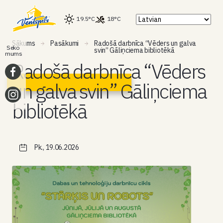
19.5°C
18°C
Sākums
Pasākumi
Radošā darbnīca “Vēders un galva
Seko
svin” Gāliņciema bibliotēkā
mums
Radošā darbnīca “Vēders
un galva svin” Gāliņciema
bibliotēkā
Pk., 19.06.2026