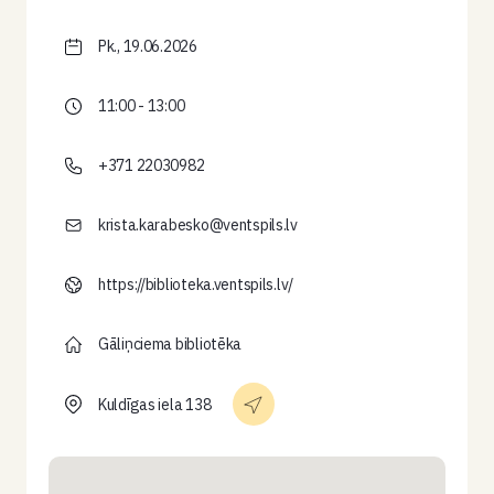
Pk., 19.06.2026
11:00 - 13:00
+371 22030982
krista.karabesko@ventspils.lv
https://biblioteka.ventspils.lv/
Gāliņciema bibliotēka
Kuldīgas iela 138