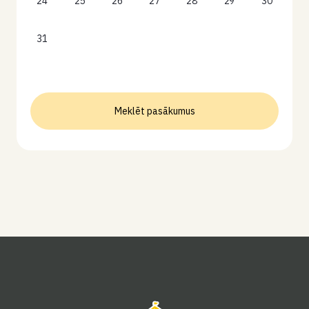
24
25
26
27
28
29
30
31
Meklēt pasākumus