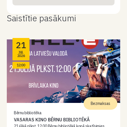
Saistītie pasākumi
21
Jūl.
2026
12:00
Bezmaksas
Bērnu bibliotēka
VASARAS KINO BĒRNU BIBLIOTĒKĀ
21.jūlijā plkst. 12.00 Bērnu bibliotēkā kopā skatīsimies