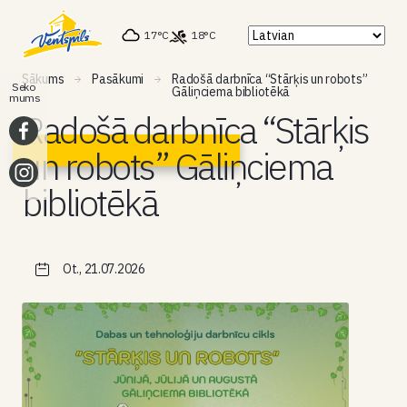
17°C
18°C
Sākums
Pasākumi
Radošā darbnīca “Stārķis un robots”
Seko
Gāliņciema bibliotēkā
mums
Radošā darbnīca “Stārķis
un robots” Gāliņciema
bibliotēkā
Ot., 21.07.2026