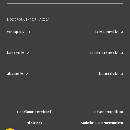
NODERĪGA INFORMĀCIJA
ventspils.lv
latvia.travel.lv
kurzeme.lv
razotskurzeme.lv
alta.net.lv
latturinfo.lv
Lietošanas noteikumi
Privātuma politika
Sīkdatnes
Sadarbība ar uzņēmumiem