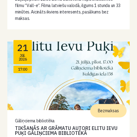
filmu “Vall-e”. Filma latviešu valodā, ilgums 1 stunda un 33
minūtes. Aicināts ikviens interesents, pasākums bez
maksas.
21
Jūl.
2026
17:00
Bezmaksas
Gāliņciema bibliotēka
TIKŠANĀS AR GRĀMATU AUTORI ELITU IEVU
PUĶI GĀLIŅCIEMA BIBLIOTĒKĀ