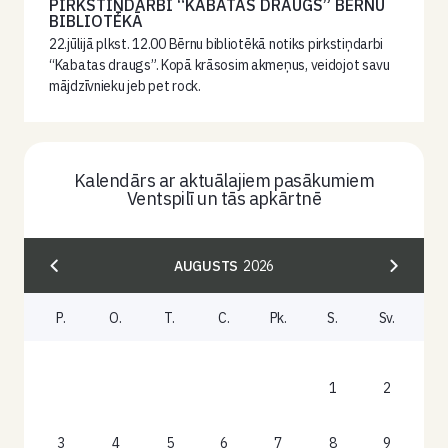
PIRKSTIŅDARBI “KABATAS DRAUGS” BĒRNU
BIBLIOTĒKĀ
22.jūlijā plkst. 12.00 Bērnu bibliotēkā notiks pirkstiņdarbi
“Kabatas draugs”. Kopā krāsosim akmeņus, veidojot savu
mājdzīvnieku jeb pet rock.
Kalendārs ar aktuālajiem pasākumiem
Ventspilī un tās apkārtnē
AUGUSTS
2026
P.
O.
T.
C.
Pk.
S.
Sv.
1
2
3
4
5
6
7
8
9