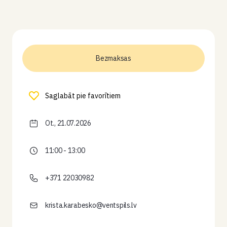
Bezmaksas
Saglabāt pie favorītiem
Ot., 21.07.2026
11:00 - 13:00
+371 22030982
krista.karabesko@ventspils.lv