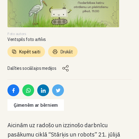
Foto autors
Ventspils foto arhīvs
Kopēt saiti
Drukāt
Dalīties sociālajos medijos
Ģimenēm ar bērniem
Aicinām uz radošo un izzinošo darbnīcu
pasākumu ciklā
“Stārķis un robots”
21
. jūlijā