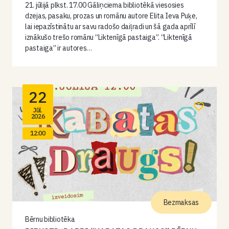
21. jūlijā plkst. 17.00 Gāliņciema bibliotēkā viesosies
dzejas, pasaku, prozas un romānu autore Elita Ieva Puķe,
lai iepazīstinātu ar savu radošo daiļradi un šā gada aprīlī
iznākušo trešo romānu “Liktenīgā pastaiga”. “Liktenīgā
pastaiga” ir autores…
22
Jūl.
2026
12:00
Bezmaksas
Bērnu bibliotēka