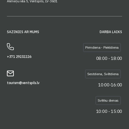
Akmeņu iela 5, Ventspils, LV-3601
SAZINIES AR MUMS
DARBA LAIKS
Pirmdiena - Piektdiena
+371 29232226
08:00 - 18:00
Sestdiena, Svētdiena
tourism@ventspils.lv
10:00-16:00
Svētku dienas
10:00 - 15:00