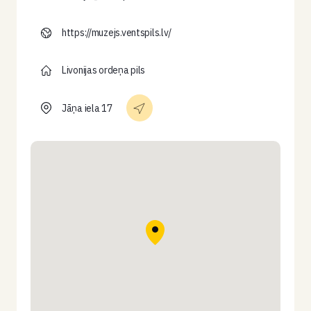
https://muzejs.ventspils.lv/
Livonijas ordeņa pils
Jāņa iela 17