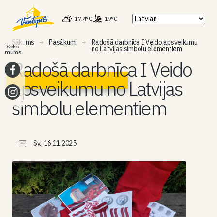
17.4°C
19°C
Sākums
Pasākumi
Radošā darbnīca I Veido apsveikumu
Seko
no Latvijas simbolu elementiem
mums
Radošā darbnīca I Veido
apsveikumu no Latvijas
simbolu elementiem
Sv., 16.11.2025