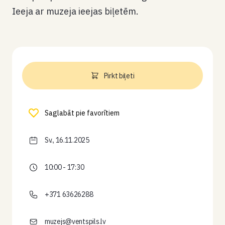
Ieeja ar muzeja ieejas biļetēm.
Pirkt biļeti
Saglabāt pie favorītiem
Sv., 16.11.2025
10:00 - 17:30
+371 63626288
muzejs@ventspils.lv