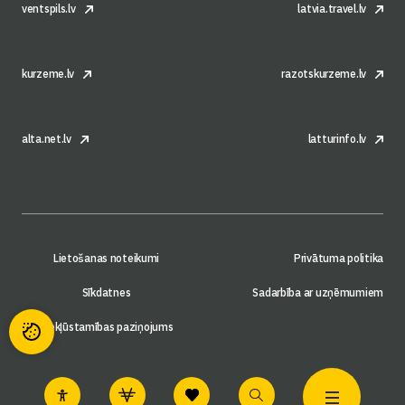
ventspils.lv
latvia.travel.lv
kurzeme.lv
razotskurzeme.lv
alta.net.lv
latturinfo.lv
Lietošanas noteikumi
Privātuma politika
Sīkdatnes
Sadarbība ar uzņēmumiem
Piekļūstamības paziņojums