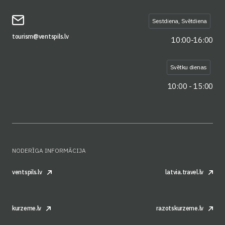
Sestdiena, Svētdiena
tourism@ventspils.lv
10:00-16:00
Svētku dienas
10:00 - 15:00
NODERĪGA INFORMĀCIJA
ventspils.lv
latvia.travel.lv
kurzeme.lv
razotskurzeme.lv