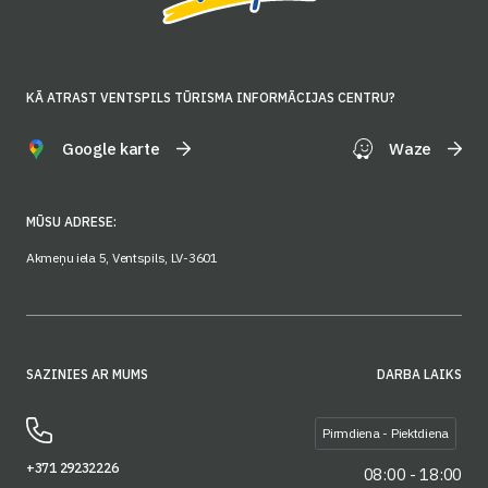
KĀ ATRAST VENTSPILS TŪRISMA INFORMĀCIJAS CENTRU?
Google karte
Waze
MŪSU ADRESE:
Akmeņu iela 5, Ventspils, LV-3601
SAZINIES AR MUMS
DARBA LAIKS
Pirmdiena - Piektdiena
+371 29232226
08:00 - 18:00