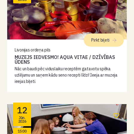
Pirkt biļeti
Livonijas ordeņa pils
MUZEJS IEDVESMO! AQUA VITAE / DZĪVĪBAS
ŪDENS
Nāc un baudi pēc viduslaiku receptēm gatavotu spēka
uzlējumu un saņem kādu seno recepti līdzi! Ieeja ar muzeja
ieejas biļeti.
12
Jūn.
2026
15:00