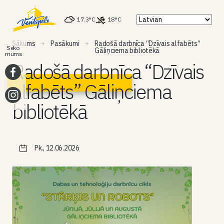
17.3°C
18°C
Sākums
Pasākumi
Radošā darbnīca “Dzīvais alfabēts”
Seko
Gāliņciema bibliotēkā
mums
Radošā darbnīca “Dzīvais
alfabēts” Gāliņciema
bibliotēkā
Pk., 12.06.2026