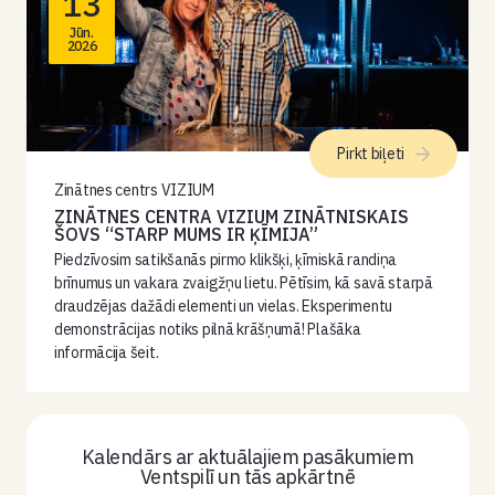
13
Jūn.
2026
Pirkt biļeti
Zinātnes centrs VIZIUM
ZINĀTNES CENTRA VIZIUM ZINĀTNISKAIS
ŠOVS “STARP MUMS IR ĶĪMIJA”
Piedzīvosim satikšanās pirmo klikšķi, ķīmiskā randiņa
brīnumus un vakara zvaigžņu lietu. Pētīsim, kā savā starpā
draudzējas dažādi elementi un vielas. Eksperimentu
demonstrācijas notiks pilnā krāšņumā! Plašāka
informācija šeit.
Kalendārs ar aktuālajiem pasākumiem
Ventspilī un tās apkārtnē