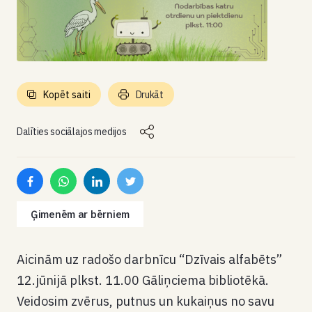
Kopēt saiti
Drukāt
Dalīties sociālajos medijos
Ģimenēm ar bērniem
Aicinām uz radošo darbnīcu
“Dzīvais alfabēts”
12.jūnijā plkst. 11.00 Gāliņciema bibliotēkā.
Veidosim zvērus, putnus un kukaiņus no savu