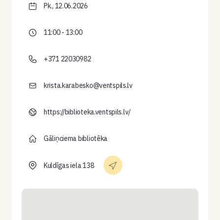
Pk., 12.06.2026
11:00 - 13:00
+371 22030982
krista.karabesko@ventspils.lv
https://biblioteka.ventspils.lv/
Gāliņciema bibliotēka
Kuldīgas iela 138