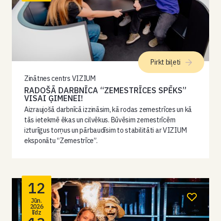
Pirkt biļeti
Zinātnes centrs VIZIUM
RADOŠĀ DARBNĪCA “ZEMESTRĪCES SPĒKS”
VISAI ĢIMENEI!
Aizraujošā darbnīcā izzināsim, kā rodas zemestrīces un kā
tās ietekmē ēkas un cilvēkus. Būvēsim zemestrīcēm
izturīgus torņus un pārbaudīsim to stabilitāti ar VIZIUM
eksponātu “Zemestrīce”.
12
Jūn.
2026
līdz