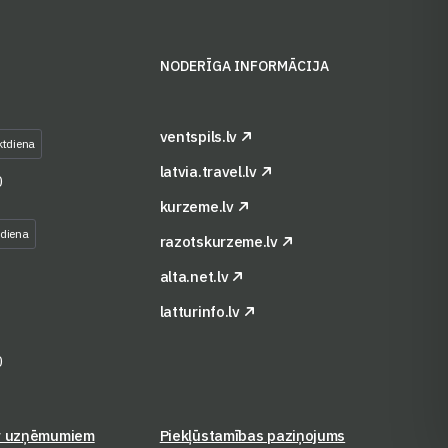
S
NODERĪGA INFORMĀCIJA
ventspils.lv
ktdiena
latvia.travel.lv
0
kurzeme.lv
tdiena
razotskurzeme.lv
alta.net.lv
latturinfo.lv
0
r uzņēmumiem
Piekļūstamības paziņojums