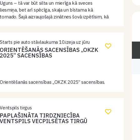
Uguns – tā var būt silta un mierīga kā sveces
liesmiņa, bet arī spēcīga, skaļa un bīstama kā
tornado. Šajā aizraujošajā zinātnes šovā izpētīsim, kā
uguns uzvedas dažādos apstākļos, kāpēc tā dažreiz
dejo krāsainās liesmās…
Starts pie auto stāvlaukuma 10.izeja uz jūru
ORIENTĒŠANĀS SACENSĪBAS „OKZK
2025” SACENSĪBAS
Orientēšanās sacensības „OKZK 2025” sacensības.
Ventspils tirgus
PAPLAŠINĀTA TIRDZNIECĪBA
VENTSPILS VECPILSĒTAS TIRGŪ