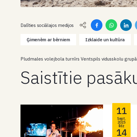
Dalīties sociālajos medijos
Ģimenēm ar bērniem
Izklaide un kultūra
Pludmales volejbola turnīrs Ventspils vidusskolu grup
Saistītie pasā
11
Sept.
2025
līdz
14