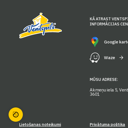
KĀ ATRAST VENTSP
INFORMĀCIJAS CE
Google kart
Waze
MŪSU ADRESE:
Akmeņu iela 5, Vents
3601
Lietošanas noteikumi
Privātuma politika