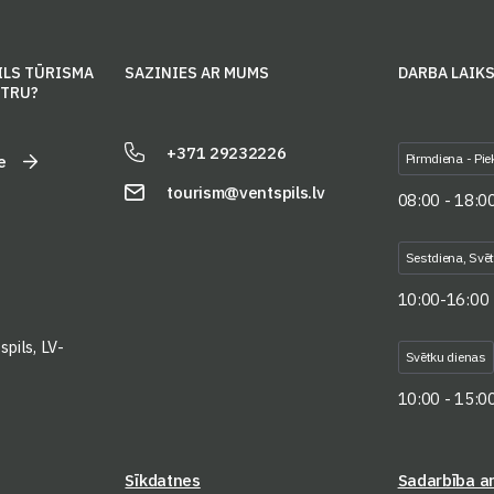
ILS TŪRISMA
SAZINIES AR MUMS
DARBA LAIK
NTRU?
+371 29232226
Pirmdiena - Pie
e
tourism@ventspils.lv
08:00 - 18:0
Sestdiena, Svē
10:00-16:00
pils, LV-
Svētku dienas
10:00 - 15:0
Sīkdatnes
Sadarbība a