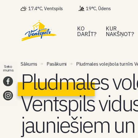
17.4°C, Ventspils
19°C, Ūdens
KO
KUR
DARĪT?
NAKŠŅOT?
Sākums
Pasākumi
Pludmales volejbola turnīrs V
Seko
Pludmales vole
mums
Ventspils vidu
jauniešiem un