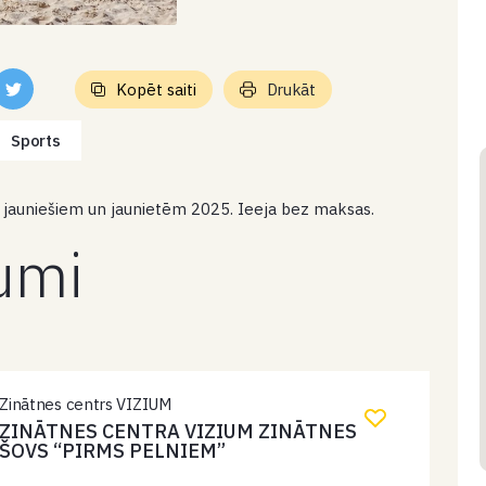
Kopēt saiti
Drukāt
Sports
ā jauniešiem un jaunietēm 2025. Ieeja bez maksas.
kumi
Zinātnes centrs VIZIUM
ZINĀTNES CENTRA VIZIUM ZINĀTNES
ŠOVS “PIRMS PELNIEM”