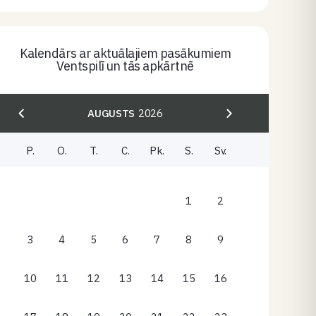
Kalendārs ar aktuālajiem pasākumiem
Ventspilī un tās apkārtnē
AUGUSTS
2026
P.
O.
T.
C.
Pk.
S.
Sv.
1
2
3
4
5
6
7
8
9
10
11
12
13
14
15
16