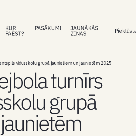
KUR
PASĀKUMI
JAUNĀKĀS
Piekļūs
PAĒST?
ZIŅAS
entspils vidusskolu grupā jauniešiem un jaunietēm 2025
jbola turnīrs
sskolu grupā
 jaunietēm