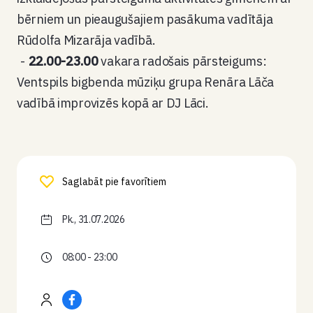
bērniem un pieaugušajiem pasākuma vadītāja
Rūdolfa Mizarāja vadībā.
22.00-23.00
vakara radošais pārsteigums:
Ventspils bigbenda mūziķu grupa Renāra Lāča
vadībā improvizēs kopā ar DJ Lāci.
Saglabāt pie favorītiem
Pk., 31.07.2026
08:00 - 23:00