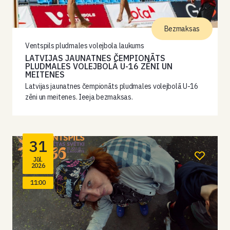
Bezmaksas
Ventspils pludmales volejbola laukums
LATVIJAS JAUNATNES ČEMPIONĀTS
PLUDMALES VOLEJBOLĀ U-16 ZĒNI UN
MEITENES
Latvijas jaunatnes čempionāts pludmales volejbolā U-16
zēni un meitenes. Ieeja bezmaksas.
31
Jūl.
2026
11:00