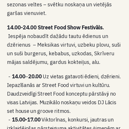
sezonas veltes – svētku noskaņa un vietējās
garšas vienuviet.
14.00-24.00 Street Food Show Festivāls.
Iespēja nobaudīt dažādu tautu ēdienus un
dzērienus – Meksikas virtuvi, uzbeku plovu, suši
un suši burgerus, kebabus, uzkodas, Skrīveru
mājas saldējumu, gardus kokteiļus, alu.
14.00
–
20.00
Uz vietas gatavoti ēdieni, dzērieni.
Iepazīšanās ar Street Food virtuvi un kultūru.
Daudzveidīgi Street Food konceptu pārstāvji no
visas Latvijas. Muzikālo noskaņu veidos DJ Lācis
set house un groove ritmos.
15.00-17.00
Viktorīnas, konkursi, jautras un
izklaidējošas pārsteiguma aktivitātes ģimenēm ar