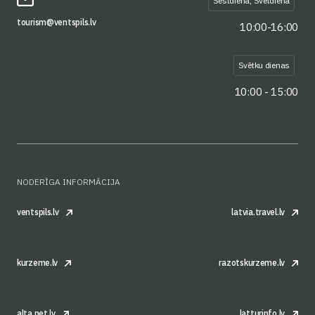
Sestdiena, Svētdiena
tourism@ventspils.lv
10:00-16:00
Svētku dienas
10:00 - 15:00
NODERĪGA INFORMĀCIJA
ventspils.lv
latvia.travel.lv
kurzeme.lv
razotskurzeme.lv
alta.net.lv
latturinfo.lv