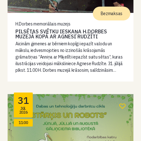
Bezmaksas
H.Dorbes memoriālais muzejs
PILSĒTAS SVĒTKU IESKAŅA H.DORBES
MUZEJĀ KOPĀ AR AGNESI RUDZĪTI
Aicinām ģimenes ar bērniem kopīgi iepazīt valodu un
mākslu, iedvesmojoties no izzinošās krāsojamās
grāmatiņas “Anniņa ar Miķelīti iepazīst suitu sētas”, kuras
ilustrācijas veidojusi māksliniece Agnese Rudzīte. 31. jūlijā
plkst. 11.00 H. Dorbes muzejā krāsosim, salīdzināsim…
31
Jūl.
2026
11:00