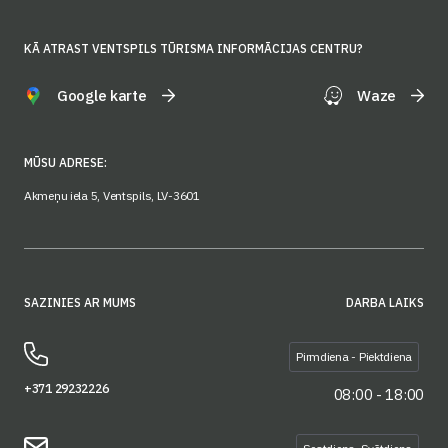
KĀ ATRAST VENTSPILS TŪRISMA INFORMĀCIJAS CENTRU?
Google karte
Waze
MŪSU ADRESE:
Akmeņu iela 5, Ventspils, LV-3601
SAZINIES AR MUMS
DARBA LAIKS
Pirmdiena - Piektdiena
+371 29232226
08:00 - 18:00