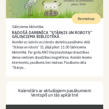
Bezmaksas
Gāliņciema bibliotēka
RADOŠĀ DARBNĪCA “STĀRĶIS UN ROBOTS”
GĀLIŅCIEMA BIBLIOTĒKĀ
Aicinām uz radošo un izzinošo darbnīcu pasākumu ciklā
“Stārķis un robots” 31. jūlijā plkst. 11.00 Gāliņciema
bibliotēkā. Par godu ANO Starptautiskajai draudzības
dienai veidosim draudzības magnētiņus. Aicinām ikvienu
interesentu, pasākums bez maksas. Pasākumu cikla
“Stārķis…
Kalendārs ar aktuālajiem pasākumiem
Ventspilī un tās apkārtnē