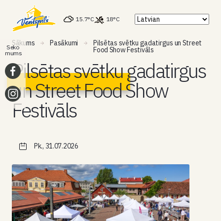
15.7°C
18°C
Sākums
Pasākumi
Pilsētas svētku gadatirgus un Street
Seko
Food Show Festivāls
mums
Pilsētas svētku gadatirgus
un Street Food Show
Festivāls
Pk., 31.07.2026